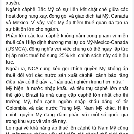
xuyên.
Ngành càphê Bắc Mỹ có sự liên kết chặt chẽ giữa các
hoạt động rang xay, đóng gói và giao dịch tại Mỹ, Canada
và Mexico. Vì vậy, việc Mỹ áp thêm thuế quan đã tạo ra
sự bất ổn lớn cho ngành.
Phần lớn các loại càphê không nằm trong phạm vi miễn
thuế của Hiệp định thương mại tự do Mỹ-Mexico-Canada
(USMCA), đồng nghĩa với việc chúng có thể ngay lập tức
bị áp mức thuế bổ sung 25% khi chính sách này có hiệu
lực.
Ngoài ra, NCA cũng kêu gọi chính quyền Mỹ không áp
thuế đối với các nước sản xuất càphê, cảnh báo rằng
điều này có thể gây ra “hậu quả nghiêm trọng hơn nữa."
Mỹ hiện là nước nhập khẩu và tiêu thụ càphê lớn nhất
thế giới. Brazil là nhà cung cấp càphê lớn nhất cho thị
trường Mỹ, bên cạnh nguồn nhập khẩu đáng kể từ
Colombia và các nước Trung Mỹ, Nam Mỹ khác. Hiện
chính quyền Mỹ đang đàm phán với một số quốc gia
trong khu vực về vấn đề này.
Lo ngại về khả năng áp thuế lên càphê từ Nam Mỹ cũng