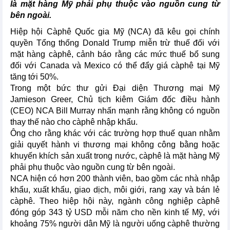
là mặt hàng Mỹ phải phụ thuộc vào nguồn cung từ
bên ngoài.
Hiệp hội Càphê Quốc gia Mỹ (NCA) đã kêu gọi chính
quyền Tổng thống Donald Trump miễn trừ thuế đối với
mặt hàng càphê, cảnh báo rằng các mức thuế bổ sung
đối với Canada và Mexico có thể đẩy giá càphê tại Mỹ
tăng tới 50%.
Trong một bức thư gửi Đại diện Thương mại Mỹ
Jamieson Greer, Chủ tịch kiêm Giám đốc điều hành
(CEO) NCA Bill Murray nhấn mạnh rằng không có nguồn
thay thế nào cho càphê nhập khẩu.
Ông cho rằng khác với các trường hợp thuế quan nhằm
giải quyết hành vi thương mại không công bằng hoặc
khuyến khích sản xuất trong nước, càphê là mặt hàng Mỹ
phải phụ thuộc vào nguồn cung từ bên ngoài.
NCA hiện có hơn 200 thành viên, bao gồm các nhà nhập
khẩu, xuất khẩu, giao dịch, môi giới, rang xay và bán lẻ
càphê. Theo hiệp hội này, ngành công nghiệp càphê
đóng góp 343 tỷ USD mỗi năm cho nền kinh tế Mỹ, với
khoảng 75% người dân Mỹ là người uống càphê thường