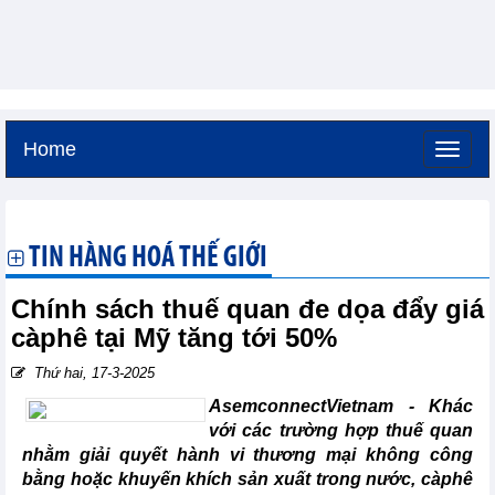
Home
Thứ sáu, 7-8-2026 -
2:3
GMT+7
TIN HÀNG HOÁ THẾ GIỚI
Chính sách thuế quan đe dọa đẩy giá
càphê tại Mỹ tăng tới 50%
Thứ hai, 17-3-2025
AsemconnectVietnam -
Khác
với các trường hợp thuế quan
nhằm giải quyết hành vi thương mại không công
bằng hoặc khuyến khích sản xuất trong nước, càphê