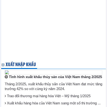
Thị trường nông sản thế giới ngày 14/3: Giá đậu tương tăng nhẹ
Canada khiếu nại lên Tổ chức Thương mại Thế giới về động
thái áp thuế của Mỹ
Tổng thống Mỹ đe dọa áp thuế trả đũa 200% lên rượu vang châu
Âu
IEA: Thị trường dầu mỏ toàn cầu có thể dư nguồn cung trong
năm nay
Thị trường kim loại thế giới ngày 14/3: Giá vàng lập kỷ lục mới
Nhu cầu thép xây dựng tại Trung Quốc dự kiến tăng 30%
Thị trường nông sản thế giới ngày 13/3: Giá cà phê tăng mạnh
Trung Quốc, EU cảnh đáp trả mức thuế thép của Mỹ
Mỹ thúc giục Hàn Quốc dỡ bỏ lệnh cấm nhập khẩu thịt bò từ gia
súc già
XUẤT NHẬP KHẨU
Tình hình xuất khẩu thủy sản của Việt Nam tháng 2/2025
Tháng 2/2025, xuất khẩu thủy sản của Việt Nam đạt mức tăng
trưởng 42% so với cùng kỳ năm 2024.
Trao đổi thương mại hàng hóa Việt – Mỹ tháng 1/2025
Xuất khẩu hàng hóa của Việt Nam sang một số thị trường ...