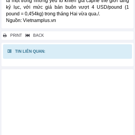
là một trong những yếu tố khiến giá càphê thế giới tăng
kỷ lục, với mức giá bán buôn vượt 4 USD/pound (1
pound = 0,454kg) trong tháng Hai vừa qua./.
Nguồn: Vietnamplus.vn
PRINT
BACK
TIN LIÊN QUAN:
Các tin khác...
Gần 1.000 nhà máy thịt của Mỹ sắp mất quyền xuất khẩu sang
Trung Quốc
Thị trường hàng hóa nguyên liệu trên thế giới diễn biến phân
hóa
Nhập khẩu phế liệu của Đài Loan tăng trong 2 tháng đầu năm
2025
Xuất khẩu thép mã kẽm nhúng nóng của Mỹ tăng trong tháng 1
Nhập khẩu phế liệu của Thổ Nhĩ Kỳ giảm trong tháng 1
Dự báo xuất khẩu đậu tương của Brazil tăng hơn 4% trong
tháng 3/2025