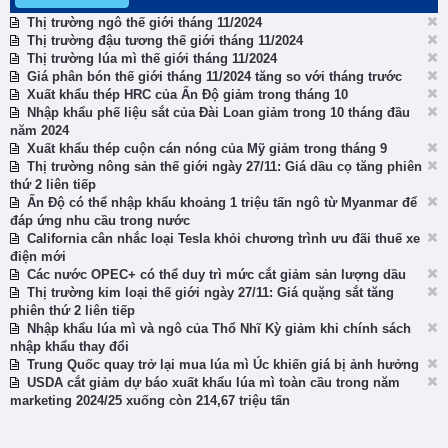
Thị trường ngô thế giới tháng 11/2024
Thị trường đậu tương thế giới tháng 11/2024
Thị trường lúa mì thế giới tháng 11/2024
Giá phân bón thế giới tháng 11/2024 tăng so với tháng trước
Xuất khẩu thép HRC của Ấn Độ giảm trong tháng 10
Nhập khẩu phế liệu sắt của Đài Loan giảm trong 10 tháng đầu
năm 2024
Xuất khẩu thép cuộn cán nóng của Mỹ giảm trong tháng 9
Thị trường nông sản thế giới ngày 27/11: Giá dầu cọ tăng phiên
thứ 2 liên tiếp
Ấn Độ có thể nhập khẩu khoảng 1 triệu tấn ngô từ Myanmar để
đáp ứng nhu cầu trong nước
California cân nhắc loại Tesla khỏi chương trình ưu đãi thuế xe
điện mới
Các nước OPEC+ có thể duy trì mức cắt giảm sản lượng dầu
Thị trường kim loại thế giới ngày 27/11: Giá quặng sắt tăng
phiên thứ 2 liên tiếp
Nhập khẩu lúa mì và ngô của Thổ Nhĩ Kỳ giảm khi chính sách
nhập khẩu thay đổi
Trung Quốc quay trở lại mua lúa mì Úc khiến giá bị ảnh hưởng
USDA cắt giảm dự báo xuất khẩu lúa mì toàn cầu trong năm
marketing 2024/25 xuống còn 214,67 triệu tấn