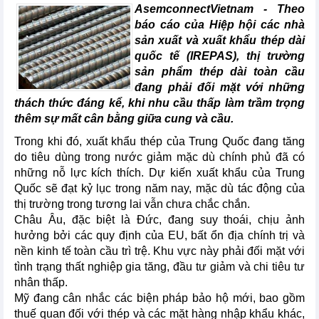
AsemconnectVietnam -
Theo
báo cáo của Hiệp hội các nhà
sản xuất và xuất khẩu thép dài
quốc tế (IREPAS), thị trường
sản phẩm thép dài toàn cầu
đang phải đối mặt với những
thách thức đáng kể, khi nhu cầu thấp làm trầm trọng
thêm sự mất cân bằng giữa cung và cầu.
Trong khi đó, xuất khẩu thép của Trung Quốc đang tăng
do tiêu dùng trong nước giảm mặc dù chính phủ đã có
những nỗ lực kích thích. Dự kiến xuất khẩu của Trung
Quốc sẽ đạt kỷ lục trong năm nay, mặc dù tác động của
thị trường trong tương lai vẫn chưa chắc chắn.
Châu Âu, đặc biệt là Đức, đang suy thoái, chịu ảnh
hưởng bởi các quy định của EU, bất ổn địa chính trị và
nền kinh tế toàn cầu trì trệ. Khu vực này phải đối mặt với
tình trạng thất nghiệp gia tăng, đầu tư giảm và chi tiêu tư
nhân thấp.
Mỹ đang cân nhắc các biện pháp bảo hộ mới, bao gồm
thuế quan đối với thép và các mặt hàng nhập khẩu khác,