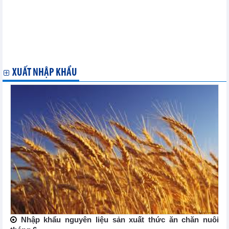
Giá dầu thế giới giảm hai tuần liên tiếp do lo ngại nhu cầu của
Trung Quốc
Thị trường phế liệu thế giới tuần kết thúc 20/7: Giá phế liệu trái
chiều
Thị trường phôi thép thế giới tuần kết thúc 20/7: Hoạt động hạn
chế, tâm lý thị trường trầm lắng
XUẤT NHẬP KHẨU
Nhập khẩu nguyên liệu sản xuất thức ăn chăn nuôi