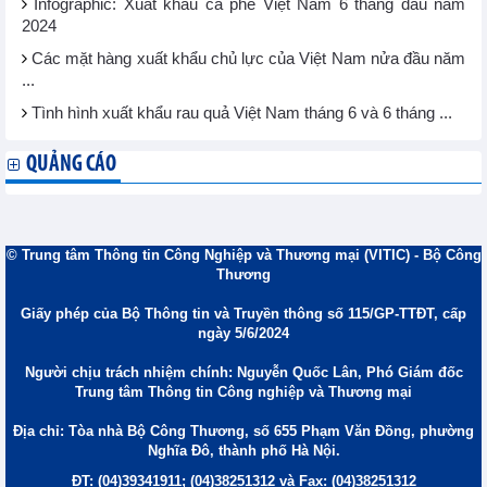
Infographic: Xuất khẩu cà phê Việt Nam 6 tháng đầu năm
2024
Các mặt hàng xuất khẩu chủ lực của Việt Nam nửa đầu năm
...
Tình hình xuất khẩu rau quả Việt Nam tháng 6 và 6 tháng ...
QUẢNG CÁO
© Trung tâm Thông tin Công Nghiệp và Thương mại (VITIC) - Bộ Công
Thương
Giấy phép của Bộ Thông tin và Truyền thông số 115/GP-TTĐT, cấp
ngày 5/6/2024
Người chịu trách nhiệm chính: Nguyễn Quốc Lân, Phó Giám đốc
Trung tâm Thông tin Công nghiệp và Thương mại
Địa chỉ: Tòa nhà Bộ Công Thương, số 655 Phạm Văn Đồng, phường
Nghĩa Đô, thành phố Hà Nội.
ĐT: (04)39341911; (04)38251312 và Fax: (04)38251312