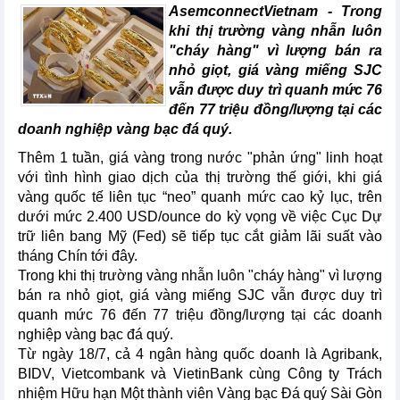
AsemconnectVietnam -
Trong
khi thị trường vàng nhẫn luôn
"cháy hàng" vì lượng bán ra
nhỏ giọt, giá vàng miếng SJC
vẫn được duy trì quanh mức 76
đến 77 triệu đồng/lượng tại các
doanh nghiệp vàng bạc đá quý.
Thêm 1 tuần, giá vàng trong nước "phản ứng" linh hoạt
với tình hình giao dịch của thị trường thế giới, khi giá
vàng quốc tế liên tục “neo” quanh mức cao kỷ lục, trên
dưới mức 2.400 USD/ounce do kỳ vọng về việc Cục Dự
trữ liên bang Mỹ (Fed) sẽ tiếp tục cắt giảm lãi suất vào
tháng Chín tới đây.
Trong khi thị trường vàng nhẫn luôn "cháy hàng" vì lượng
bán ra nhỏ giọt, giá vàng miếng SJC vẫn được duy trì
quanh mức 76 đến 77 triệu đồng/lượng tại các doanh
nghiệp vàng bạc đá quý.
Từ ngày 18/7, cả 4 ngân hàng quốc doanh là Agribank,
BIDV, Vietcombank và VietinBank cùng Công ty Trách
nhiệm Hữu hạn Một thành viên Vàng bạc Đá quý Sài Gòn