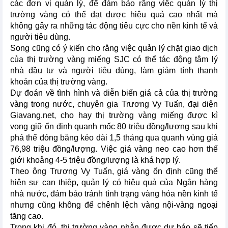
các đơn vị quản lý, để đảm bảo rằng việc quản lý thị
trường vàng có thể đạt được hiệu quả cao nhất mà
không gây ra những tác động tiêu cực cho nền kinh tế và
người tiêu dùng.
Song cũng có ý kiến cho rằng việc quản lý chặt giao dịch
của thị trường vàng miếng SJC có thể tác động tâm lý
nhà đầu tư và người tiêu dùng, làm giảm tính thanh
khoản của thị trường vàng.
Dự đoán về tình hình và diễn biến giá cả của thị trường
vàng trong nước, chuyên gia Trương Vy Tuấn, đại diện
Giavang.net, cho hay thị trường vàng miếng được kì
vọng giữ ổn định quanh mốc 80 triệu đồng/lượng sau khi
phá thế đóng băng kéo dài 1,5 tháng qua quanh vùng giá
76,98 triệu đồng/lượng. Việc giá vàng neo cao hơn thế
giới khoảng 4-5 triệu đồng/lượng là khá hợp lý.
Theo ông Trương Vy Tuấn, giá vàng ổn định cũng thể
hiện sự can thiệp, quản lý có hiệu quả của Ngân hàng
nhà nước, đảm bảo tránh tình trạng vàng hóa nền kinh tế
nhưng cũng không để chênh lệch vàng nội-vàng ngoại
tăng cao.
Trong khi đó, thị trường vàng nhẫn được dự báo sẽ tiếp