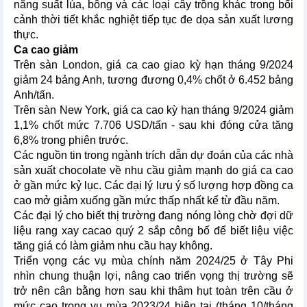
năng suất lúa, bông và các loại cây trồng khác trong bối
cảnh thời tiết khắc nghiệt tiếp tục đe dọa sản xuất lương
thực.
Ca cao giảm
Trên sàn London, giá ca cao giao kỳ hạn tháng 9/2024
giảm 24 bảng Anh, tương đương 0,4% chốt ở 6.452 bảng
Anh/tấn.
Trên sàn New York, giá ca cao kỳ hạn tháng 9/2024 giảm
1,1% chốt mức 7.706 USD/tấn - sau khi đóng cửa tăng
6,8% trong phiên trước.
Các nguồn tin trong ngành trích dẫn dự đoán của các nhà
sản xuất chocolate về nhu cầu giảm mạnh do giá ca cao
ở gần mức kỷ lục. Các đại lý lưu ý số lượng hợp đồng ca
cao mở giảm xuống gần mức thấp nhất kể từ đầu năm.
Các đại lý cho biết thị trường đang nóng lòng chờ đợi dữ
liệu rang xay cacao quý 2 sắp công bố để biết liệu việc
tăng giá có làm giảm nhu cầu hay không.
Triển vọng các vụ mùa chính năm 2024/25 ở Tây Phi
nhìn chung thuận lợi, nâng cao triển vọng thị trường sẽ
trở nên cân bằng hơn sau khi thâm hụt toàn trên cầu ở
mức cao trong vụ mùa 2023/24 hiện tại (tháng 10/tháng