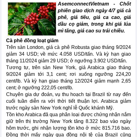
AsemconnectVietnam -
Chốt
phiên giao dịch ngày 4/7 giá cà
phê, giá tiêu, giá ca cao, giá
dầu cọ giảm, trong khi giá lúa
mì tăng, giá cao su trái chiều.
Cà phê đồng loạt giảm
Trên sàn London, giá cà phê Robusta giao tháng 9/2024
giảm 34 USD; về mức 4.058 USD/tấn. Và kỳ hạn giao
tháng 11/2024 giảm 29 USD; ở ngưỡng 3.902 USD/tấn.
Tương tự, trên sàn New York, giá Arabica giao tháng
9/2024 giảm tới 3,1 cent; rơi xuống ngưỡng 224,20
cent/lb. Và kỳ hạn giao tháng 12/2024 giảm mạnh 2,65
cent; ở ngưỡng 222,05 cent/lb.
Chuyên gia dự đoán, vụ thu hoạch tại Brazil từ nay đến
cuối tuần diễn ra với thời tiết thuận lợi. Arabica giảm
trước ngày sàn New York nghỉ lễ Quốc khánh Mỹ.
Tồn kho Arabica đã qua phân loại được chứng nhận nắm
giữ trên thị trường New York tăng 8.322 bao vào ngày
hôm trước, ghi nhận lượng tồn kho ở mức 815.716 bao.
Đồng thời mấy ngày qua đồng nội tệ của Brazil cũng