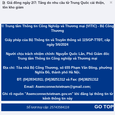
Giá đồng ngày 2/7: Tăng do nhu cầu từ Trung Quốc cải thiện,
tồn kho giảm
© Trung tâm Thông tin Công Nghiệp và Thương mại (VITIC) - Bộ Công
Thương
Giấy phép của Bộ Thông tin và Truyền thông số 115/GP-TTĐT, cấp
ngày 5/6/2024
Người chịu trách nhiệm chính: Nguyễn Quốc Lân, Phó Giám đốc
Trung tâm Thông tin Công nghiệp và Thương mại
Địa chỉ: Tòa nhà Bộ Công Thương, số 655 Phạm Văn Đồng, phường
Nghĩa Đô, thành phố Hà Nội.
ĐT: (04)39341911; (04)38251312 và Fax: (04)38251312
Email: Asemconnectvietnam@gmail.com;
Ghi rõ nguồn "Asemconnectvietnam.gov.vn" khi đăng lại thông tin từ
kênh thông tin này
GO TOP
Số lượt truy cập: 25743584116