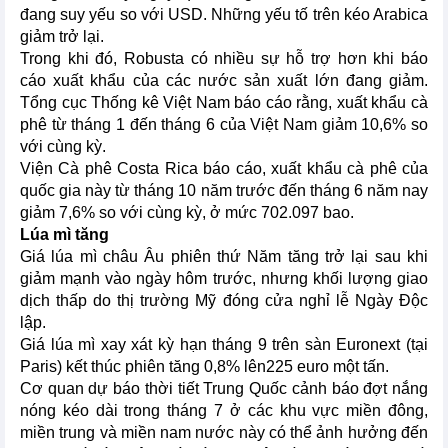
đang suy yếu so với USD. Những yếu tố trên kéo Arabica
giảm trở lại.
Trong khi đó, Robusta có nhiều sự hỗ trợ hơn khi báo
cáo xuất khẩu của các nước sản xuất lớn đang giảm.
Tổng cục Thống kê Việt Nam báo cáo rằng, xuất khẩu cà
phê từ tháng 1 đến tháng 6 của Việt Nam giảm 10,6% so
với cùng kỳ.
Viện Cà phê Costa Rica báo cáo, xuất khẩu cà phê của
quốc gia này từ tháng 10 năm trước đến tháng 6 năm nay
giảm 7,6% so với cùng kỳ, ở mức 702.097 bao.
Lúa mì tăng
Giá lúa mì châu Âu phiên thứ Năm tăng trở lại sau khi
giảm mạnh vào ngày hôm trước, nhưng khối lượng giao
dịch thấp do thị trường Mỹ đóng cửa nghỉ lễ Ngày Độc
lập.
Giá lúa mì xay xát kỳ hạn tháng 9 trên sàn Euronext (tại
Paris) kết thúc phiên tăng 0,8% lên225 euro một tấn.
Cơ quan dự báo thời tiết Trung Quốc cảnh báo đợt nắng
nóng kéo dài trong tháng 7 ở các khu vực miền đông,
miền trung và miền nam nước này có thể ảnh hưởng đến