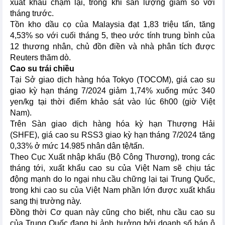
xuất khẩu chậm lại, trong khi sản lượng giảm so với
tháng trước.
Tồn kho dầu cọ của Malaysia đạt 1,83 triệu tấn, tăng
4,53% so với cuối tháng 5, theo ước tính trung bình của
12 thương nhân, chủ đồn điền và nhà phân tích được
Reuters thăm dò.
Cao su trái chiều
Tại Sở giao dịch hàng hóa Tokyo (TOCOM), giá cao su
giao kỳ hạn tháng 7/2024 giảm 1,74% xuống mức 340
yen/kg tại thời điểm khảo sát vào lúc 6h00 (giờ Việt
Nam).
Trên Sàn giao dịch hàng hóa kỳ hạn Thượng Hải
(SHFE), giá cao su RSS3 giao kỳ hạn tháng 7/2024 tăng
0,33% ở mức 14.985 nhân dân tệ/tấn.
Theo Cục Xuất nhập khẩu (Bộ Công Thương), trong các
tháng tới, xuất khẩu cao su của Việt Nam sẽ chịu tác
động mạnh do lo ngại nhu cầu chững lại tại Trung Quốc,
trong khi cao su của Việt Nam phần lớn được xuất khẩu
sang thị trường này.
Đồng thời Cơ quan này cũng cho biết, nhu cầu cao su
của Trung Quốc đang bị ảnh hưởng bởi doanh số bán ô