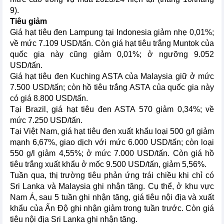
9).
Tiêu giảm
Giá hạt tiêu đen Lampung tại Indonesia giảm nhẹ 0,01%;
về mức 7.109 USD/tấn. Còn giá hạt tiêu trắng Muntok của
quốc gia này cũng giảm 0,01%; ở ngưỡng 9.052
USD/tấn.
Giá hạt tiêu đen Kuching ASTA của Malaysia giữ ở mức
7.500 USD/tấn; còn hồ tiêu trắng ASTA của quốc gia này
có giá 8.800 USD/tấn.
Tại Brazil, giá hạt tiêu đen ASTA 570 giảm 0,34%; về
mức 7.250 USD/tấn.
Tại Việt Nam, giá hạt tiêu đen xuất khẩu loại 500 g/l giảm
mạnh 6,67%, giao dịch với mức 6.000 USD/tấn; còn loại
550 g/l giảm 4,55%; ở mức 7.000 USD/tấn. Còn giá hồ
tiêu trắng xuất khẩu ở mốc 9.500 USD/tấn, giảm 5,56%.
Tuần qua, thị trường tiêu phản ứng trái chiều khi chỉ có
Sri Lanka và Malaysia ghi nhận tăng. Cụ thể, ở khu vực
Nam Á, sau 5 tuần ghi nhận tăng, giá tiêu nội địa và xuất
khẩu của Ấn Độ ghi nhận giảm trong tuần trước. Còn giá
tiêu nội địa Sri Lanka ghi nhận tăng.