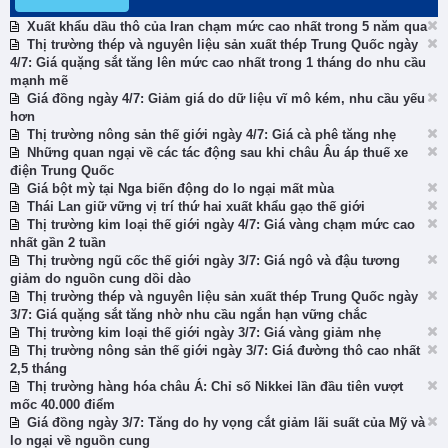
Xuất khẩu dầu thô của Iran chạm mức cao nhất trong 5 năm qua
Thị trường thép và nguyên liệu sản xuất thép Trung Quốc ngày
4/7: Giá quặng sắt tăng lên mức cao nhất trong 1 tháng do nhu cầu
mạnh mẽ
Giá đồng ngày 4/7: Giảm giá do dữ liệu vĩ mô kém, nhu cầu yếu
hơn
Thị trường nông sản thế giới ngày 4/7: Giá cà phê tăng nhẹ
Những quan ngại về các tác động sau khi châu Âu áp thuế xe
điện Trung Quốc
Giá bột mỳ tại Nga biến động do lo ngại mất mùa
Thái Lan giữ vững vị trí thứ hai xuất khẩu gạo thế giới
Thị trường kim loại thế giới ngày 4/7: Giá vàng chạm mức cao
nhất gần 2 tuần
Thị trường ngũ cốc thế giới ngày 3/7: Giá ngô và đậu tương
giảm do nguồn cung dồi dào
Thị trường thép và nguyên liệu sản xuất thép Trung Quốc ngày
3/7: Giá quặng sắt tăng nhờ nhu cầu ngắn hạn vững chắc
Thị trường kim loại thế giới ngày 3/7: Giá vàng giảm nhẹ
Thị trường nông sản thế giới ngày 3/7: Giá đường thô cao nhất
2,5 tháng
Thị trường hàng hóa châu Á: Chỉ số Nikkei lần đầu tiên vượt
mốc 40.000 điểm
Giá đồng ngày 3/7: Tăng do hy vọng cắt giảm lãi suất của Mỹ và
lo ngại về nguồn cung