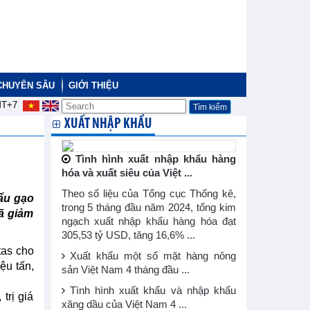
CHUYÊN SÂU
GIỚI THIỆU
T+7
XUẤT NHẬP KHẨU
Tình hình xuất nhập khẩu hàng
hóa và xuất siêu của Việt ...
Theo số liệu của Tổng cục Thống kê,
hẩu gạo
trong 5 tháng đầu năm 2024, tổng kim
ã giảm
ngạch xuất nhập khẩu hàng hóa đạt
305,53 tỷ USD, tăng 16,6% ...
tas cho
Xuất khẩu một số mặt hàng nông
ệu tấn,
sản Việt Nam 4 tháng đầu ...
Tình hình xuất khẩu và nhập khẩu
trị giá
xăng dầu của Việt Nam 4 ...