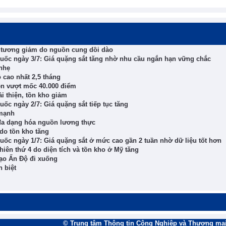
ậu tương giảm do nguồn cung dồi dào
Quốc ngày 3/7: Giá quặng sắt tăng nhờ nhu cầu ngắn hạn vững chắc
 nhẹ
 cao nhất 2,5 tháng
iên vượt mốc 40.000 điểm
i thiện, tồn kho giảm
uốc ngày 2/7: Giá quặng sắt tiếp tục tăng
 mạnh
đa dạng hóa nguồn lương thực
 do tồn kho tăng
Quốc ngày 1/7: Giá quặng sắt ở mức cao gần 2 tuần nhờ dữ liệu tốt hơn
hiên thứ 4 do diện tích và tồn kho ở Mỹ tăng
gạo Ấn Độ đi xuống
 biệt
© Trung tâm Thông tin Công Nghiệp và Thương mại