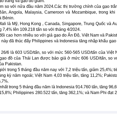
ạo trắng và gạo đồ giảm.
iảm so với nửa đầu năm 2024.Các thị trường chính của gạo trắ
t Bản, Angola, Malaysia, Cameroon và Mozambique, trong khi 
à Bénin.
ali là Mỹ, Hong Kong , Canada, Singapore, Trung Quốc và Aus
 7,4% lên 109.218 tấn so với tháng 4/2024.
đối cao hơn nhiều so với giá gạo do Ấn Độ, Việt Nam và Pakis
á này đã thúc đẩy Philippines và Indonesia tăng nhập khẩu gạo 
y 26/6 là 603 USD/tấn, so với mức 560-565 USD/tấn của Việt
 gạo đồ của Thái Lan được báo giá ở mức 606 USD/tấn, so 
a Pakistan.
ới trong 5 tháng đầu năm nay với 7,2 triệu tấn, giảm 25,4%; ti
cùng kỳ năm ngoái; Việt Nam 4,03 triệu tấn, tăng 11,2%; Pakist
6,7%.
nhất trong 5 tháng đầu năm là Indonesia 914.760 tấn, tăng 96,6
15,8%; Philippines 280.522 tấn, tăng 362,1%; và Nam Phi đạt 