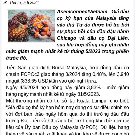
Thứ tư, 5-6-2024
AsemconnectVietnam -
Giá dầu
cọ kỳ hạn của Malaysia tăng
vào thứ Tư do được hỗ trợ bởi
sự phục hồi của dầu đậu nành
Chicago và dầu cọ Đại Liên,
sau khi hợp đồng này ghi nhận
mức giảm mạnh nhất kể từ tháng 5/2023 trong phiên
trước đó.
Trên Sàn giao dịch Bursa Malaysia, hợp đồng dầu cọ
chuẩn FCPOc3 giao tháng 8/2024 tăng 0,48%, lên 3.940
ringgit (838,65 USD)/tấn vào giờ nghỉ trưa.
Ngày 4/6/2024 hợp đồng này giảm 3,83% - mức giảm
hàng ngày mạnh nhất kể từ ngày 31/5/2023.
Một thương nhân có trụ sở tại Kuala Lumpur cho biết:
“Giá dầu cọ thô kỳ hạn hôm nay đang có sự điều chỉnh so
với đợt bán tháo ngày hôm qua do thị trường dầu đậu
tương Đại Liên và Chicago hỗ trợ trong khi chờ đợi dữ
liệu của Ủy ban Dầu cọ Malaysia (MPOB). Dữ liệu hàng
tháng về sản xuất, xuất khẩu và tồn kho sẽ được công bố