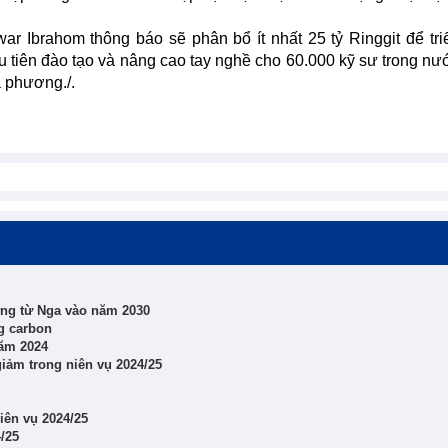
ar Ibrahom thông báo sẽ phân bổ ít nhất 25 tỷ Ringgit để tri
 tiên đào tạo và nâng cao tay nghề cho 60.000 kỹ sư trong nư
a phương./.
ợng từ Nga vào năm 2030
g carbon
năm 2024
iảm trong niên vụ 2024/25
iên vụ 2024/25
/25