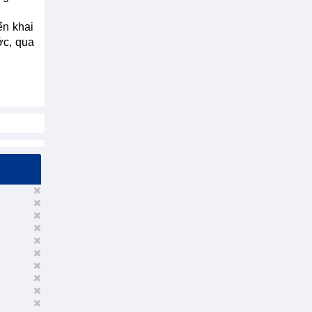
ển khai
ớc, qua