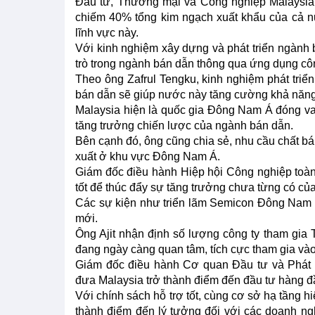
Đầu tư, Thương mại và Công nghiệp Malaysia,
chiếm 40% tổng kim ngạch xuất khẩu của cả nư
lĩnh vực này.
Với kinh nghiệm xây dựng và phát triển ngành b
trò trong ngành bán dẫn thông qua ứng dụng công 
Theo ông Zafrul Tengku, kinh nghiệm phát triển
bán dẫn sẽ giúp nước này tăng cường khả năng t
Malaysia hiện là quốc gia Đông Nam Á đóng va
tăng trưởng chiến lược của ngành bán dẫn.
Bên cạnh đó, ông cũng chia sẻ, nhu cầu chất b
xuất ở khu vực Đông Nam Á.
Giám đốc điều hành Hiệp hội Công nghiệp toàn
tốt để thúc đẩy sự tăng trưởng chưa từng có củ
Các sự kiện như triển lãm Semicon Đông Nam Á đ
mới.
Ông Ajit nhận định số lượng công ty tham gia 
đang ngày càng quan tâm, tích cực tham gia và
Giám đốc điều hành Cơ quan Đầu tư và Phát t
đưa Malaysia trở thành điểm đến đầu tư hàng đầu
Với chính sách hỗ trợ tốt, cùng cơ sở hạ tầng hi
thành điểm đến lý tưởng đối với các doanh ngh