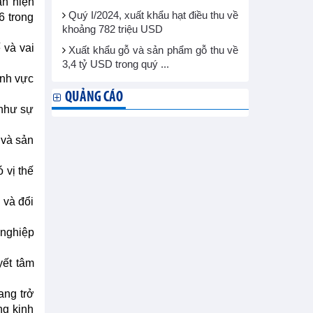
ẫn hiện
Quý I/2024, xuất khẩu hạt điều thu về
6 trong
khoảng 782 triệu USD
 và vai
Xuất khẩu gỗ và sản phẩm gỗ thu về
3,4 tỷ USD trong quý ...
ĩnh vực
QUẢNG CÁO
 như sự
 và sản
 vị thế
 và đổi
 nghiệp
yết tâm
ang trở
ng kinh