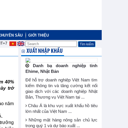
CHUYÊN SÂU
GIỚI THIỆU
T+7
XUẤT NHẬP KHẨU
Danh bạ doanh nghiệp tỉnh
Ehime, Nhật Bản
Để hỗ trợ doanh nghiệp Việt Nam tìm
ếm 40%
kiếm thông tin và tăng cường kết nối
ày trở
giao dịch với các doanh nghiệp Nhật
Bản, Thương vụ Việt Nam tại ...
vào năm
Châu Á là khu vực xuất khẩu hồ tiêu
lớn nhất của Việt Nam ...
Á.
Những mặt hàng nông sản chủ lực
 trưởng
trong quý 1 và dự báo xuất ...