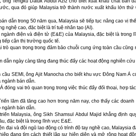
 ông Tengku Datuk Abdul Aziz cho biết xuất khẩu chất bán d
ớc, qua đó giúp Malaysia trở thành nước xuất khẩu lớn thứ 
án dẫn trong 50 năm qua, Malaysia sẽ tiếp tục nâng cao vị thế
nghệ cao, đặc biệt là trí tuệ nhân tạo (AI).
 ngành điện và điện tử (E&E) của Malaysia, đặc biệt là trong l
iếp cận thị trường quốc tế.
i trò quan trọng trong đảm bảo chuỗi cung ứng toàn cầu cũng
án dẫn ngày càng tăng đang thúc đẩy các hoạt động nghiên cứu
 cầu SEMI, ông Ajit Manocha cho biết khu vực Đông Nam Á có
a ngành bán dẫn.
óng vai trò quan trọng trong việc thúc đẩy đối thoại, hợp tác
Triển lãm đã tăng cao hơn trong năm nay, cho thấy các doanh
o ngành bán dẫn.
riển Malaysia, ông Sikh Shamsul Abdul Majid khẳng định qu
, đặc biệt là trong lĩnh vực E&E.
ện đại và đội ngũ lao động có trình độ tay nghề cao, Malaysia đ
iệp đang tìm cách thiết lập sự hiện diện và mở rộng hoạt độ