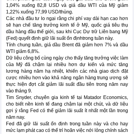
1,04% xuống 82,8 USD và giá dầu WTI của Mỹ giảm
1,22% xuống 77,99 USD/thùng.
Các nhà đầu tư lo ngại rằng chi phí vay dài hạn cao hơn
sẽ hạn chế tăng trưởng kinh tế ở Mỹ, quốc giá tiêu thụ
dầu hàng đầu thế giới, sau khi Cục Dự trữ Liên bang Mỹ
(Fed) quyết định giữ lãi suất ổn địnhtrong tuần này.
Tính chung tuần, giá dầu Brent đã giảm hơn 7% và dầu
WTI giảm 6,8%.
Dữ liệu công bố cùng ngày cho thấy tăng trưởng việc làm
của Mỹ đã chậm lại nhiều hơn dự kiến và mức tăng
lương hàng năm hạ nhiệt, khiến các nhà giao dịch đặt
cược nhiều hơn vào khả năng ngân hàng trung ương sẽ
thực hiện đợt cắt giảm lãi suất đầu tiên trong năm nay
vào tháng 9.
Tim Snyder, chuyên gia kinh tế tại Matador Economics,
cho biết nền kinh tế đang chậm lại một chút, và dữ liệu
gợi ý rằng Fed có thể giảm lãi suất ít nhất một lần trong
năm nay.
Fed đã giữ lãi suất ổn định trong tuần này và cho hay
mức lạm phát cao có thể trì hoãn việc nới lỏng chính sách