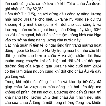
lần cuối cùng các cơ sở lưu trữ khí đốt ở châu Âu được
ghi nhận đã đầy 62,3%.
Hôm thứ Tư (1/5), người đứng đầu công ty năng lượng
nhà nước Ukraine cho biết, Ukraine hy vọng sẽ dự trữ
khoảng 4 tỷ mét khối (bcm) khí đốt cho các công ty và
thương nhân nước ngoài trong mùa Đông này, tăng 60%
so với năm ngoái, bất chấp các cuộc không kích của Nga
vào cơ sở hạ tầng năng lượng của nước này.
Các nhà quản lý tiền tệ lo ngại rằng tình trạng ngừng hoạt
động ngoài kế hoạch ở Na Uy trong mùa hè, nhu cầu khí
đốt tự nhiên cao hơn ở châu Á và việc chấm dứt thỏa
thuận trung chuyển khí đốt hiện tại đối với khí đốt qua
đường ống của Nga đi qua Ukraine vào cuối năm 2024
có thể làm giảm nguồn cung khí đốt cho châu Âu và đẩy
giá tăng vọt.
Trong khi một mùa đông ôn hòa và kho dự trữ đầy đã
giúp châu Âu vượt qua mùa đông thứ hai liên tiếp mà
không có phần lớn khí đốt qua đường ống đến từ Nga, thì
khả năng khối lượng LNG đến châu Âu ít hơn nếu nhu
cầu của châu Á tăng là một trong những động lực khiến