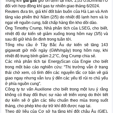
Trong khi
giá gas
giữ ổn định tại mức 2,03 USD/mmBTU
đối với hợp đồng khí gas tự nhiên giao tháng 6/2024.
Reuters đưa tin, giá khí đốt bán buôn của Hà Lan và Anh
tăng vào phiên thứ Năm (2/5) do nhiệt độ lạnh hơn và lo
ngại về nguồn cung, bất chấp hàng tồn kho dồi dào.
Ông Timothy Crump, Nhà phân tích của LSEG, cho biết,
nhiệt độ dự kiến sẽ giảm xuống trong hôm nay (3/5) và
sau đó giữ khá ổn định trong tuần tới.
Tổng nhu cầu ở Tây Bắc Âu dự kiến sẽ tăng 143
gigawatt giờ mỗi ngày (GWh/ngày) trong hôm nay, khi
nhiệt độ trung bình giảm 2,2°C, ông Crump chia sẻ.
Các nhà phân tích tại EnergyScan của Engie cho biết
trong một báo cáo nghiên cứu: “Thị trường vẫn ở trạng
thái chờ xem, có tính đến các nguyên tắc cơ bản về giá
giao ngay nhưng vẫn lưu ý đến các yếu tố rủi ro chủ yếu
ở phía nguồn cung”.
Công ty tư vấn Auxilione cho biết trong một lưu ý rằng
không có thay đổi thực sự nào về triển vọng do thời tiết
dự kiến sẽ ở gần các tiêu chuẩn theo mùa trong suốt
tháng, cho phép kho dự trữ khí đốt được nạp lại.
Theo dữ liệu của Cơ sở hạ tầng khí đốt châu Âu (GIE),