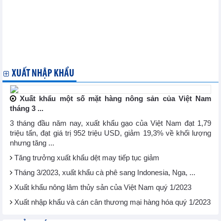
Nhập khẩu thép cây của Hàn Quốc giảm trong 8 tháng đầu năm
2023
Xuất khẩu phế liệu của Brazil tăng vọt trong tháng 8
IEA: Doanh thu từ dầu mỏ của Nga cao nhất kể từ tháng 10/2022
EU kêu gọi thiện chí từ 3 nước láng giềng Ukraine về xuất khẩu
ngũ cốc
Nhật Bản mong muốn đa dạng hóa các thị trường xuất khẩu
XUẤT NHẬP KHẨU
Xuất khẩu một số mặt hàng nông sản của Việt Nam
tháng 3 ...
3 tháng đầu năm nay, xuất khẩu gạo của Việt Nam đạt 1,79
triệu tấn, đạt giá trị 952 triệu USD, giảm 19,3% về khối lượng
nhưng tăng ...
Tăng trưởng xuất khẩu dệt may tiếp tục giảm
Tháng 3/2023, xuất khẩu cà phê sang Indonesia, Nga, ...
Xuất khẩu nông lâm thủy sản của Việt Nam quý 1/2023
Xuất nhập khẩu và cán cân thương mại hàng hóa quý 1/2023