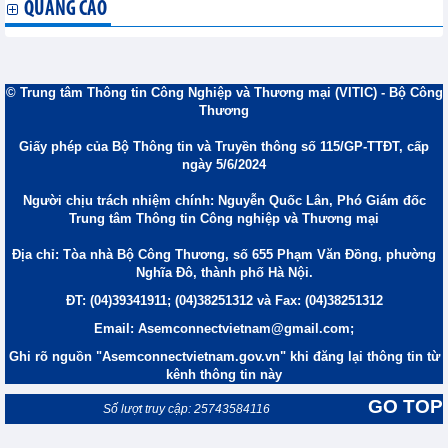
QUẢNG CÁO
© Trung tâm Thông tin Công Nghiệp và Thương mại (VITIC) - Bộ Công
Thương
Giấy phép của Bộ Thông tin và Truyền thông số 115/GP-TTĐT, cấp
ngày 5/6/2024
Người chịu trách nhiệm chính: Nguyễn Quốc Lân, Phó Giám đốc
Trung tâm Thông tin Công nghiệp và Thương mại
Địa chỉ: Tòa nhà Bộ Công Thương, số 655 Phạm Văn Đồng, phường
Nghĩa Đô, thành phố Hà Nội.
ĐT: (04)39341911; (04)38251312 và Fax: (04)38251312
Email: Asemconnectvietnam@gmail.com;
Ghi rõ nguồn "Asemconnectvietnam.gov.vn" khi đăng lại thông tin từ
kênh thông tin này
GO TOP
Số lượt truy cập: 25743584116