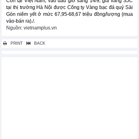
Còn tại Việt Nam, vào đầu giờ sáng 14/9, giá vàng SJC
tại thị trường Hà Nội được Công ty Vàng bạc đá quý Sài
Gòn niêm yết ở mức 67,95-68,67 triệu đồng/lượng (mua
vào-bán ra)./.
Nguồn: vietnamplus.vn
PRINT
BACK
Các tin khác...
IEA dự báo sẽ có nhiều biến động trên thị trường dầu mỏ
Nga ngừng ưu đãi giá cho phân bón xuất khẩu sang Ấn Độ
Thị trường năng lượng và kim loại thế giới ngày 13/9: Giá gas
tăng nhẹ
Trung Quốc trở thành quốc gia đứng đầu thế giới về tổng trọng
tải tàu
Ủy viên Nông nghiệp EU thúc đẩy cấm nhập khẩu Ngũ cốc
Ukraine
OPEC giữ nguyên dự báo tăng trưởng cầu dầu toàn cầu năm
2023 và 2024
Thị trường Halal toàn cầu có thể mở rộng lên 5.000 tỷ USD vào
2030