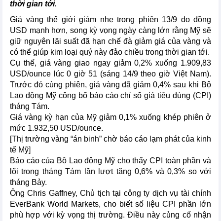
thời gian tới.
Giá vàng thế giới giảm nhẹ trong phiên 13/9 do đồng
USD mạnh hơn, song kỳ vọng ngày càng lớn rằng Mỹ sẽ
giữ nguyên lãi suất đã hạn chế đà giảm giá của vàng và
có thể giúp kim loại quý này đảo chiều trong thời gian tới.
Cụ thế, giá vàng giao ngay giảm 0,2% xuống 1.909,83
USD/ounce lúc 0 giờ 51 (sáng 14/9 theo giờ Việt Nam).
Trước đó cùng phiên, giá vàng đã giảm 0,4% sau khi Bộ
Lao động Mỹ công bố báo cáo chỉ số giá tiêu dùng (CPI)
tháng Tám.
Giá vàng kỳ hạn của Mỹ giảm 0,1% xuống khép phiên ở
mức 1.932,50 USD/ounce.
[Thị trường vàng “án binh” chờ báo cáo lạm phát của kinh
tế Mỹ]
Báo cáo của Bộ Lao động Mỹ cho thấy CPI toàn phần và
lõi trong tháng Tám lần lượt tăng 0,6% và 0,3% so với
tháng Bảy.
Ông Chris Gaffney, Chủ tịch tại công ty dịch vụ tài chính
EverBank World Markets, cho biết số liệu CPI phần lớn
phù hợp với kỳ vọng thị trường. Điều này củng cố nhận