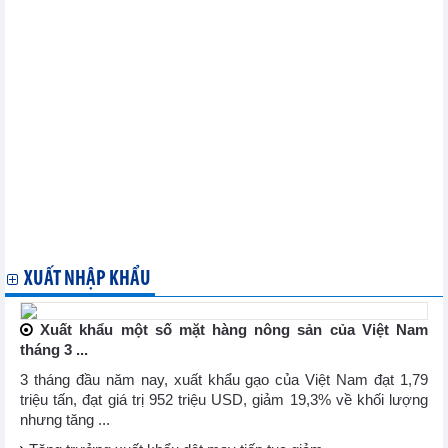
Giá gạo thế giới có thể tăng trở lại sau động thái của Indonesia
Thị trường năng lượng và kim loại thế giới ngày 12/9: Giá vàng
tăng nhờ USD giảm
Nhập khẩu quặng sắt của Trung Quốc trong tháng 8 tăng vọt
trước mùa xây dựng cao điểm
Bất chấp lệnh trừng phạt của EU, Séc vẫn tăng nhập khẩu dầu
mỏ của Nga
Giá phôi thép châu Á ổn định mặc dù giá chào cao hơn
Nguồn cung và nhu cầu ống thép liền mạch của Trung Quốc có
thể cải thiện trong tháng 9
Giá dầm thép châu Âu ổn định do nhu cầu tiếp tục yếu
Thị trường thép và nguyên liệu sản xuất thép Trung Quốc ngày
11/9: Giá quặng sắt phục hồi nhờ dữ liệu Trung Quốc cải thiện và
nhu cầu phục hồi
XUẤT NHẬP KHẨU
Xuất khẩu một số mặt hàng nông sản của Việt Nam
tháng 3 ...
3 tháng đầu năm nay, xuất khẩu gạo của Việt Nam đạt 1,79
triệu tấn, đạt giá trị 952 triệu USD, giảm 19,3% về khối lượng
nhưng tăng ...