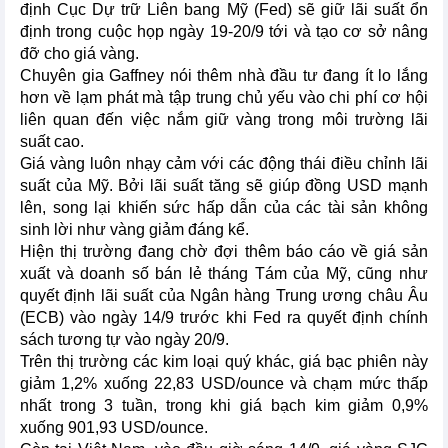
định Cục Dự trữ Liên bang Mỹ (Fed) sẽ giữ lãi suất ổn
định trong cuộc họp ngày 19-20/9 tới và tạo cơ sở nâng
đỡ cho giá vàng.
Chuyên gia Gaffney nói thêm nhà đầu tư đang ít lo lắng
hơn về lạm phát mà tập trung chủ yếu vào chi phí cơ hội
liên quan đến việc nắm giữ vàng trong môi trường lãi
suất cao.
Giá vàng luôn nhạy cảm với các động thái điều chỉnh lãi
suất của Mỹ. Bởi lãi suất tăng sẽ giúp đồng USD mạnh
lên, song lại khiến sức hấp dẫn của các tài sản không
sinh lời như vàng giảm đáng kể.
Hiện thị trường đang chờ đợi thêm báo cáo về giá sản
xuất và doanh số bán lẻ tháng Tám của Mỹ, cũng như
quyết định lãi suất của Ngân hàng Trung ương châu Âu
(ECB) vào ngày 14/9 trước khi Fed ra quyết định chính
sách tương tự vào ngày 20/9.
Trên thị trường các kim loại quý khác, giá bạc phiên này
giảm 1,2% xuống 22,83 USD/ounce và chạm mức thấp
nhất trong 3 tuần, trong khi giá bạch kim giảm 0,9%
xuống 901,93 USD/ounce.