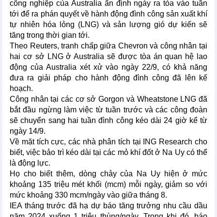
công nghiệp của Australia ấn định ngày ra tòa vào tuần
tới để ra phán quyết về hành động đình công sản xuất khí
tự nhiên hóa lỏng (LNG) và sản lượng gió dự kiến sẽ
tăng trong thời gian tới.
Theo Reuters, tranh chấp giữa Chevron và công nhân tại
hai cơ sở LNG ở Australia sẽ được tòa án quan hệ lao
động của Australia xét xử vào ngày 22/9, có khả năng
đưa ra giải pháp cho hành động đình công đã lên kế
hoạch.
Công nhân tại các cơ sở Gorgon và Wheatstone LNG đã
bắt đầu ngừng làm việc từ tuần trước và các công đoàn
sẽ chuyển sang hai tuần đình công kéo dài 24 giờ kể từ
ngày 14/9.
Về mặt tích cực, các nhà phân tích tại ING Research cho
biết, việc bảo trì kéo dài tại các mỏ khí đốt ở Na Uy có thể
là động lực.
Họ cho biết thêm, dòng chảy của Na Uy hiện ở mức
khoảng 135 triệu mét khối (mcm) mỗi ngày, giảm so với
mức khoảng 330 mcm/ngày vào giữa tháng 8.
IEA tháng trước đã hạ dự báo tăng trưởng nhu cầu dầu
năm 2024 xuống 1 triệu thùng/ngày. Trong khi đó, báo