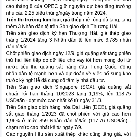
cáo tháng 8 của OPEC giữ nguyên dự báo tăng trưởng
nhu cầu 2,25 triệu thùng/ngày trong năm 2024.
Trên thị trường kim loại, giá thép
mở rộng đà tăng, tăng
thêm 3 Nhân dân tệ trên Sàn giao dịch Thượng Hải.
Trên sàn giao dịch kỳ hạn Thượng Hải, giá thép giao
tháng 1/2024 tăng 3 Nhân dân tệ lên mức 3.785 nhân
dân tệ/tấn.
Chốt phiên giao dịch ngày 12/9, giá quặng sắt tăng phiên
thứ hai liên tiếp do dữ liệu cho vay tốt hơn mong đợi từ
nước tiêu thụ quặng sắt hàng đầu Trung Quốc, đồng
nhân dân tệ mạnh hơn và dự đoán về việc bổ sung kho
trước kỳ nghỉ lễ đã củng cố tâm lý nhà đầu tư.
Trên Sàn giao dịch Singapore (SGX), giá quặng sắt
chuẩn kỳ hạn tháng 10/2023 tăng 1,19%, lên 118,75
USD/tấn - đạt mức cao nhất kể từ ngày 31/3.
Trên Sàn giao dịch hàng hóa Đại Liên (DCE), giá quặng
sắt giao tháng 1/2023 đã chốt phiên với giá cao hơn
1,96% ở mức 859 Nhân dân tệ/tấn (117,76 USD/tấn) -
chạm mức cao nhất kể từ ngày 7/9.
Các nguyên liệu sản xuất thép khác cũng tăng giá, với