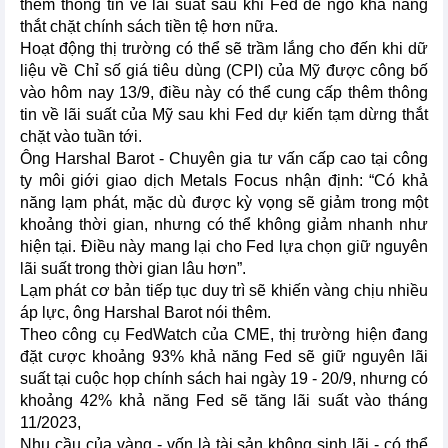
thêm thông tin về lãi suất sau khi Fed để ngỏ khả năng
thắt chặt chính sách tiền tệ hơn nữa.
Hoạt động thị trường có thể sẽ trầm lắng cho đến khi dữ
liệu về Chỉ số giá tiêu dùng (CPI) của Mỹ được công bố
vào hôm nay 13/9, điều này có thể cung cấp thêm thông
tin về lãi suất của Mỹ sau khi Fed dự kiến tạm dừng thắt
chặt vào tuần tới.
Ông Harshal Barot - Chuyên gia tư vấn cấp cao tại công
ty môi giới giao dịch Metals Focus nhận định: “Có khả
năng lạm phát, mặc dù được kỳ vọng sẽ giảm trong một
khoảng thời gian, nhưng có thể không giảm nhanh như
hiện tại. Điều này mang lại cho Fed lựa chọn giữ nguyên
lãi suất trong thời gian lâu hơn”.
Lạm phát cơ bản tiếp tục duy trì sẽ khiến vàng chịu nhiều
áp lực, ông Harshal Barot nói thêm.
Theo công cụ FedWatch của CME, thị trường hiện đang
đặt cược khoảng 93% khả năng Fed sẽ giữ nguyên lãi
suất tại cuộc họp chính sách hai ngày 19 - 20/9, nhưng có
khoảng 42% khả năng Fed sẽ tăng lãi suất vào tháng
11/2023,
Nhu cầu của vàng - vốn là tài sản không sinh lãi - có thể