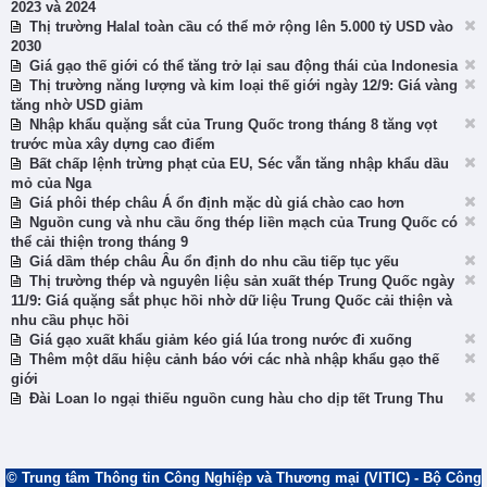
2023 và 2024
Thị trường Halal toàn cầu có thể mở rộng lên 5.000 tỷ USD vào
2030
Giá gạo thế giới có thể tăng trở lại sau động thái của Indonesia
Thị trường năng lượng và kim loại thế giới ngày 12/9: Giá vàng
tăng nhờ USD giảm
Nhập khẩu quặng sắt của Trung Quốc trong tháng 8 tăng vọt
trước mùa xây dựng cao điểm
Bất chấp lệnh trừng phạt của EU, Séc vẫn tăng nhập khẩu dầu
mỏ của Nga
Giá phôi thép châu Á ổn định mặc dù giá chào cao hơn
Nguồn cung và nhu cầu ống thép liền mạch của Trung Quốc có
thể cải thiện trong tháng 9
Giá dầm thép châu Âu ổn định do nhu cầu tiếp tục yếu
Thị trường thép và nguyên liệu sản xuất thép Trung Quốc ngày
11/9: Giá quặng sắt phục hồi nhờ dữ liệu Trung Quốc cải thiện và
nhu cầu phục hồi
Giá gạo xuất khẩu giảm kéo giá lúa trong nước đi xuống
Thêm một dấu hiệu cảnh báo với các nhà nhập khẩu gạo thế
giới
Đài Loan lo ngại thiếu nguồn cung hàu cho dịp tết Trung Thu
© Trung tâm Thông tin Công Nghiệp và Thương mại (VITIC) - Bộ Công