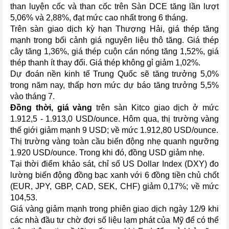
than luyện cốc và than cốc trên Sàn DCE tăng lần lượt
5,06% và 2,88%, đạt mức cao nhất trong 6 tháng.
Trên sàn giao dịch kỳ hạn Thượng Hải, giá thép tăng
mạnh trong bối cảnh giá nguyên liệu thô tăng. Giá thép
cây tăng 1,36%, giá thép cuộn cán nóng tăng 1,52%, giá
thép thanh ít thay đổi. Giá thép không gỉ giảm 1,02%.
Dự đoán nền kinh tế Trung Quốc sẽ tăng trưởng 5,0%
trong năm nay, thấp hơn mức dự báo tăng trưởng 5,5%
vào tháng 7.
Đồng thời, giá vàng
trên sàn Kitco giao dịch ở mức
1.912,5 - 1.913,0 USD/ounce. Hôm qua, thị trường vàng
thế giới giảm mạnh 9 USD; về mức 1.912,80 USD/ounce.
Thị trường vàng toàn cầu biến động nhẹ quanh ngưỡng
1.920 USD/ounce. Trong khi đó, đồng USD giảm nhẹ.
Tại thời điểm khảo sát, chỉ số US Dollar Index (DXY) đo
lường biến động đồng bạc xanh với 6 đồng tiền chủ chốt
(EUR, JPY, GBP, CAD, SEK, CHF) giảm 0,17%; về mức
104,53.
Giá vàng giảm mạnh trong phiên giao dịch ngày 12/9 khi
các nhà đầu tư chờ đợi số liệu lạm phát của Mỹ để có thể