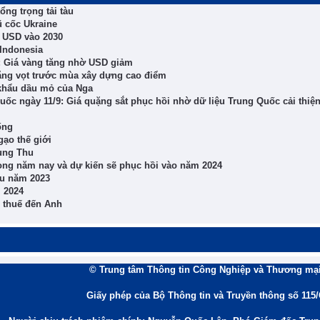
ổng trọng tải tàu
 cốc Ukraine
ỷ USD vào 2030
 Indonesia
9: Giá vàng tăng nhờ USD giảm
ăng vọt trước mùa xây dựng cao điểm
 khẩu dầu mỏ của Nga
Quốc ngày 11/9: Giá quặng sắt phục hồi nhờ dữ liệu Trung Quốc cải thiệ
ống
ạo thế giới
rung Thu
ong năm nay và dự kiến sẽ phục hồi vào năm 2024
ầu năm 2023
m 2024
n thuế đến Anh
© Trung tâm Thông tin Công Nghiệp và Thương mại
Giấy phép của Bộ Thông tin và Truyền thông số 115