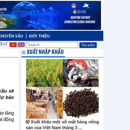
CHUYÊN SÂU
GIỚI THIỆU
T+7
XUẤT NHẬP KHẨU
cầu sẽ
dự báo
áo tăng
ạt động
Xuất khẩu một số mặt hàng nông
sản của Việt Nam tháng 3 ...