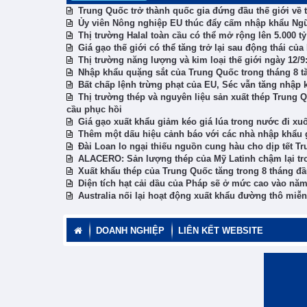
Trung Quốc trở thành quốc gia đứng đầu thế giới về t
Ủy viên Nông nghiệp EU thúc đẩy cấm nhập khẩu Ngũ
Thị trường Halal toàn cầu có thể mở rộng lên 5.000 t
Giá gạo thế giới có thể tăng trở lại sau động thái của
Thị trường năng lượng và kim loại thế giới ngày 12/
Nhập khẩu quặng sắt của Trung Quốc trong tháng 8 t
Bất chấp lệnh trừng phạt của EU, Séc vẫn tăng nhập
Thị trường thép và nguyên liệu sản xuất thép Trung 
cầu phục hồi
Giá gạo xuất khẩu giảm kéo giá lúa trong nước đi xu
Thêm một dấu hiệu cảnh báo với các nhà nhập khẩu g
Đài Loan lo ngại thiếu nguồn cung hàu cho dịp tết T
ALACERO: Sản lượng thép của Mỹ Latinh chậm lại tr
Xuất khẩu thép của Trung Quốc tăng trong 8 tháng đ
Diện tích hạt cải dầu của Pháp sẽ ở mức cao vào nă
Australia nối lại hoạt động xuất khẩu đường thô miễ
DOANH NGHIỆP
LIÊN KẾT WEBSITE