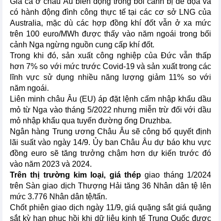
Giá cả ở châu Âu biến động trong bối cảnh bị đe dọa và
có hành động đình công thực tế tại các cơ sở LNG của
Australia, mặc dù các hợp đồng khí đốt vẫn ở xa mức
trên 100 euro/MWh được thấy vào năm ngoái trong bối
cảnh Nga ngừng nguồn cung cấp khí đốt.
Trong khi đó, sản xuất công nghiệp của Đức vẫn thấp
hơn 7% so với mức trước Covid-19 và sản xuất trong các
lĩnh vực sử dụng nhiều năng lượng giảm 11% so với
năm ngoái.
Liên minh châu Âu (EU) áp đặt lệnh cấm nhập khẩu dầu
mỏ từ Nga vào tháng 5/2022 nhưng miễn trừ đối với dầu
mỏ nhập khẩu qua tuyến đường ống Druzhba.
Ngân hàng Trung ương Châu Âu sẽ công bố quyết định
lãi suất vào ngày 14/9. Ủy ban Châu Âu dự báo khu vực
đồng euro sẽ tăng trưởng chậm hơn dự kiến trước đó
vào năm 2023 và 2024.
Trên thị trường kim loại, giá thép
giao tháng 1/2024
trên Sàn giao dịch Thượng Hải tăng 36 Nhân dân tệ lên
mức 3.776 Nhân dân tệ/tấn.
Chốt phiên giao dịch ngày 11/9, giá quặng sắt giá quặng
sắt kỳ hạn phục hồi khi dữ liệu kinh tế Trung Quốc được