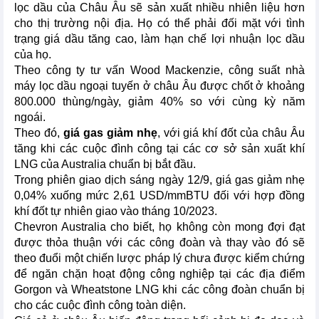
lọc dầu của Châu Âu sẽ sản xuất nhiều nhiên liệu hơn
cho thị trường nội địa. Họ có thể phải đối mặt với tình
trạng giá dầu tăng cao, làm hạn chế lợi nhuận lọc dầu
của họ.
Theo công ty tư vấn Wood Mackenzie, công suất nhà
máy lọc dầu ngoại tuyến ở châu Âu được chốt ở khoảng
800.000 thùng/ngày, giảm 40% so với cùng kỳ năm
ngoái.
Theo đó,
giá gas giảm nhẹ
, với giá khí đốt của châu Âu
tăng khi các cuộc đình công tại các cơ sở sản xuất khí
LNG của Australia chuẩn bị bắt đầu.
Trong phiên giao dịch sáng ngày 12/9, giá gas giảm nhẹ
0,04% xuống mức 2,61 USD/mmBTU đối với hợp đồng
khí đốt tự nhiên giao vào tháng 10/2023.
Chevron Australia cho biết, họ không còn mong đợi đạt
được thỏa thuận với các công đoàn và thay vào đó sẽ
theo đuổi một chiến lược pháp lý chưa được kiểm chứng
để ngăn chặn hoạt động công nghiệp tại các địa điểm
Gorgon và Wheatstone LNG khi các công đoàn chuẩn bị
cho các cuộc đình công toàn diện.