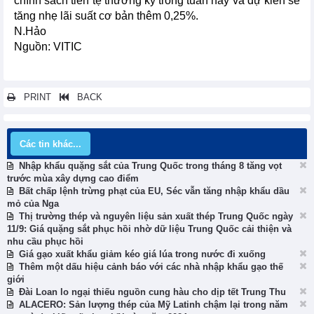
chính sách tiền tệ thường kỳ trong tuần này và dự kiến sẽ
tăng nhẹ lãi suất cơ bản thêm 0,25%.
N.Hảo
Nguồn: VITIC
PRINT
BACK
Các tin khác...
Nhập khẩu quặng sắt của Trung Quốc trong tháng 8 tăng vọt
trước mùa xây dựng cao điểm
Bất chấp lệnh trừng phạt của EU, Séc vẫn tăng nhập khẩu dầu
mỏ của Nga
Thị trường thép và nguyên liệu sản xuất thép Trung Quốc ngày
11/9: Giá quặng sắt phục hồi nhờ dữ liệu Trung Quốc cải thiện và
nhu cầu phục hồi
Giá gạo xuất khẩu giảm kéo giá lúa trong nước đi xuống
Thêm một dấu hiệu cảnh báo với các nhà nhập khẩu gạo thế
giới
Đài Loan lo ngại thiếu nguồn cung hàu cho dịp tết Trung Thu
ALACERO: Sản lượng thép của Mỹ Latinh chậm lại trong năm