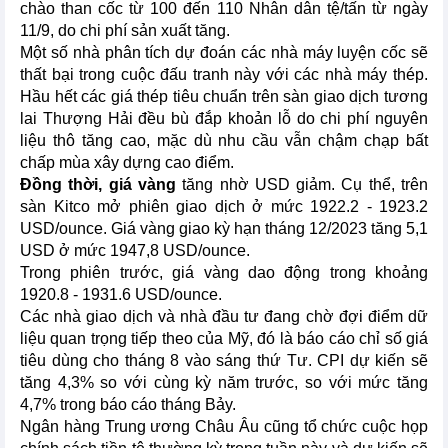
chào than cốc từ 100 đến 110 Nhân dân tệ/tấn từ ngày
11/9, do chi phí sản xuất tăng.
Một số nhà phân tích dự đoán các nhà máy luyện cốc sẽ
thất bại trong cuộc đấu tranh này với các nhà máy thép.
Hầu hết các giá thép tiêu chuẩn trên sàn giao dịch tương
lai Thượng Hải đều bù đắp khoản lỗ do chi phí nguyên
liệu thô tăng cao, mặc dù nhu cầu vẫn chậm chạp bất
chấp mùa xây dựng cao điểm.
Đồng thời, giá vàng
tăng nhờ USD giảm. Cụ thể, trên
sàn Kitco mở phiên giao dịch ở mức 1922.2 - 1923.2
USD/ounce. Giá vàng giao kỳ hạn tháng 12/2023 tăng 5,1
USD ở mức 1947,8 USD/ounce.
Trong phiên trước, giá vàng dao động trong khoảng
1920.8 - 1931.6 USD/ounce.
Các nhà giao dịch và nhà đầu tư đang chờ đợi điểm dữ
liệu quan trọng tiếp theo của Mỹ, đó là báo cáo chỉ số giá
tiêu dùng cho tháng 8 vào sáng thứ Tư. CPI dự kiến sẽ
tăng 4,3% so với cùng kỳ năm trước, so với mức tăng
4,7% trong báo cáo tháng Bảy.
Ngân hàng Trung ương Châu Âu cũng tổ chức cuộc họp