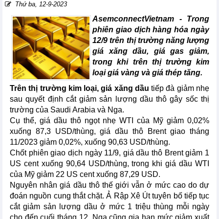
Thứ ba, 12-9-2023
AsemconnectVietnam - Trong
phiên giao dịch hàng hóa ngày
12/9 trên thị trường năng lượng
giá xăng dầu, giá gas giảm,
trong khi trên thị trường kim
loại giá vàng và giá thép tăng.
Trên thị trường kim loại, giá xăng dầu
tiếp đà giảm nhẹ
sau quyết định cắt giảm sản lượng dầu thô gây sốc thị
trường của Saudi Arabia và Nga.
Cụ thể, giá dầu thô ngọt nhẹ WTI của Mỹ giảm 0,02%
xuống 87,3 USD/thùng, giá dầu thô Brent giao tháng
11/2023 giảm 0,02%, xuống 90,63 USD/thùng.
Chốt phiên giao dịch ngày 11/9, giá dầu thô Brent giảm 1
US cent xuống 90,64 USD/thùng, trong khi giá dầu WTI
của Mỹ giảm 22 US cent xuống 87,29 USD.
Nguyên nhân giá dầu thô thế giới vẫn ở mức cao do dự
đoán nguồn cung thắt chặt. Ả Rập Xê Út tuyên bố tiếp tục
cắt giảm sản lượng dầu ở mức 1 triệu thùng mỗi ngày
cho đến cuối tháng 12. Nga cũng gia hạn mức giảm xuất