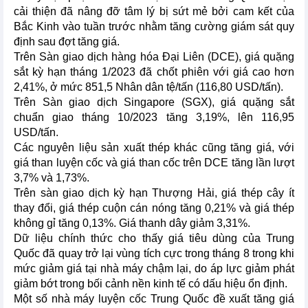
cải thiện đã nâng đỡ tâm lý bị sứt mẻ bởi cam kết của
Bắc Kinh vào tuần trước nhằm tăng cường giám sát quy
định sau đợt tăng giá.
Trên Sàn giao dịch hàng hóa Đại Liên (DCE), giá quặng
sắt kỳ hạn tháng 1/2023 đã chốt phiên với giá cao hơn
2,41%, ở mức 851,5 Nhân dân tệ/tấn (116,80 USD/tấn).
Trên Sàn giao dịch Singapore (SGX), giá quặng sắt
chuẩn giao tháng 10/2023 tăng 3,19%, lên 116,95
USD/tấn.
Các nguyên liệu sản xuất thép khác cũng tăng giá, với
giá than luyện cốc và giá than cốc trên DCE tăng lần lượt
3,7% và 1,73%.
Trên sàn giao dịch kỳ hạn Thượng Hải, giá thép cây ít
thay đổi, giá thép cuộn cán nóng tăng 0,21% và giá thép
không gỉ tăng 0,13%. Giá thanh dây giảm 3,31%.
Dữ liệu chính thức cho thấy giá tiêu dùng của Trung
Quốc đã quay trở lại vùng tích cực trong tháng 8 trong khi
mức giảm giá tại nhà máy chậm lại, do áp lực giảm phát
giảm bớt trong bối cảnh nền kinh tế có dấu hiệu ổn định.
Một số nhà máy luyện cốc Trung Quốc đề xuất tăng giá