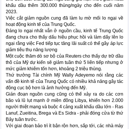
khẩu dầu thêm 300.000 thùng/ngày cho đến cuối năm
2023.
Việc cắt giảm nguồn cung đã làm lu mờ mối lo ngại về
hoạt động kinh tế của Trung Quốc.
Đáng lo ngại nhất vẫn ở nguồn cầu, kinh tế Trung Quốc
đang chưa cho thấy dấu hiệu phục hồi và làm dấy lên lo
ngại rằng việc Fed tiếp tục tăng lãi suất có thể gây áp lực
giảm tiêu thụ năng lượng
Một cuộc thăm dò sơ bộ của Reuters cho thấy dự trữ dầu
thô của Mỹ dự kiến sẽ giảm tuần thứ 5 liên tiếp nhưng ở
mức giảm khiêm tốn hơn, khoảng 2 triệu thùng.
Thứ trưởng Tài chính Mỹ Wally Adeyemo nói rằng các
vấn đề kinh tế của Trung Quốc có nhiều khả năng gây tác
động cục bộ hơn là ảnh hưởng đến Mỹ.
Gián đoạn nguồn cung cũng có thể xảy ra do các cơn
bão và lũ lụt mạnh ở miền đông Libya, khiến hơn 2.000
người thiệt mạng và buộc 4 cảng xuất khẩu dầu lớn - Ras
Lanuf, Zueitina, Brega và Es Sidra - phải đóng cửa từ thứ
Bảy tuần trước.
Với giai đoạn bảo trì ít bận rộn hơn, sắp tới, các nhà máy