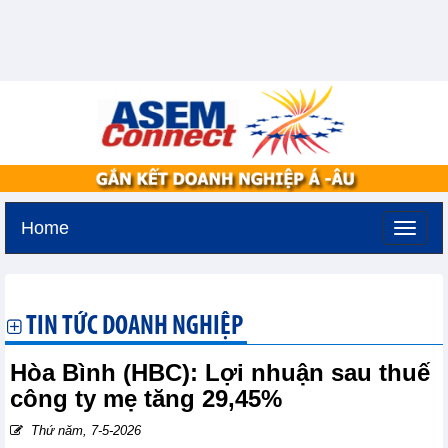
Home
Thứ hai, 10-8-2026 -
0:18
GMT+7
TIN TỨC DOANH NGHIỆP
Hòa Bình (HBC): Lợi nhuận sau thuế
công ty mẹ tăng 29,45%
Thứ năm, 7-5-2026