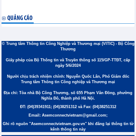
ĐHCĐ Đạt Phương (DPG): Mục tiêu doanh thu trên 8.500 tỷ
đồng, kích hoạt chu kỳ tăng trưởng mới
QUẢNG CÁO
© Trung tâm Thông tin Công Nghiệp và Thương mại (VITIC) - Bộ Công
Thương
Giấy phép của Bộ Thông tin và Truyền thông số 115/GP-TTĐT, cấp
ngày 5/6/2024
Người chịu trách nhiệm chính: Nguyễn Quốc Lân, Phó Giám đốc
Trung tâm Thông tin Công nghiệp và Thương mại
Địa chỉ: Tòa nhà Bộ Công Thương, số 655 Phạm Văn Đồng, phường
Nghĩa Đô, thành phố Hà Nội.
ĐT: (04)39341911; (04)38251312 và Fax: (04)38251312
Email: Asemconnectvietnam@gmail.com;
Ghi rõ nguồn "Asemconnectvietnam.gov.vn" khi đăng lại thông tin từ
kênh thông tin này