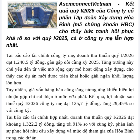
AsemconnectVietnam -
Kết
quả quý I/2026 của Công ty cổ
phần Tập đoàn Xây dựng Hòa
Bình (mã chứng khoán HBC)
cho thấy bức tranh hồi phục
khá rõ so với quý I/2025, cả ở công ty mẹ lẫn hợp
nhất.
Tại báo cáo tài chính công ty mẹ, doanh thu thuần quý I/2026
đạt 1.240,5 tỷ đồng, gần gấp đôi cùng kỳ 2025. Tăng trưởng này
chủ yếu đến từ việc mở rộng quy mô hoạt động xây dựng, cho
thấy các dự án mới được triển khai hoặc giải ngân khối lượng
lớn hơn.
Tuy nhiên, giá vốn hàng bán cũng tăng tương ứng khiến biên lợi
nhuận gộp chỉ cải thiện ở mức vừa phải. Kết quả, lợi nhuận sau
thuế quý I/2026 công ty mẹ đạt 125,7 tỷ đồng, tăng 29,45% so
với cùng kỳ.
Tại báo cáo tài chính hợp nhất, doanh thu thuần quý I/2026 đạt
khoảng 1.322,2 tỷ đồng, tăng tới 91% so với cùng kỳ, phản ánh
sự phục hồi nhu cầu xây dựng và mức độ tham gia của Hòa Bình
trong các dự án.