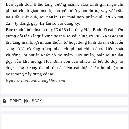
Bên cạnh doanh thu tăng trưởng mạnh, Hòa Bình ghi nhận chi
phí tài chính giảm mạnh, chủ yếu nhờ giảm dư nợ vay và/hoặc
lãi suất. Kết quả, lợi nhuận sau thuế hợp nhất quý I/2026 đạt
22,7 tỷ đồng, gấp 4,2 lần so với cùng kỳ.
Bức tranh kinh doanh quý I/2026 cho thấy Hòa Bình đã cải thiện
tương đối tốt kết quả kinh doanh so với cùng kỳ 2025 khi doanh
thu tăng mạnh, lợi nhuận thuần từ hoạt động kinh doanh chuyển
sang có lãi rõ ràng ở hợp nhất, chi phí tài chính được kiểm soát
và dòng lợi nhuận khác hỗ trợ thêm. Tuy nhiên, biên lợi nhuận
gộp vẫn khá mỏng, Hòa Bình còn cần nhiều nỗ lực để duy trì
được tăng trưởng doanh thu đi kèm cải thiện biên lợi nhuận từ
hoạt động xây dựng cốt lõi.
Nguồn: Tinnhanhchungkhoan.vn
PRINT
BACK
Các tin khác...