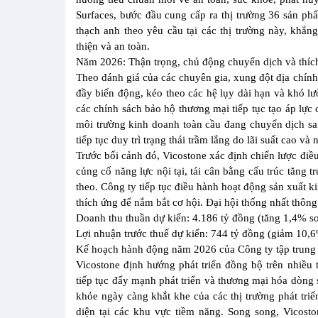
Surfaces, bước đầu cung cấp ra thị trường 36 sản phẩ
thạch anh theo yêu cầu tại các thị trường này, khẳn
thiện và an toàn.
Năm 2026: Thận trọng, chủ động chuyển dịch và thíc
Theo đánh giá của các chuyên gia, xung đột địa chính 
đầy biến động, kéo theo các hệ lụy dài hạn và khó lư
các chính sách bảo hộ thương mại tiếp tục tạo áp lực
môi trường kinh doanh toàn cầu đang chuyển dịch san
tiếp tục duy trì trạng thái trầm lắng do lãi suất cao và
Trước bối cảnh đó, Vicostone xác định chiến lược điề
củng cố năng lực nội tại, tái cân bằng cấu trúc tăng 
theo. Công ty tiếp tục điều hành hoạt động sản xuất k
thích ứng để nắm bắt cơ hội. Đại hội thống nhất thôn
Doanh thu thuần dự kiến: 4.186 tỷ đồng (tăng 1,4% s
Lợi nhuận trước thuế dự kiến: 744 tỷ đồng (giảm 10,
Kế hoạch hành động năm 2026 của Công ty tập trung 
Vicostone định hướng phát triển đồng bộ trên nhiều
tiếp tục đẩy mạnh phát triển và thương mại hóa dòng 
khỏe ngày càng khắt khe của các thị trường phát triể
diện tại các khu vực tiềm năng. Song song, Vicost