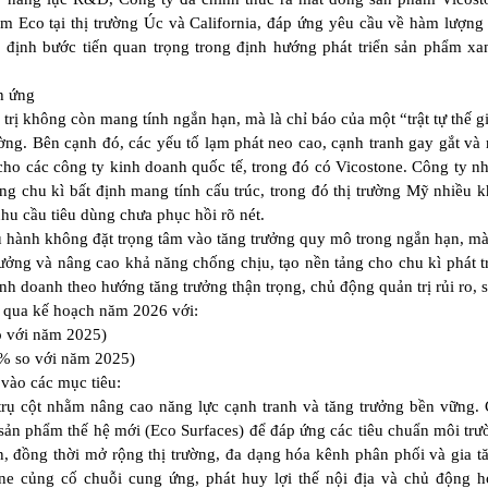
m Eco tại thị trường Úc và California, đáp ứng yêu cầu về hàm lượng 
g định bước tiến quan trọng trong định hướng phát triển sản phẩm xa
h ứng
trị không còn mang tính ngắn hạn, mà là chỉ báo của một “trật tự thế g
ờng. Bên cạnh đó, các yếu tố lạm phát neo cao, cạnh tranh gay gắt và r
 cho các công ty kinh doanh quốc tế, trong đó có Vicostone. Công ty n
g chu kì bất định mang tính cấu trúc, trong đó thị trường Mỹ nhiều 
 nhu cầu tiêu dùng chưa phục hồi rõ nét.
u hành không đặt trọng tâm vào tăng trưởng quy mô trong ngắn hạn, mà
trưởng và nâng cao khả năng chống chịu, tạo nền tảng cho chu kì phát tr
inh doanh theo hướng tăng trưởng thận trọng, chủ động quản trị rủi ro, 
g qua kế hoạch năm 2026 với:
o với năm 2025)
6% so với năm 2025)
vào các mục tiêu:
 trụ cột nhằm nâng cao năng lực cạnh tranh và tăng trưởng bền vững.
sản phẩm thế hệ mới (Eco Surfaces) để đáp ứng các tiêu chuẩn môi trư
n, đồng thời mở rộng thị trường, đa dạng hóa kênh phân phối và gia t
one củng cố chuỗi cung ứng, phát huy lợi thế nội địa và chủ động