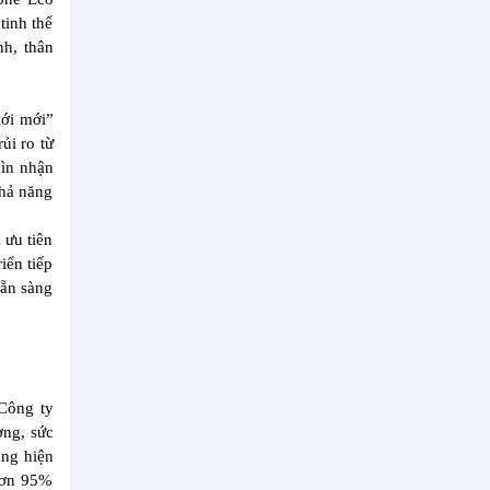
tinh thể
nh, thân
iới mới”
ủi ro từ
hìn nhận
khả năng
 ưu tiên
iển tiếp
sẵn sàng
 Công ty
ờng, sức
ăng hiện
 hơn 95%