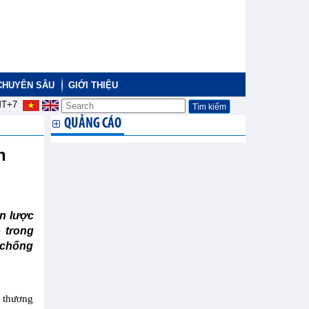
CHUYÊN SÂU
GIỚI THIỆU
T+7
QUẢNG CÁO
h
n lược
 trong
g chống
ộ thương