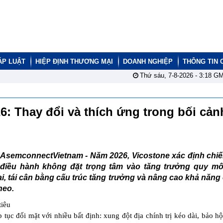
ÁP LUẬT
HIỆP ĐỊNH THƯƠNG MẠI
DOANH NGHIỆP
THÔNG TIN 
Thứ sáu, 7-8-2026 -
3:18
GM
 Thay đổi và thích ứng trong bối cản
AsemconnectVietnam -
Năm 2026, Vicostone xác định chiế
điều hành không đặt trọng tâm vào tăng trưởng quy mô
ại, tái cân bằng cấu trúc tăng trưởng và nâng cao khả năn
heo.
tiêu
p tục đối mặt với nhiều bất định: xung đột địa chính trị kéo dài, bảo h