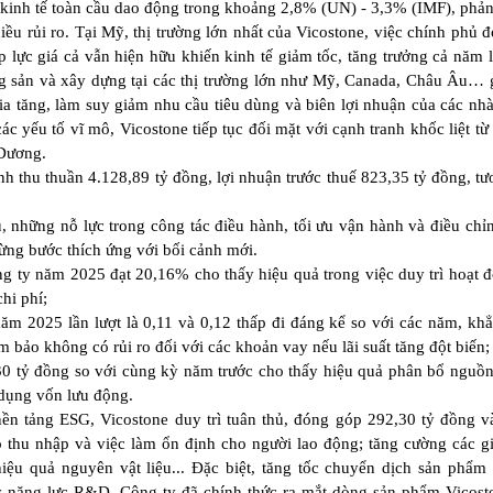
ởng kinh tế toàn cầu dao động trong khoảng 2,8% (UN) - 3,3% (IMF), phả
ều rủi ro. Tại Mỹ, thị trường lớn nhất của Vicostone, việc chính phủ 
áp lực giá cả vẫn hiện hữu khiến kinh tế giảm tốc, tăng trưởng cả năm 
g sản và xây dựng tại các thị trường lớn như Mỹ, Canada, Châu Âu…
gia tăng, làm suy giảm nhu cầu tiêu dùng và biên lợi nhuận của các nhà
ác yếu tố vĩ mô, Vicostone tiếp tục đối mặt với cạnh tranh khốc liệt từ
 Dương.
h thu thuần 4.128,89 tỷ đồng, lợi nhuận trước thuế 823,35 tỷ đồng, t
 những nỗ lực trong công tác điều hành, tối ưu vận hành và điều chỉ
 từng bước thích ứng với bối cảnh mới.
ng ty năm 2025 đạt 20,16% cho thấy hiệu quả trong việc duy trì hoạt 
chi phí;
ăm 2025 lần lượt là 0,11 và 0,12 thấp đi đáng kể so với các năm, kh
m bảo không có rủi ro đối với các khoản vay nếu lãi suất tăng đột biến;
0 tỷ đồng so với cùng kỳ năm trước cho thấy hiệu quả phân bổ nguồn 
 dụng vốn lưu động.
nền tảng ESG, Vicostone duy trì tuân thủ, đóng góp 292,30 tỷ đồng 
thu nhập và việc làm ổn định cho người lao động; tăng cường các g
hiệu quả nguyên vật liệu... Đặc biệt, tăng tốc chuyển dịch sản phẩm
uy năng lực R&D, Công ty đã chính thức ra mắt dòng sản phẩm Vicos