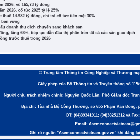
m 2026, về 165,73 tỷ đồng
m 2026, cổ tức 2025 tỷ lệ 25%
thuế 14.982 tỷ đồng, chi trả cổ tức tiền mặt 30%
à bền vững
 cấu doanh thu dịch chuyển sang khách sạn
ng, tăng 68%, tiếp tục dẫn đầu thị phần trên tất cả các sàn giao dịch
ồng trước thuế trong 2026
© Trung tâm Thông tin Công Nghiệp và Thương mại
Giấy phép của Bộ Thông tin và Truyền thông số 115
Người chịu trách nhiệm chính: Nguyễn Quốc Lân, Phó Giám đốc Tru
Địa chỉ: Tòa nhà Bộ Công Thương, số 655 Phạm Văn Đồng, 
ĐT: (04)39341911; (04)38251312 và Fax:
Email: Asemconnectvietnam@gm
Ghi rõ nguồn "Asemconnectvietnam.gov.vn" khi đăng lại 