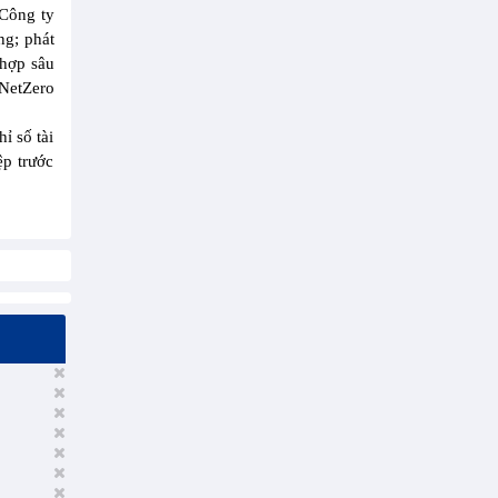
 Công ty
ng; phát
 hợp sâu
 NetZero
ỉ số tài
p trước