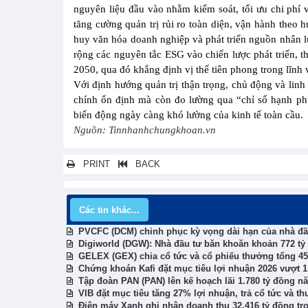
nguyên liệu đầu vào nhằm kiểm soát, tối ưu chi phí 
tăng cường quản trị rủi ro toàn diện, vận hành theo
huy văn hóa doanh nghiệp và phát triển nguồn nhân lự
rộng các nguyên tắc ESG vào chiến lược phát triển, t
2050, qua đó khẳng định vị thế tiên phong trong lĩnh vự
Với định hướng quản trị thận trọng, chủ động và linh 
chính ổn định mà còn đo lường qua “chỉ số hạnh p
biến động ngày càng khó lường của kinh tế toàn cầu.
Nguồn: Tinnhanhchungkhoan.vn
PRINT
BACK
Các tin khác...
PVCFC (DCM) chinh phục kỳ vọng dài hạn của nhà đầu
Digiworld (DGW): Nhà đầu tư băn khoăn khoản 772 t
GELEX (GEX) chia cổ tức và cổ phiếu thưởng tổng 45
Chứng khoán Kafi đặt mục tiêu lợi nhuận 2026 vượt 1.
Tập đoàn PAN (PAN) lên kế hoạch lãi 1.780 tỷ đồng n
VIB đặt mục tiêu tăng 27% lợi nhuận, trả cổ tức và 
Điện máy Xanh ghi nhận doanh thu 32.416 tỷ đồng tr