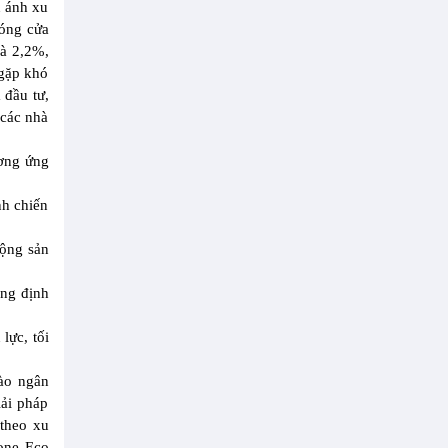
n ánh xu
đóng cửa
là 2,2%,
 gặp khó
 đầu tư,
 các nhà
ương ứng
nh chiến
động sản
ẳng định
lực, tối
vào ngân
iải pháp
 theo xu
tone Eco