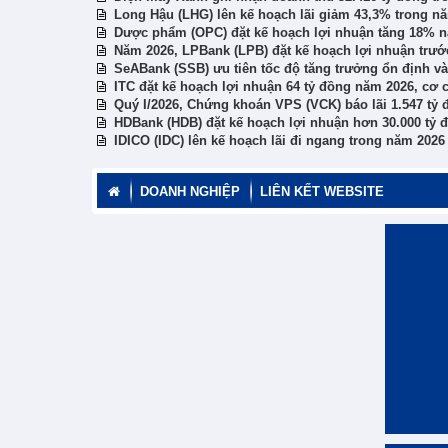
Long Hậu (LHG) lên kế hoạch lãi giảm 43,3% trong nă
Dược phẩm (OPC) đặt kế hoạch lợi nhuận tăng 18% nă
Năm 2026, LPBank (LPB) đặt kế hoạch lợi nhuận trước 
SeABank (SSB) ưu tiên tốc độ tăng trưởng ổn định v
ITC đặt kế hoạch lợi nhuận 64 tỷ đồng năm 2026, cơ
Quý I/2026, Chứng khoán VPS (VCK) báo lãi 1.547 tỷ đồ
HDBank (HDB) đặt kế hoạch lợi nhuận hơn 30.000 tỷ đ
IDICO (IDC) lên kế hoạch lãi đi ngang trong năm 2026
DOANH NGHIỆP
LIÊN KẾT WEBSITE