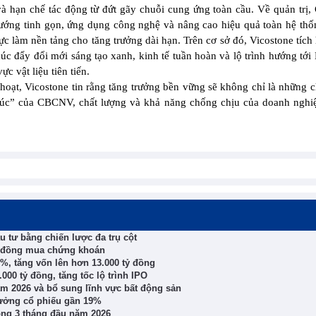
và hạn chế tác động từ đứt gãy chuỗi cung ứng toàn cầu. Về quản trị,
 hướng tinh gọn, ứng dụng công nghệ và nâng cao hiệu quả toàn hệ thố
c làm nền tảng cho tăng trưởng dài hạn. Trên cơ sở đó, Vicostone tích
húc đẩy đổi mới sáng tạo xanh, kinh tế tuần hoàn và lộ trình hướng tới
c vật liệu tiên tiến.
hoạt, Vicostone tin rằng tăng trưởng bền vững sẽ không chỉ là những ch
húc” của CBCNV, chất lượng và khả năng chống chịu của doanh nghiệ
 tư bằng chiến lược đa trụ cột
ỷ đồng mua chứng khoán
%, tăng vốn lên hơn 13.000 tỷ đồng
000 tỷ đồng, tăng tốc lộ trình IPO
ăm 2026 và bổ sung lĩnh vực bất động sản
thưởng cổ phiếu gần 19%
ong 3 tháng đầu năm 2026