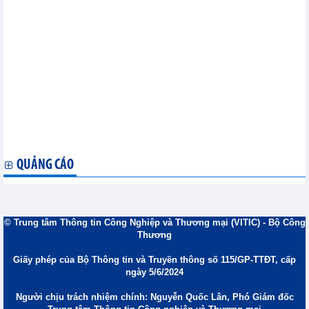
Dược phẩm (OPC) đặt kế hoạch lợi nhuận tăng 18% năm 2026,
cổ tức 2025 tỷ lệ 25%
Năm 2026, LPBank (LPB) đặt kế hoạch lợi nhuận trước thuế
14.982 tỷ đồng, chi trả cổ tức tiền mặt 30%
SeABank (SSB) ưu tiên tốc độ tăng trưởng ổn định và bền vững
ITC đặt kế hoạch lợi nhuận 64 tỷ đồng năm 2026, cơ cấu doanh
thu dịch chuyển sang khách sạn
Quý I/2026, Chứng khoán VPS (VCK) báo lãi 1.547 tỷ đồng, tăng
68%, tiếp tục dẫn đầu thị phần trên tất cả các sàn giao dịch
HDBank (HDB) đặt kế hoạch lợi nhuận hơn 30.000 tỷ đồng trước
thuế trong 2026
IDICO (IDC) lên kế hoạch lãi đi ngang trong năm 2026
QUẢNG CÁO
© Trung tâm Thông tin Công Nghiệp và Thương mại (VITIC) - Bộ Công
Thương
Giấy phép của Bộ Thông tin và Truyền thông số 115/GP-TTĐT, cấp
ngày 5/6/2024
Người chịu trách nhiệm chính: Nguyễn Quốc Lân, Phó Giám đốc