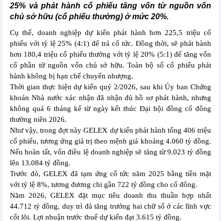
25% và phát hành cổ phiếu tăng vốn từ nguồn vốn
chủ sở hữu (cổ phiếu thưởng) ở mức 20%.
Cụ thể, doanh nghiệp dự kiến phát hành hơn 225,5 triệu cổ
phiếu với tỷ lệ 25% (4:1) để trả cổ tức. Đồng thời, sẽ phát hành
hơn 180,4 triệu cổ phiếu thưởng với tỷ lệ 20% (5:1) để tăng vốn
cổ phần từ nguồn vốn chủ sở hữu. Toàn bộ số cổ phiếu phát
hành không bị hạn chế chuyển nhượng.
Thời gian thực hiện dự kiến quý 2/2026, sau khi Ủy ban Chứng
khoán Nhà nước xác nhận đã nhận đủ hồ sơ phát hành, nhưng
không quá 6 tháng kể từ ngày kết thúc Đại hội đồng cổ đông
thường niên 2026.
Như vậy, trong đợt này GELEX dự kiến phát hành tổng 406 triệu
cổ phiếu, tương ứng giá trị theo mệnh giá khoảng 4.060 tỷ đồng.
Nếu hoàn tất, vốn điều lệ doanh nghiệp sẽ tăng từ 9.023 tỷ đồng
lên 13.084 tỷ đồng.
Trước đó, GELEX đã tạm ứng cổ tức năm 2025 bằng tiền mặt
với tỷ lệ 8%, tương đương chi gần 722 tỷ đồng cho cổ đông.
Năm 2026, GELEX đặt mục tiêu doanh thu thuần hợp nhất
44.712 tỷ đồng, duy trì đà tăng trưởng hai chữ số ở các lĩnh vực
cốt lõi. Lợi nhuận trước thuế dự kiến đạt 3.615 tỷ đồng.