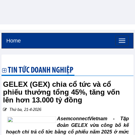
Home
Thứ bảy, 8-8-2026 -
19:47
GMT+7
TIN TỨC DOANH NGHIỆP
GELEX (GEX) chia cổ tức và cổ
phiếu thưởng tổng 45%, tăng vốn
lên hơn 13.000 tỷ đồng
Thứ ba, 21-4-2026
AsemconnectVietnam -
Tập
đoàn GELEX vừa công bố kế
hoạch chi trả cổ tức bằng cổ phiếu năm 2025 ở mức