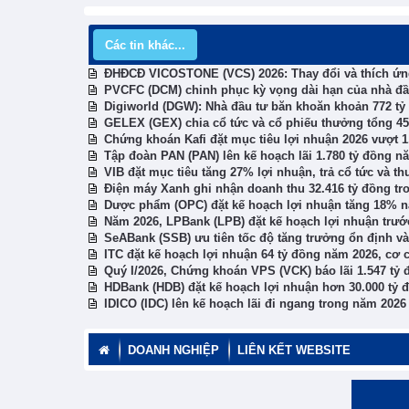
Các tin khác...
ĐHĐCĐ VICOSTONE (VCS) 2026: Thay đổi và thích ứng
PVCFC (DCM) chinh phục kỳ vọng dài hạn của nhà đầu
Digiworld (DGW): Nhà đầu tư băn khoăn khoản 772 t
GELEX (GEX) chia cổ tức và cổ phiếu thưởng tổng 45
Chứng khoán Kafi đặt mục tiêu lợi nhuận 2026 vượt 1.
Tập đoàn PAN (PAN) lên kế hoạch lãi 1.780 tỷ đồng n
VIB đặt mục tiêu tăng 27% lợi nhuận, trả cổ tức và 
Điện máy Xanh ghi nhận doanh thu 32.416 tỷ đồng tr
Dược phẩm (OPC) đặt kế hoạch lợi nhuận tăng 18% nă
Năm 2026, LPBank (LPB) đặt kế hoạch lợi nhuận trước 
SeABank (SSB) ưu tiên tốc độ tăng trưởng ổn định v
ITC đặt kế hoạch lợi nhuận 64 tỷ đồng năm 2026, cơ
Quý I/2026, Chứng khoán VPS (VCK) báo lãi 1.547 tỷ đồ
HDBank (HDB) đặt kế hoạch lợi nhuận hơn 30.000 tỷ đ
IDICO (IDC) lên kế hoạch lãi đi ngang trong năm 2026
DOANH NGHIỆP
LIÊN KẾT WEBSITE