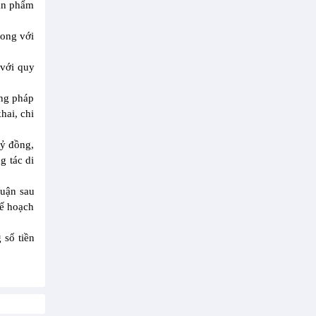
sản phẩm
Long với
 với quy
ờng pháp
hai, chi
tỷ đồng,
g tác di
huận sau
kế hoạch
 số tiền