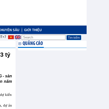
CHUYÊN SÂU
GIỚI THIỆU
T+7
QUẢNG CÁO
3 tỷ
 - sàn
ên năm
 dự kiến
a, dự án