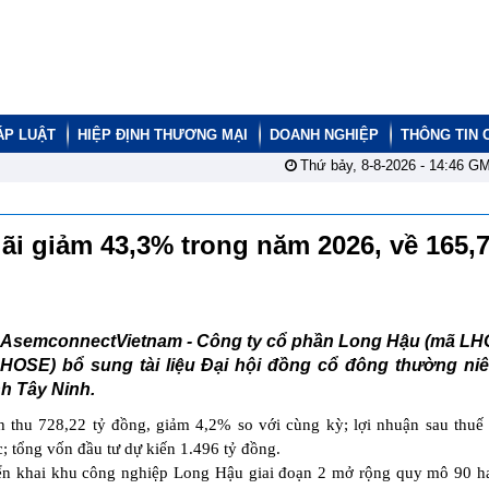
ÁP LUẬT
HIỆP ĐỊNH THƯƠNG MẠI
DOANH NGHIỆP
THÔNG TIN 
Thứ bảy, 8-8-2026 -
14:46
GM
ãi giảm 43,3% trong năm 2026, về 165,7
AsemconnectVietnam -
Công ty cổ phần Long Hậu (mã LHG
HOSE) bổ sung tài liệu Đại hội đồng cổ đông thường ni
nh Tây Ninh.
thu 728,22 tỷ đồng, giảm 4,2% so với cùng kỳ; lợi nhuận sau thuế
; tổng vốn đầu tư dự kiến 1.496 tỷ đồng.
iển khai khu công nghiệp Long Hậu giai đoạn 2 mở rộng quy mô 90 h