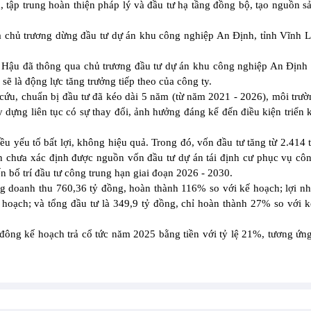
tập trung hoàn thiện pháp lý và đầu tư hạ tầng đồng bộ, tạo nguồn 
a chủ trương dừng đầu tư dự án khu công nghiệp An Định, tỉnh Vĩnh 
 Hậu đã thông qua chủ trương đầu tư dự án khu công nghiệp An Định
ẽ là động lực tăng trưởng tiếp theo của công ty.
 cứu, chuẩn bị đầu tư đã kéo dài 5 năm (từ năm 2021 - 2026), môi trư
y dựng liên tục có sự thay đổi, ảnh hưởng đáng kể đến điều kiện triển k
iều yếu tố bất lợi, không hiệu quả. Trong đó, vốn đầu tư tăng từ 2.414 
ẫn chưa xác định được nguồn vốn đầu tư dự án tái định cư phục vụ côn
n bố trí đầu tư công trung hạn giai đoạn 2026 - 2030.
g doanh thu 760,36 tỷ đồng, hoàn thành 116% so với kế hoạch; lợi n
 hoạch; và tổng đầu tư là 349,9 tỷ đồng, chỉ hoàn thành 27% so với 
đông kế hoạch trả cổ tức năm 2025 bằng tiền với tỷ lệ 21%, tương ứng