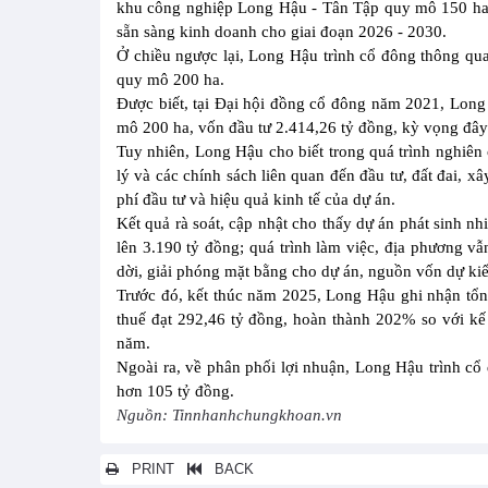
khu công nghiệp Long Hậu - Tân Tập quy mô 150 ha, 
sẵn sàng kinh doanh cho giai đoạn 2026 - 2030.
Ở chiều ngược lại, Long Hậu trình cổ đông thông qu
quy mô 200 ha.
Được biết, tại Đại hội đồng cổ đông năm 2021, Long
mô 200 ha, vốn đầu tư 2.414,26 tỷ đồng, kỳ vọng đây s
Tuy nhiên, Long Hậu cho biết trong quá trình nghiên
lý và các chính sách liên quan đến đầu tư, đất đai, xâ
phí đầu tư và hiệu quả kinh tế của dự án.
Kết quả rà soát, cập nhật cho thấy dự án phát sinh nh
lên 3.190 tỷ đồng; quá trình làm việc, địa phương v
dời, giải phóng mặt bằng cho dự án, nguồn vốn dự kiế
Trước đó, kết thúc năm 2025, Long Hậu ghi nhận tổn
thuế đạt 292,46 tỷ đồng, hoàn thành 202% so với kế
năm.
Ngoài ra, về phân phối lợi nhuận, Long Hậu trình cổ 
hơn 105 tỷ đồng.
Nguồn: Tinnhanhchungkhoan.vn
PRINT
BACK