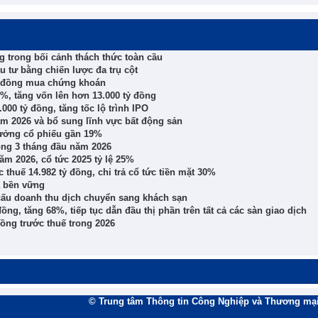
 trong bối cảnh thách thức toàn cầu
 tư bằng chiến lược đa trụ cột
ỷ đồng mua chứng khoán
%, tăng vốn lên hơn 13.000 tỷ đồng
000 tỷ đồng, tăng tốc lộ trình IPO
ăm 2026 và bổ sung lĩnh vực bất động sản
thưởng cổ phiếu gần 19%
ong 3 tháng đầu năm 2026
m 2026, cổ tức 2025 tỷ lệ 25%
thuế 14.982 tỷ đồng, chi trả cổ tức tiền mặt 30%
à bền vững
 cấu doanh thu dịch chuyển sang khách sạn
ng, tăng 68%, tiếp tục dẫn đầu thị phần trên tất cả các sàn giao dịch
ồng trước thuế trong 2026
© Trung tâm Thông tin Công Nghiệp và Thương mại