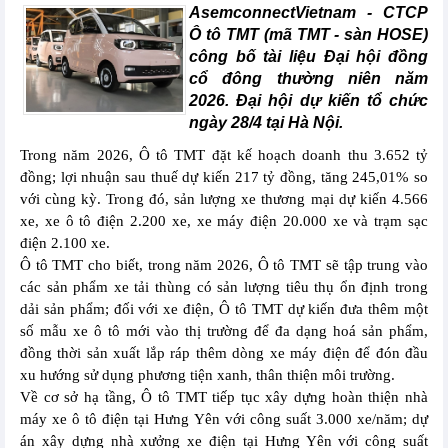
AsemconnectVietnam -
CTCP
Ô tô TMT (mã TMT - sàn HOSE)
công bố tài liệu Đại hội đồng
cổ đông thường niên năm
2026. Đại hội dự kiến tổ chức
ngày 28/4 tại Hà Nội.
Trong năm 2026, Ô tô TMT đặt kế hoạch doanh thu 3.652 tỷ
đồng; lợi nhuận sau thuế dự kiến 217 tỷ đồng, tăng 245,01% so
với cùng kỳ. Trong đó, sản lượng xe thương mại dự kiến 4.566
xe, xe ô tô điện 2.200 xe, xe máy điện 20.000 xe và trạm sạc
điện 2.100 xe.
Ô tô TMT cho biết, trong năm 2026, Ô tô TMT sẽ tập trung vào
các sản phẩm xe tải thùng có sản lượng tiêu thụ ổn định trong
dải sản phẩm; đối với xe điện, Ô tô TMT dự kiến đưa thêm một
số mẫu xe ô tô mới vào thị trường để đa dạng hoá sản phẩm,
đồng thời sản xuất lắp ráp thêm dòng xe máy điện để đón đầu
xu hướng sử dụng phương tiện xanh, thân thiện môi trường.
Về cơ sở hạ tầng, Ô tô TMT tiếp tục xây dựng hoàn thiện nhà
máy xe ô tô điện tại Hưng Yên với công suất 3.000 xe/năm; dự
án xây dựng nhà xưởng xe điện tại Hưng Yên với công suất