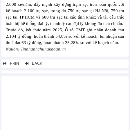
2.000 xe/năm; đẩy mạnh xây dựng trạm sạc trên toàn quốc với
kế hoạch 2.100 trụ sạc, trong đó 750 trụ sạc tại Hà Nội, 750 trụ
sạc tại TP.HCM và 600 trụ sạc tại các tỉnh khác; và tái cấu trúc
toàn bộ hệ thống đại lý, thanh lý các đại lý không đủ tiêu chuẩn.
Trước đó, kết thúc năm 2025, Ô tô TMT ghi nhận doanh thu
2.104 tỷ đồng, hoàn thành 54,8% so với kế hoạch; lợi nhuận sau
thuế đạt 63 tỷ đồng, hoàn thành 23,28% so với kế hoạch năm.
Nguồn: Tinnhanhchungkhoan.vn
PRINT
BACK
Các tin khác...
HDBank (HDB) đặt kế hoạch lợi nhuận hơn 30.000 tỷ đồng trước
thuế trong 2026
IDICO (IDC) lên kế hoạch lãi đi ngang trong năm 2026
VietBank (VBB) đặt mục tiêu lãi trước thuế tăng 37%, tiếp tục kế
hoạch niêm yết sàn HOSE
Nam Long (NLG) đặt mục tiêu doanh thu hợp nhất năm 2026 đạt
7.630 tỷ đồng, tăng trưởng 35%
Masan (MSN) lên kế hoạch lãi lên tới 7.900 tỷ đồng trong năm