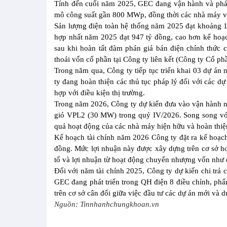
Tính đến cuối năm 2025, GEC đang vận hành và phát 
mô công suất gần 800 MWp, đồng thời các nhà máy và 
Sản lượng điện toàn hệ thống năm 2025 đạt khoảng 1
hợp nhất năm 2025 đạt 947 tỷ đồng, cao hơn kế hoạc
sau khi hoàn tất đàm phán giá bán điện chính thức
thoái vốn cổ phần tại Công ty liên kết (Công ty Cổ p
Trong năm qua, Công ty tiếp tục triển khai 03 dự á
ty đang hoàn thiện các thủ tục pháp lý đối với các dự
hợp với điều kiện thị trường.
Trong năm 2026, Công ty dự kiến đưa vào vận hành n
gió VPL2 (30 MW) trong quý IV/2026. Song song với 
quả hoạt động của các nhà máy hiện hữu và hoàn thiện
Kế hoạch tài chính năm 2026 Công ty đặt ra kế hoạch
đồng. Mức lợi nhuận này được xây dựng trên cơ sở ho
tố và lợi nhuận từ hoạt động chuyển nhượng vốn như 
Đối với năm tài chính 2025, Công ty dự kiến chi trả 
GEC đang phát triển trong QH điện 8 điều chỉnh, ph
trên cơ sở cân đối giữa việc đầu tư các dự án mới và du
Nguồn: Tinnhanhchungkhoan.vn