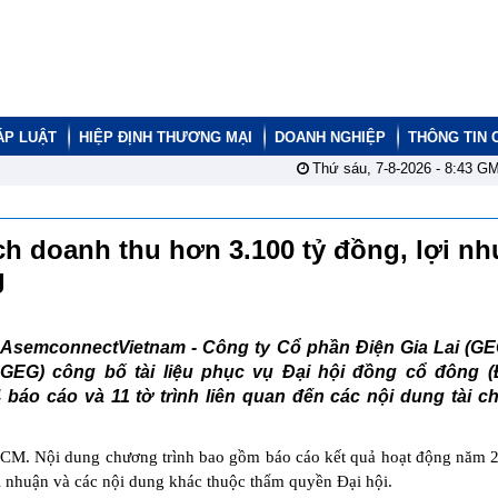
ÁP LUẬT
HIỆP ĐỊNH THƯƠNG MẠI
DOANH NGHIỆP
THÔNG TIN 
Thứ sáu, 7-8-2026 -
8:43
GM
ch doanh thu hơn 3.100 tỷ đồng, lợi n
g
AsemconnectVietnam -
Công ty Cổ phần Điện Gia Lai (GE
GEG) công bố tài liệu phục vụ Đại hội đồng cổ đông 
báo cáo và 11 tờ trình liên quan đến các nội dung tài c
.HCM. Nội dung chương trình bao gồm báo cáo kết quả hoạt động năm 
 nhuận và các nội dung khác thuộc thẩm quyền Đại hội.