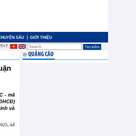
CHUYÊN SÂU
GIỚI THIỆU
T+7
QUẢNG CÁO
huận
C - mã
(ĐHCĐ)
hính và
2025, kế