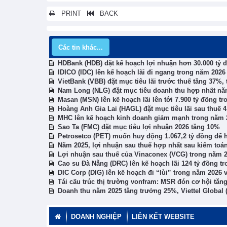
PRINT
BACK
Các tin khác...
HDBank (HDB) đặt kế hoạch lợi nhuận hơn 30.000 tỷ đ
IDICO (IDC) lên kế hoạch lãi đi ngang trong năm 2026
VietBank (VBB) đặt mục tiêu lãi trước thuế tăng 37%,
Nam Long (NLG) đặt mục tiêu doanh thu hợp nhất năm
Masan (MSN) lên kế hoạch lãi lên tới 7.900 tỷ đồng 
Hoàng Anh Gia Lai (HAGL) đặt mục tiêu lãi sau thuế 4.
MHC lên kế hoạch kinh doanh giảm mạnh trong năm 
Sao Ta (FMC) đặt mục tiêu lợi nhuận 2026 tăng 10%
Petrosetco (PET) muốn huy động 1.067,2 tỷ đồng để h
Năm 2025, lợi nhuận sau thuế hợp nhất sau kiểm toán
Lợi nhuận sau thuế của Vinaconex (VCG) trong năm 2
Cao su Đà Nẵng (DRC) lên kế hoạch lãi 124 tỷ đồng t
DIC Corp (DIG) lên kế hoạch đi “lùi” trong năm 2026 v
Tái cấu trúc thị trường vonfram: MSR đón cơ hội tă
Doanh thu năm 2025 tăng trưởng 25%, Viettel Global 
DOANH NGHIỆP
LIÊN KẾT WEBSITE