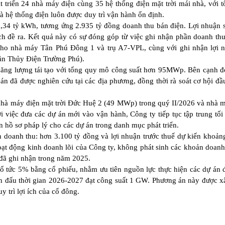
triển 24 nhà máy điện cùng 35 hệ thống điện mặt trời mái nhà, với 
hệ thống điện luôn được duy trì vận hành ổn định.
,34 tỷ kWh, tương ứng 2.935 tỷ đồng doanh thu bán điện. Lợi nhuận 
h đề ra. Kết quả này có sự đóng góp từ việc ghi nhận phần doanh thu
 cho nhà máy Tân Phú Đông 1 và trụ A7-VPL, cùng với ghi nhận lợi 
hần Thủy Điện Trường Phú).
n năng lượng tái tạo với tổng quy mô công suất hơn 95MWp. Bên cạnh 
 án đã được nghiên cứu tại các địa phương, đồng thời rà soát cơ hội đầ
hà máy điện mặt trời Đức Huệ 2 (49 MWp) trong quý II/2026 và nhà 
việc đưa các dự án mới vào vận hành, Công ty tiếp tục tập trung tối
 hồ sơ pháp lý cho các dự án trong danh mục phát triển.
 doanh thu: hơn 3.100 tỷ đồng và lợi nhuận trước thuế dự kiến khoản
ạt động kinh doanh lõi của Công ty, không phát sinh các khoản doanh
đã ghi nhận trong năm 2025.
cổ tức 5% bằng cổ phiếu, nhằm ưu tiên nguồn lực thực hiện các dự án 
ấn đấu thời gian 2026-2027 đạt công suất 1 GW. Phương án này được 
y trì lợi ích của cổ đông.