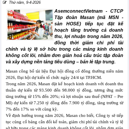
Thứ năm, 9-4-2026
AsemconnectVietnam -
CTCP
Tập đoàn Masan (mã MSN -
sàn HOSE) tiếp tục đặt kế
hoạch tăng trưởng cả doanh
thu, lợi nhuận trong năm 2026,
đồng thời giảm chi phí tài
chính và tỷ lệ sở hữu trong các mảng kinh doanh
không cốt lõi, nhằm đơn giản hoá cấu trúc tập đoàn
và xây dựng nền tảng tiêu dùng – bán lẻ tập trung.
Masan công bố tài liệu Đại hội đồng cổ đông thường niên năm
2026, Đại hội dự kiến tổ chức ngày 24/4 tại TP.HCM.
Trong năm 2026, Masan đặt kế hoạch kinh doanh với doanh thu
thuần dự kiến từ 93.500 đến 98.000 tỷ đồng, tương ứng mức
tăng trưởng từ 15% đến 20%; và lợi nhuận sau thuế (NPAT – Pre
MI) dự kiến từ 7.250 tỷ đồng đến 7.900 tỷ đồng, tăng trưởng từ
7% đến 17% so với cùng kỳ.
Về định hướng trong năm 2026, Masan cho biết, Công ty sẽ tiếp
tục củng cố bảng cân đối kế toán, giảm chi phí tài chính và tỷ lệ
sở hữu trong các mảng kinh doanh không cốt lõi, nhằm đơn giản