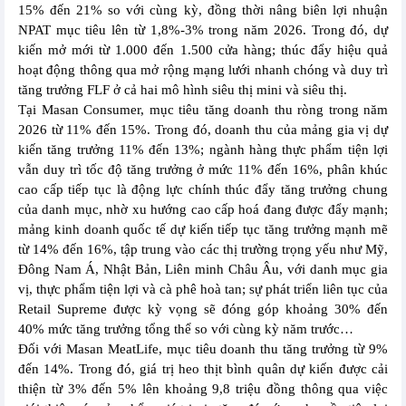
15% đến 21% so với cùng kỳ, đồng thời nâng biên lợi nhuận
NPAT mục tiêu lên từ 1,8%-3% trong năm 2026. Trong đó, dự
kiến mở mới từ 1.000 đến 1.500 cửa hàng; thúc đẩy hiệu quả
hoạt động thông qua mở rộng mạng lưới nhanh chóng và duy trì
tăng trưởng FLF ở cả hai mô hình siêu thị mini và siêu thị.
Tại Masan Consumer, mục tiêu tăng doanh thu ròng trong năm
2026 từ 11% đến 15%. Trong đó, doanh thu của mảng gia vị dự
kiến tăng trưởng 11% đến 13%; ngành hàng thực phẩm tiện lợi
vẫn duy trì tốc độ tăng trưởng ở mức 11% đến 16%, phân khúc
cao cấp tiếp tục là động lực chính thúc đẩy tăng trưởng chung
của danh mục, nhờ xu hướng cao cấp hoá đang được đẩy mạnh;
mảng kinh doanh quốc tế dự kiến tiếp tục tăng trưởng mạnh mẽ
từ 14% đến 16%, tập trung vào các thị trường trọng yếu như Mỹ,
Đông Nam Á, Nhật Bản, Liên minh Châu Âu, với danh mục gia
vị, thực phẩm tiện lợi và cà phê hoà tan; sự phát triển liên tục của
Retail Supreme được kỳ vọng sẽ đóng góp khoảng 30% đến
40% mức tăng trưởng tổng thể so với cùng kỳ năm trước…
Đối với Masan MeatLife, mục tiêu doanh thu tăng trưởng từ 9%
đến 14%. Trong đó, giá trị heo thịt bình quân dự kiến được cải
thiện từ 3% đến 5% lên khoảng 9,8 triệu đồng thông qua việc