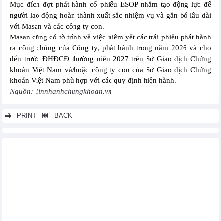
Mục đích đợt phát hành cổ phiếu ESOP nhằm tạo động lực để
người lao động hoàn thành xuất sắc nhiệm vụ và gắn bó lâu dài
với Masan và các công ty con.
Masan cũng có tờ trình về việc niêm yết các trái phiếu phát hành
ra công chúng của Công ty, phát hành trong năm 2026 và cho
đến trước ĐHĐCĐ thường niên 2027 trên Sở Giao dịch Chứng
khoán Việt Nam và/hoặc công ty con của Sở Giao dịch Chứng
khoán Việt Nam phù hợp với các quy định hiện hành.
Nguồn: Tinnhanhchungkhoan.vn
PRINT
BACK
Các tin khác...
HDBank (HDB) đặt kế hoạch lợi nhuận hơn 30.000 tỷ đồng trước
thuế trong 2026
IDICO (IDC) lên kế hoạch lãi đi ngang trong năm 2026
VietBank (VBB) đặt mục tiêu lãi trước thuế tăng 37%, tiếp tục kế
hoạch niêm yết sàn HOSE
Nam Long (NLG) đặt mục tiêu doanh thu hợp nhất năm 2026 đạt
7.630 tỷ đồng, tăng trưởng 35%