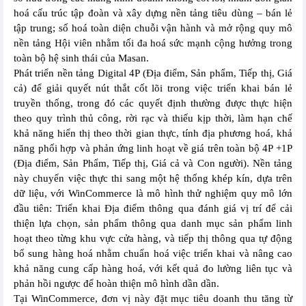
hoá cấu trúc tập đoàn và xây dựng nền tảng tiêu dùng – bán lẻ
tập trung; số hoá toàn diện chuỗi vận hành và mở rộng quy mô
nền tảng Hội viên nhằm tối đa hoá sức mạnh cộng hưởng trong
toàn bộ hệ sinh thái của Masan.
Phát triển nền tảng Digital 4P (Địa điểm, Sản phẩm, Tiếp thị, Giá
cả) để giải quyết nút thắt cốt lõi trong việc triển khai bán lẻ
truyền thống, trong đó các quyết định thường được thực hiện
theo quy trình thủ công, rời rạc và thiếu kịp thời, làm hạn chế
khả năng hiển thị theo thời gian thực, tính địa phương hoá, khả
năng phối hợp và phản ứng linh hoạt về giá trên toàn bộ 4P +1P
(Địa điểm, Sản Phẩm, Tiếp thị, Giá cả và Con người). Nền tảng
này chuyển việc thực thi sang một hệ thống khép kín, dựa trên
dữ liệu, với WinCommerce là mô hình thử nghiệm quy mô lớn
đầu tiên: Triển khai Địa điểm thông qua đánh giá vị trí để cải
thiện lựa chọn, sản phẩm thông qua danh mục sản phẩm linh
hoạt theo từng khu vực cửa hàng, và tiếp thị thông qua tự động
bổ sung hàng hoá nhằm chuẩn hoá việc triển khai và nâng cao
khả năng cung cấp hàng hoá, với kết quả đo lường liên tục và
phản hồi ngược để hoàn thiện mô hình dần dần.
Tại WinCommerce, đơn vị này đặt mục tiêu doanh thu tăng từ