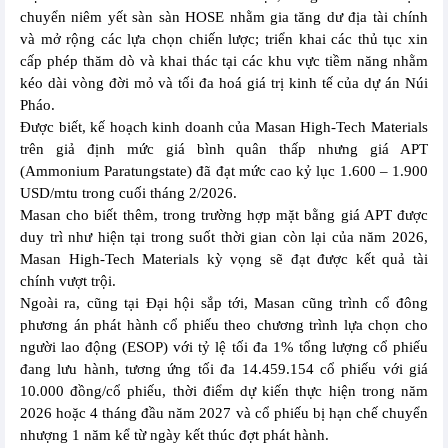
chuyển niêm yết sàn sàn HOSE nhằm gia tăng dư địa tài chính
và mở rộng các lựa chọn chiến lược; triển khai các thủ tục xin
cấp phép thăm dò và khai thác tại các khu vực tiềm năng nhằm
kéo dài vòng đời mỏ và tối đa hoá giá trị kinh tế của dự án Núi
Pháo.
Được biết, kế hoạch kinh doanh của Masan High-Tech Materials
trên giả định mức giá bình quân thấp nhưng giá APT
(Ammonium Paratungstate) đã đạt mức cao kỷ lục 1.600 – 1.900
USD/mtu trong cuối tháng 2/2026.
Masan cho biết thêm, trong trường hợp mặt bằng giá APT được
duy trì như hiện tại trong suốt thời gian còn lại của năm 2026,
Masan High-Tech Materials kỳ vọng sẽ đạt được kết quả tài
chính vượt trội.
Ngoài ra, cũng tại Đại hội sắp tới, Masan cũng trình cổ đông
phương án phát hành cổ phiếu theo chương trình lựa chọn cho
người lao động (ESOP) với tỷ lệ tối đa 1% tổng lượng cổ phiếu
đang lưu hành, tương ứng tối đa 14.459.154 cổ phiếu với giá
10.000 đồng/cổ phiếu, thời điểm dự kiến thực hiện trong năm
2026 hoặc 4 tháng đầu năm 2027 và cổ phiếu bị hạn chế chuyển
nhượng 1 năm kể từ ngày kết thúc đợt phát hành.