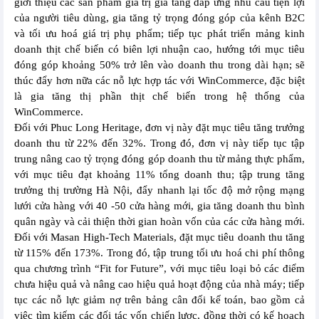
giới thiệu các sản phẩm giá trị gia tăng đáp ứng nhu cầu tiện lợi
của người tiêu dùng, gia tăng tỷ trọng đóng góp của kênh B2C
và tối ưu hoá giá trị phụ phẩm; tiếp tục phát triển mảng kinh
doanh thịt chế biến có biên lợi nhuận cao, hướng tới mục tiêu
đóng góp khoảng 50% trở lên vào doanh thu trong dài hạn; sẽ
thúc đẩy hơn nữa các nỗ lực hợp tác với WinCommerce, đặc biệt
là gia tăng thị phần thịt chế biến trong hệ thống của
WinCommerce.
Đối với Phuc Long Heritage, đơn vị này đặt mục tiêu tăng trưởng
doanh thu từ 22% đến 32%. Trong đó, đơn vị này tiếp tục tập
trung nâng cao tỷ trọng đóng góp doanh thu từ mảng thực phẩm,
với mục tiêu đạt khoảng 11% tổng doanh thu; tập trung tăng
trưởng thị trường Hà Nội, đẩy nhanh lại tốc độ mở rộng mạng
lưới cửa hàng với 40 -50 cửa hàng mới, gia tăng doanh thu bình
quân ngày và cải thiện thời gian hoàn vốn của các cửa hàng mới.
Đối với Masan High-Tech Materials, đặt mục tiêu doanh thu tăng
từ 115% đến 173%. Trong đó, tập trung tối ưu hoá chi phí thông
qua chương trình “Fit for Future”, với mục tiêu loại bỏ các điểm
chưa hiệu quả và nâng cao hiệu quả hoạt động của nhà máy; tiếp
tục các nỗ lực giảm nợ trên bảng cân đối kế toán, bao gồm cả
việc tìm kiếm các đối tác vốn chiến lược, đồng thời có kế hoạch