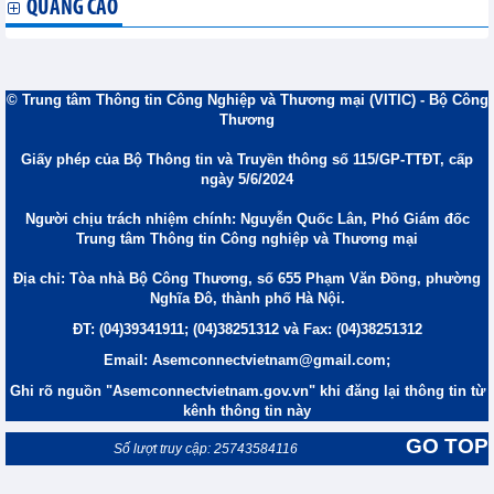
QUẢNG CÁO
© Trung tâm Thông tin Công Nghiệp và Thương mại (VITIC) - Bộ Công
Thương
Giấy phép của Bộ Thông tin và Truyền thông số 115/GP-TTĐT, cấp
ngày 5/6/2024
Người chịu trách nhiệm chính: Nguyễn Quốc Lân, Phó Giám đốc
Trung tâm Thông tin Công nghiệp và Thương mại
Địa chỉ: Tòa nhà Bộ Công Thương, số 655 Phạm Văn Đồng, phường
Nghĩa Đô, thành phố Hà Nội.
ĐT: (04)39341911; (04)38251312 và Fax: (04)38251312
Email: Asemconnectvietnam@gmail.com;
Ghi rõ nguồn "Asemconnectvietnam.gov.vn" khi đăng lại thông tin từ
kênh thông tin này
GO TOP
Số lượt truy cập: 25743584116