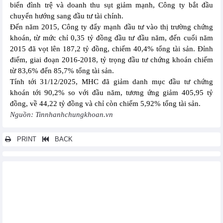
biển đình trệ và doanh thu sụt giảm mạnh, Công ty bắt đầu
chuyển hướng sang đầu tư tài chính.
Đến năm 2015, Công ty đẩy mạnh đầu tư vào thị trường chứng
khoán, từ mức chỉ 0,35 tỷ đồng đầu tư đầu năm, đến cuối năm
2015 đã vọt lên 187,2 tỷ đồng, chiếm 40,4% tổng tài sản. Đỉnh
điểm, giai đoạn 2016-2018, tỷ trọng đầu tư chứng khoán chiếm
từ 83,6% đến 85,7% tổng tài sản.
Tính tới 31/12/2025, MHC đã giảm danh mục đầu tư chứng
khoán tới 90,2% so với đầu năm, tương ứng giảm 405,95 tỷ
đồng, về 44,22 tỷ đồng và chỉ còn chiếm 5,92% tổng tài sản.
Nguồn: Tinnhanhchungkhoan.vn
PRINT
BACK
Các tin khác...
Hoàng Anh Gia Lai (HAGL) đặt mục tiêu lãi sau thuế 4.200 tỷ
đồng và trả cổ tức tiền mặt 5%
Sao Ta (FMC) đặt mục tiêu lợi nhuận 2026 tăng 10%
Petrosetco (PET) muốn huy động 1.067,2 tỷ đồng để hồi sinh dự