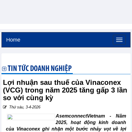
Home
Thứ sáu, 7-8-2026 -
9:26
GMT+7
TIN TỨC DOANH NGHIỆP
Lợi nhuận sau thuế của Vinaconex
(VCG) trong năm 2025 tăng gấp 3 lần
so với cùng kỳ
Thứ sáu, 3-4-2026
AsemconnectVietnam -
Năm
2025, hoạt động kinh doanh
của Vinaconex ghi nhận một bước nhảy vọt về lợi