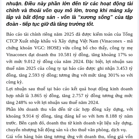
nhuận. Điều này phần lớn đến từ các hoạt động tài
chính và thoái vốn quy mô lớn, trong khi mảng xây
lắp và bất động sản - vốn là “xương sống” của tập
đoàn - tiếp tục giữ đà tăng trưởng tốt.
Báo cáo tài chính riêng năm 2025 đã được kiểm toán của Tổng
CTCP Xuất nhập khẩu và Xây dựng Việt Nam (Vinaconex - mã
chứng khoán VGC: HOSE) vừa công bố cho thấy, công ty mẹ
Vinaconex đạt doanh thu 10.581 tỷ đồng, tăng khoảng 17% so
với mức 9.012 tỷ đồng của năm 2024. Đặc biệt, lợi nhuận sau
thuế năm 2025 của công ty tại báo cáo được ghi nhận 3.453 tỷ
đồng, tăng 2.593 tỷ đồng; tương ứng với mức tăng 301% so với
cùng kỳ.
Lợi nhuận sau thuế tại báo cáo kết quả hoạt động kinh doanh
hợp nhất là 3.865 tỷ đồng, tăng 2.757 tỷ đồng tương ứng mức
tăng 248% so với lợi nhuận sau thuế năm 2024.
Phần lớn doanh thu vẫn đến từ các hợp đồng xây dựng, với
khoảng 9.914 tỷ đồng, tăng đáng kể so với hơn 8.188 tỷ năm
trước. Bên cạnh đó, doanh thu từ kinh doanh vật liệu xây dựng,
chuyển nhượng bất động sản và cho thuê văn phòng, dịch vụ.
Giá vốn hàng bán tăng tương ứng với doanh thu, tổng giá vốn