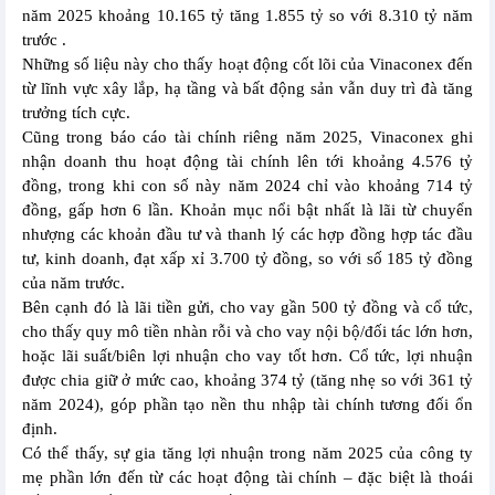
năm 2025 khoảng 10.165 tỷ tăng 1.855 tỷ so với 8.310 tỷ năm
trước .
Những số liệu này cho thấy hoạt động cốt lõi của Vinaconex đến
từ lĩnh vực xây lắp, hạ tầng và bất động sản vẫn duy trì đà tăng
trưởng tích cực.
Cũng trong báo cáo tài chính riêng năm 2025, Vinaconex ghi
nhận doanh thu hoạt động tài chính lên tới khoảng 4.576 tỷ
đồng, trong khi con số này năm 2024 chỉ vào khoảng 714 tỷ
đồng, gấp hơn 6 lần. Khoản mục nổi bật nhất là lãi từ chuyển
nhượng các khoản đầu tư và thanh lý các hợp đồng hợp tác đầu
tư, kinh doanh, đạt xấp xỉ 3.700 tỷ đồng, so với số 185 tỷ đồng
của năm trước.
Bên cạnh đó là lãi tiền gửi, cho vay gần 500 tỷ đồng và cổ tức,
cho thấy quy mô tiền nhàn rỗi và cho vay nội bộ/đối tác lớn hơn,
hoặc lãi suất/biên lợi nhuận cho vay tốt hơn. Cổ tức, lợi nhuận
được chia giữ ở mức cao, khoảng 374 tỷ (tăng nhẹ so với 361 tỷ
năm 2024), góp phần tạo nền thu nhập tài chính tương đối ổn
định.
Có thể thấy, sự gia tăng lợi nhuận trong năm 2025 của công ty
mẹ phần lớn đến từ các hoạt động tài chính – đặc biệt là thoái