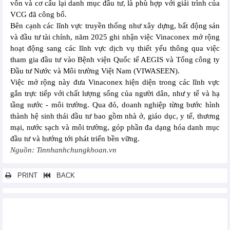
vốn và cơ cấu lại danh mục đầu tư, là phù hợp với giải trình của
VCG đã công bố.
Bên cạnh các lĩnh vực truyền thống như xây dựng, bất động sản
và đầu tư tài chính, năm 2025 ghi nhận việc Vinaconex mở rộng
hoạt động sang các lĩnh vực dịch vụ thiết yếu thông qua việc
tham gia đầu tư vào Bệnh viện Quốc tế AEGIS và Tổng công ty
Đầu tư Nước và Môi trường Việt Nam (VIWASEEN).
Việc mở rộng này đưa Vinaconex hiện diện trong các lĩnh vực
gắn trực tiếp với chất lượng sống của người dân, như y tế và hạ
tầng nước - môi trường. Qua đó, doanh nghiệp từng bước hình
thành hệ sinh thái đầu tư bao gồm nhà ở, giáo dục, y tế, thương
mại, nước sạch và môi trường, góp phần đa dạng hóa danh mục
đầu tư và hướng tới phát triển bền vững.
Nguồn: Tinnhanhchungkhoan.vn
PRINT
BACK
Các tin khác...
Hoàng Anh Gia Lai (HAGL) đặt mục tiêu lãi sau thuế 4.200 tỷ