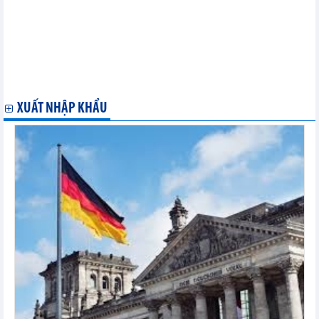
SHB chính thức nâng vốn điều lệ lên 45.942 tỷ đồng
Hapaco (HAP) có thể thu về gần 424 tỷ đồng từ chuyển nhượng
35,31% vốn tại Bệnh viện Quốc tế Green
Land Saigon (LSG) hợp tác với đối tác để cùng triển khai dự án
Dragon Riverside City
Cáp treo Fansipan củng cố vốn chủ sở hữu, kỳ vọng từ đầu tư
bất động sản
XUẤT NHẬP KHẨU