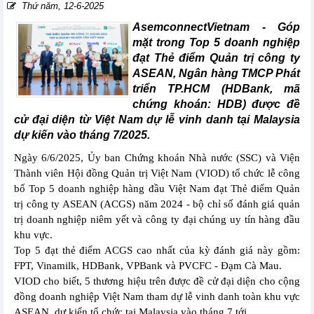
Thứ năm, 12-6-2025
AsemconnectVietnam -
Góp
mặt trong Top 5 doanh nghiệp
đạt Thẻ điểm Quản trị công ty
ASEAN, Ngân hàng TMCP Phát
triển TP.HCM (HDBank, mã
chứng khoán: HDB) được đề
cử đại diện từ Việt Nam dự lễ vinh danh tại Malaysia
dự kiến vào tháng 7/2025.
Ngày 6/6/2025, Ủy ban Chứng khoán Nhà nước (SSC) và Viện
Thành viên Hội đồng Quản trị Việt Nam (VIOD) tổ chức lễ công
bố Top 5 doanh nghiệp hàng đầu Việt Nam đạt Thẻ điểm Quản
trị công ty ASEAN (ACGS) năm 2024 - bộ chỉ số đánh giá quản
trị doanh nghiệp niêm yết và công ty đại chúng uy tín hàng đầu
khu vực.
Top 5 đạt thẻ điểm ACGS cao nhất của kỳ đánh giá này gồm:
FPT, Vinamilk, HDBank, VPBank và PVCFC - Đạm Cà Mau.
VIOD cho biết, 5 thương hiệu trên được đề cử đại diện cho cộng
đồng doanh nghiệp Việt Nam tham dự lễ vinh danh toàn khu vực
ASEAN, dự kiến tổ chức tại Malaysia vào tháng 7 tới.