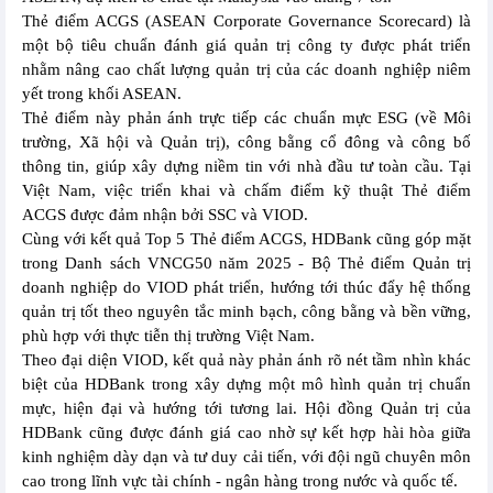
Thẻ điểm ACGS (ASEAN Corporate Governance Scorecard) là
một bộ tiêu chuẩn đánh giá quản trị công ty được phát triển
nhằm nâng cao chất lượng quản trị của các doanh nghiệp niêm
yết trong khối ASEAN.
Thẻ điểm này phản ánh trực tiếp các chuẩn mực ESG (về Môi
trường, Xã hội và Quản trị), công bằng cổ đông và công bố
thông tin, giúp xây dựng niềm tin với nhà đầu tư toàn cầu. Tại
Việt Nam, việc triển khai và chấm điểm kỹ thuật Thẻ điểm
ACGS được đảm nhận bởi SSC và VIOD.
Cùng với kết quả Top 5 Thẻ điểm ACGS, HDBank cũng góp mặt
trong Danh sách VNCG50 năm 2025 - Bộ Thẻ điểm Quản trị
doanh nghiệp do VIOD phát triển, hướng tới thúc đẩy hệ thống
quản trị tốt theo nguyên tắc minh bạch, công bằng và bền vững,
phù hợp với thực tiễn thị trường Việt Nam.
Theo đại diện VIOD, kết quả này phản ánh rõ nét tầm nhìn khác
biệt của HDBank trong xây dựng một mô hình quản trị chuẩn
mực, hiện đại và hướng tới tương lai. Hội đồng Quản trị của
HDBank cũng được đánh giá cao nhờ sự kết hợp hài hòa giữa
kinh nghiệm dày dạn và tư duy cải tiến, với đội ngũ chuyên môn
cao trong lĩnh vực tài chính - ngân hàng trong nước và quốc tế.