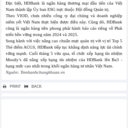
Đặc biệt, HDBank là ngân hàng thương mại đầu tiên của Việt
Nam thành lập Ủy ban ESG trực thuộc Hội đồng Quản trị.
Theo VIOD, chưa nhiều công ty đại chúng và doanh nghiệp
niêm yết Việt Nam thực hiện được điều này. Cùng đó, HDBank
cũng là ngân hàng tiên phong phát hành báo cáo riêng về Phát
triển bền vững trong năm 2024 và 2025.
Song hành với việc nâng cao chuẩn mực quản trị với vị trí Top 5
Thẻ điểm ACGS, HDBank tiếp tục khẳng định năng lực tài chính
vững mạnh. Cuối tháng 5 vừa qua, tổ chức xếp hạng tín nhiệm
Moody’s đã nâng xếp hạng tín nhiệm của HDBank lên Ba3 -
hạng mức cao nhất trong khối ngân hàng tư nhân Việt Nam.
Nguồn: Tinnhanhchungkhoan.vn
PRINT
BACK
Các tin khác...
ĐHĐCĐ EVNGENCO3 (PGV): Doanh thu mục tiêu 42.852 tỷ đồng,
ước 5 tháng hoàn thành 43,8% kế hoạch
Thép Pomina (POM) giảm lỗ quý I/2025 nhờ cắt giảm các chi