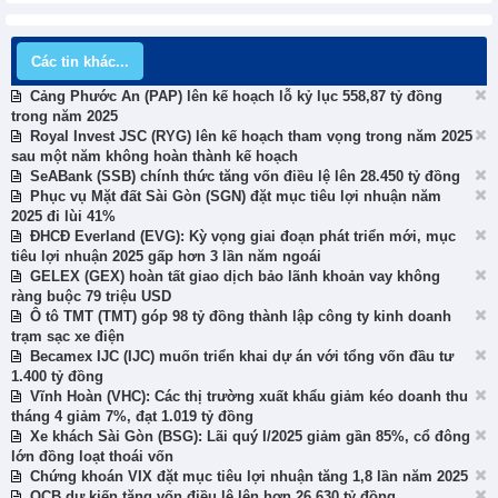
Các tin khác...
Cảng Phước An (PAP) lên kế hoạch lỗ kỷ lục 558,87 tỷ đồng
trong năm 2025
Royal Invest JSC (RYG) lên kế hoạch tham vọng trong năm 2025
sau một năm không hoàn thành kế hoạch
SeABank (SSB) chính thức tăng vốn điều lệ lên 28.450 tỷ đồng
Phục vụ Mặt đất Sài Gòn (SGN) đặt mục tiêu lợi nhuận năm
2025 đi lùi 41%
ĐHCĐ Everland (EVG): Kỳ vọng giai đoạn phát triển mới, mục
tiêu lợi nhuận 2025 gấp hơn 3 lần năm ngoái
GELEX (GEX) hoàn tất giao dịch bảo lãnh khoản vay không
ràng buộc 79 triệu USD
Ô tô TMT (TMT) góp 98 tỷ đồng thành lập công ty kinh doanh
trạm sạc xe điện
Becamex IJC (IJC) muốn triển khai dự án với tổng vốn đầu tư
1.400 tỷ đồng
Vĩnh Hoàn (VHC): Các thị trường xuất khẩu giảm kéo doanh thu
tháng 4 giảm 7%, đạt 1.019 tỷ đồng
Xe khách Sài Gòn (BSG): Lãi quý I/2025 giảm gần 85%, cổ đông
lớn đồng loạt thoái vốn
Chứng khoán VIX đặt mục tiêu lợi nhuận tăng 1,8 lần năm 2025
OCB dự kiến tăng vốn điều lệ lên hơn 26.630 tỷ đồng