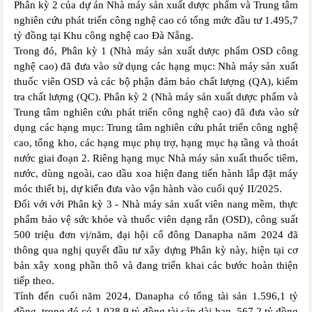
Phân kỳ 2 của dự án Nhà máy sản xuất dược phẩm và Trung tâm
nghiên cứu phát triển công nghệ cao có tổng mức đầu tư 1.495,7
tỷ đồng tại Khu công nghệ cao Đà Nẵng.
Trong đó, Phân kỳ 1 (Nhà máy sản xuất dược phẩm OSD công
nghệ cao) đã đưa vào sử dụng các hạng mục: Nhà máy sản xuất
thuốc viên OSD và các bộ phận đảm bảo chất lượng (QA), kiểm
tra chất lượng (QC). Phân kỳ 2 (Nhà máy sản xuất dược phẩm và
Trung tâm nghiên cứu phát triển công nghệ cao) đã đưa vào sử
dụng các hạng mục: Trung tâm nghiên cứu phát triển công nghệ
cao, tổng kho, các hạng mục phụ trợ, hạng mục hạ tầng và thoát
nước giai đoạn 2. Riêng hạng mục Nhà máy sản xuất thuốc tiêm,
nước, dùng ngoài, cao dầu xoa hiện đang tiến hành lắp đặt máy
móc thiết bị, dự kiến đưa vào vận hành vào cuối quý II/2025.
Đối với với Phân kỳ 3 - Nhà máy sản xuất viên nang mềm, thực
phẩm bảo vệ sức khỏe và thuốc viên dạng rắn (OSD), công suất
500 triệu đơn vị/năm, đại hội cổ đông Danapha năm 2024 đã
thông qua nghị quyết đầu tư xây dựng Phân kỳ này, hiện tại cơ
bản xây xong phần thô và đang triển khai các bước hoàn thiện
tiếp theo.
Tính đến cuối năm 2024, Danapha có tổng tài sản 1.596,1 tỷ
đồng, trong đó có 1.028,9 tỷ đồng tài sản dài hạn, 567,2 tỷ đồng