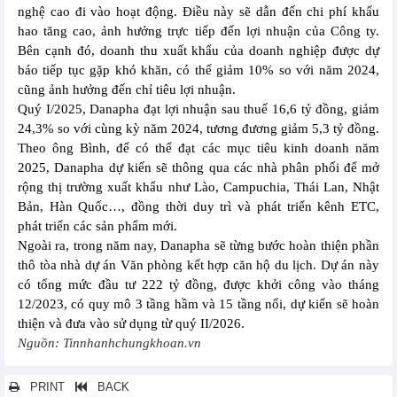
nghệ cao đi vào hoạt động. Điều này sẽ dẫn đến chi phí khấu
hao tăng cao, ảnh hưởng trực tiếp đến lợi nhuận của Công ty.
Bên cạnh đó, doanh thu xuất khẩu của doanh nghiệp được dự
báo tiếp tục gặp khó khăn, có thể giảm 10% so với năm 2024,
cũng ảnh hưởng đến chỉ tiêu lợi nhuận.
Quý I/2025, Danapha đạt lợi nhuận sau thuế 16,6 tỷ đồng, giảm
24,3% so với cùng kỳ năm 2024, tương đương giảm 5,3 tỷ đồng.
Theo ông Bình, để có thể đạt các mục tiêu kinh doanh năm
2025, Danapha dự kiến sẽ thông qua các nhà phân phối để mở
rộng thị trường xuất khẩu như Lào, Campuchia, Thái Lan, Nhật
Bản, Hàn Quốc…, đồng thời duy trì và phát triển kênh ETC,
phát triển các sản phẩm mới.
Ngoài ra, trong năm nay, Danapha sẽ từng bước hoàn thiện phần
thô tòa nhà dự án Văn phòng kết hợp căn hộ du lịch. Dự án này
có tổng mức đầu tư 222 tỷ đồng, được khởi công vào tháng
12/2023, có quy mô 3 tầng hầm và 15 tầng nổi, dự kiến sẽ hoàn
thiện và đưa vào sử dụng từ quý II/2026.
Nguồn: Tinnhanhchungkhoan.vn
PRINT
BACK