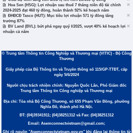
Hoa Sen (HSG): Lợi nhuận sau thuế 7 tháng niên độ tài chính
2024-2025 đạt 460 tỷ đồng, hoàn thành 92% kế hoạch năm
ĐHĐCĐ Tasco (HUT): Mục tiêu lợi nhuận 571 tỷ đồng tăng
trưởng 87%
BV Land (BVL): bứt phá ngay quý I/2025, vượt 40% kế hoạch lợi
nhuận cả năm
© Trung tâm Thông tin Công Nghiệp và Thương mại (VITIC) - Bộ Công
Thương
Giấy phép của Bộ Thông tin và Truyền thông số 115/GP-TTĐT, cấp
ngày 5/6/2024
Người chịu trách nhiệm chính: Nguyễn Quốc Lân, Phó Giám đốc
Trung tâm Thông tin Công nghiệp và Thương mại
Địa chỉ: Tòa nhà Bộ Công Thương, số 655 Phạm Văn Đồng, phường
Nghĩa Đô, thành phố Hà Nội.
ĐT: (04)39341911; (04)38251312 và Fax: (04)38251312
Email: Asemconnectvietnam@gmail.com;
Ghi rõ nguồn "Asemconnectvietnam.gov.vn" khi đăng lại thông tin từ