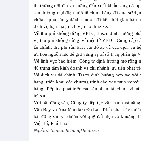
thị trường nội địa và hướng đến xuất khẩu sang các qu
sàn thương mại điện tử ô tô chính hãng đã qua sử dụng
chữa – phụ tùng, dành cho xe đã hết thời gian bảo 
dịch vụ hậu mãi, dịch vụ cho thuê xe.
Về thu phí không dừng VETC, Tasco định hướng phát 
vụ thu phí không dừng, ví điện tử VETC. Cung cấp cá
tài chính, thu phí sân bay, bãi đỗ xe và các dịch vụ t
ưu hóa nguồn lực để giữ vững vị trí số 1 thị phần tạ
Về lĩnh vực bảo hiểm, Công ty định hướng mở rộng mạ
40 trung tâm kinh doanh và chi nhánh, ưu tiên phát tri
Về dịch vụ tài chính, Tasco định hướng hợp tác với đ
hàng, triển khai các chương trình cho vay mua xe với 
hàng. Tiếp tục phát triển các sản phẩm tài chính vi 
trả sau.
Với bất động sản, Công ty tiếp tục vận hành và nân
Vân Bay và Ana Mandara Đà Lạt. Triển khai các dự án 
bất động sản và dự án với quỹ đất hiện có khoảng 1
Việt Trì, Phú Thọ.
Nguồn: Tinnhanhchungkhoan.vn