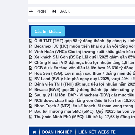
PRINT
BACK
Các tin khác...
Ô tô TMT (TMT) góp 98 tỷ đồng thành lập công ty kin
Becamex IJC (IJC) muốn triển khai dự án với tổng vốn
Vĩnh Hoàn (VHC): Các thị trường xuất khẩu giảm kéo 
Xe khách Sài Gòn (BSG): Lãi quý I/2025 giảm gần 85%
Chứng khoán VIX đặt mục tiêu lợi nhuận tăng 1,8 lầ
OCB dự kiến tăng vốn điều lệ lên hơn 26.630 tỷ đồng
Hoa Sen (HSG): Lợi nhuận sau thuế 7 tháng niên độ t
BV Land (BVL): bứt phá ngay quý I/2025, vượt 40% k
Bệnh viện TNH (TNH) đặt mục tiêu lợi nhuận năm 20
Biwase (BWE) góp 30 tỷ đồng thành lập thêm công ty
Sau quý I lãi lớn, DAP - Vinachem (DDV) đặt mục tiêu
NCB được chấp thuận tăng vốn điều lệ lên hơn 19.20
Nhơn Trạch 2 (NT2) lên kế hoạch lãi tham vọng trong
Đầu tư Thương mại SMC (SMC): Quý I/2025 lãi vỏn vẹn
Thuỷ sản Minh Phú (MPC): Lãi trở lại 17,68 tỷ đồng tro
DOANH NGHIỆP
LIÊN KẾT WEBSITE