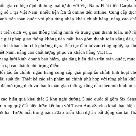
ốc gia có hiệp định thương mại tự do với Việt Nam. Phát triển Carpla t
 số 1 tại Việt Nam, nhiều tiện ích từ online đến offline. Cung cấp dịc
hành trên toàn quốc với phụ tùng nhập khẩu chính hãng, nâng cao ch
triển dịch vụ giao thông thông minh và trung gian thanh toán, mở r
c giải pháp giao thông không tiền mặt, bao gồm thanh toán xăng dầu, 
iện ích khác cho chủ phương tiện. Tiếp tục đầu tư vào công nghệ, hạ tần
i Việt Nam, nâng cao chất lượng phục vụ khách hàng VETC...
ng lưới kinh doanh bảo hiểm, gia tăng hiện diện trên toàn quốc, mục 
ển tại các thành phố trọng điểm.
ối tác tài chính, ngân hàng cung cấp giải pháp tài chính linh hoạt c
lãi suất tốt. Thiết kế các sản phẩm tài chính phù hợp với từng phân kh
mô để mở rộng dịch vụ thanh toán giao thông, xăng dầu theo mô hình mua
g cao hiệu quả khai thác 2 khu nghỉ dưỡng 5 sao quốc tế gồm Six Sen
trong quỹ đất hiện hữu: kết hợp với Tasco Auto/Savico khai thác hiệu
59 ha. Trước mắt trong năm 2025 triển khai dự án bất động sản tại T