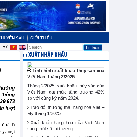
CHUYÊN SÂU
GIỚI THIỆU
T+7
XUẤT NHẬP KHẨU
%
Tình hình xuất khẩu thủy sản của
Việt Nam tháng 2/2025
Tháng 2/2025, xuất khẩu thủy sản của
thường
Việt Nam đạt mức tăng trưởng 42%
 thông
so với cùng kỳ năm 2024.
 39.878
Trao đổi thương mại hàng hóa Việt –
ần lượt
Mỹ tháng 1/2025
Xuất khẩu hàng hóa của Việt Nam
 ô tô là
sang một số thị trường ...
ely, một