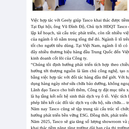
Việc hợp tác với Geely giúp Tasco khai thác được tiềm
Tại Đại hội, ông Vũ Đình Độ, Chủ tịch HĐQT Tasco c
lập kế hoạch, tái cấu trúc phát triển, còn rất nhiều 
của ngành ô tô nằm trong tổng thể đó. Ngành ô tô trê
tốt cho người tiêu dùng. Tại Việt Nam, ngành ô tô có
đây nhiều thương hiệu hàng đầu Trung Quốc đến Việt
kinh doanh cốt lõi của Công ty.
“Chúng tôi định hướng phát triển tích hợp theo chi
hướng tới thượng nguồn là làm chủ công nghệ, tạo r
bằng việc hợp tác với đối tác hàng đầu thế giới. Với
dụng hàng ngày như sửa chữa bảo dưỡng, không ngoại
Lãnh đạo Tasco cho biết thêm, Công ty đặt mục tiêu
là hạ tầng kết nối hệ sinh thái dịch vụ ô tô. Việc tí
phép liên kết các đối tác dịch vụ cứu hộ, sửa chữa… t
Năm nay Tasco cũng sẽ tập trung tái cấu trúc tổ chứ
hướng phát triển bền vững ESG. Đồng thời, phát triển
Năm 2025, Tasco sẽ gia tăng số lượng showroom và 
khai thác tiềm năng tăng trưởng dài hạn của thị trường