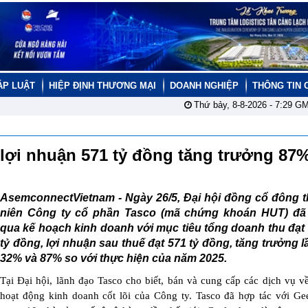
ÁP LUẬT
HIỆP ĐỊNH THƯƠNG MẠI
DOANH NGHIỆP
THÔNG TIN 
Thứ bảy, 8-8-2026 -
7:29
GM
lợi nhuận 571 tỷ đồng tăng trưởng 87
AsemconnectVietnam -
Ngày 26/5, Đại hội đồng cổ đông 
niên Công ty cổ phần Tasco (mã chứng khoán HUT) đã
qua kế hoạch kinh doanh với mục tiêu tổng doanh thu đạt
tỷ đồng, lợi nhuận sau thuế đạt 571 tỷ đồng, tăng trưởng l
32% và 87% so với thực hiện của năm 2025.
Tại Đại hội, lãnh đạo Tasco cho biết, bán và cung cấp các dịch vụ về
hoạt động kinh doanh cốt lõi của Công ty. Tasco đã hợp tác với Ge