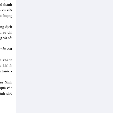
rở thành
h vụ sửa
ất lượng
ộng dịch
thấu chi
g và tối
tiêu đạt
ho khách
úc khách
 trước -
ses Ninh
 quả các
hành phố