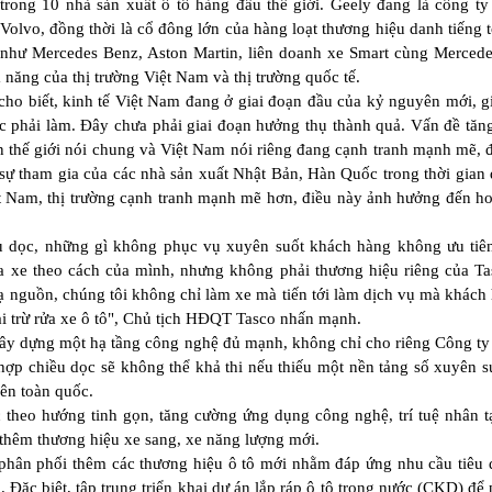
trong 10 nhà sản xuất ô tô hàng đầu thế giới. Geely đang là công t
Volvo, đồng thời là cổ đông lớn của hàng loạt thương hiệu danh tiếng 
như Mercedes Benz, Aston Martin, liên doanh xe Smart cùng Merced
 năng của thị trường Việt Nam và thị trường quốc tế.
ho biết, kinh tế Việt Nam đang ở giai đoạn đầu của kỷ nguyên mới, g
việc phải làm. Đây chưa phải giai đoạn hưởng thụ thành quả. Vấn đề tăn
n thế giới nói chung và Việt Nam nói riêng đang cạnh tranh mạnh mẽ, 
 sự tham gia của các nhà sản xuất Nhật Bản, Hàn Quốc trong thời gian 
 Nam, thị trường cạnh tranh mạnh mẽ hơn, điều này ảnh hưởng đến h
ều dọc, những gì không phục vụ xuyên suốt khách hàng không ưu tiê
a xe theo cách của mình, nhưng không phải thương hiệu riêng của T
 hạ nguồn, chúng tôi không chỉ làm xe mà tiến tới làm dịch vụ mà khách
 trừ rửa xe ô tô", Chủ tịch HĐQT Tasco nhấn mạnh.
 xây dựng một hạ tầng công nghệ đủ mạnh, không chỉ cho riêng Công t
ch hợp chiều dọc sẽ không thể khả thi nếu thiếu một nền tảng số xuyên s
rên toàn quốc.
c theo hướng tinh gọn, tăng cường ứng dụng công nghệ, trí tuệ nhân t
 thêm thương hiệu xe sang, xe năng lượng mới.
phân phối thêm các thương hiệu ô tô mới nhằm đáp ứng nhu cầu tiêu
. Đặc biệt, tập trung triển khai dự án lắp ráp ô tô trong nước (CKD) để