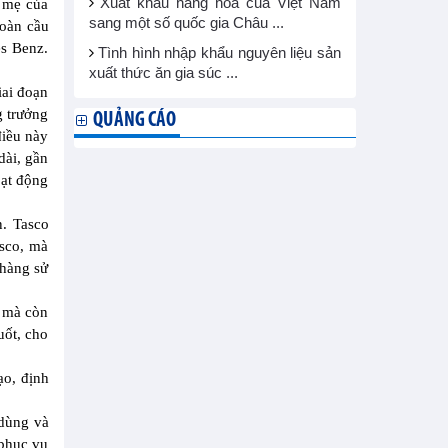
Xuất khẩu hàng hóa của Việt Nam
y mẹ của
sang một số quốc gia Châu ...
toàn cầu
es Benz.
Tình hình nhập khẩu nguyên liệu sản
xuất thức ăn gia súc ...
iai đoạn
g trưởng
QUẢNG CÁO
điều này
dài, gần
oạt động
n. Tasco
asco, mà
 hàng sử
y mà còn
uốt, cho
ạo, định
 dùng và
 phục vụ