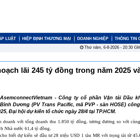
ÁP LUẬT
HIỆP ĐỊNH THƯƠNG MẠI
DOANH NGHIỆP
THÔNG TIN 
Thứ năm, 6-8-2026 -
20:30
GM
hoạch lãi 245 tỷ đồng trong năm 2025 và
AsemconnectVietnam -
Công ty cổ phần Vận tải Dầu kh
Bình Dương (PV Trans Pacific, mã PVP - sàn HOSE) công 
5, Đại hội dự kiến tổ chức ngày 28/4 tại TP.HCM.
h doanh với tổng doanh thu 1.850 tỷ đồng, tương đương so với cùng
ch Nhà nước 61,4 tỷ đồng.
cho biết dự kiến sẽ đầu tư 28 triệu USD 1 tàu MR với trọng tải từ 45