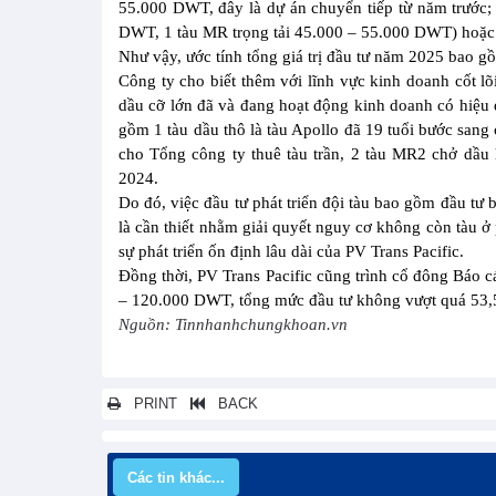
55.000 DWT, đây là dự án chuyển tiếp từ năm trước; 
DWT, 1 tàu MR trọng tải 45.000 – 55.000 DWT) hoặc 
Như vậy, ước tính tổng giá trị đầu tư năm 2025 bao g
Công ty cho biết thêm với lĩnh vực kinh doanh cốt lõ
dầu cỡ lớn đã và đang hoạt động kinh doanh có hiệu q
gồm 1 tàu dầu thô là tàu Apollo đã 19 tuổi bước sang
cho Tổng công ty thuê tàu trần, 2 tàu MR2 chở dầu
2024.
Do đó, việc đầu tư phát triển đội tàu bao gồm đầu tư
là cần thiết nhằm giải quyết nguy cơ không còn tàu ở
sự phát triển ốn định lâu dài của PV Trans Pacific.
Đồng thời, PV Trans Pacific cũng trình cổ đông Báo cá
– 120.000 DWT, tổng mức đầu tư không vượt quá 53,5 
Nguồn: Tinnhanhchungkhoan.vn
PRINT
BACK
Các tin khác...