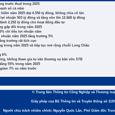
ng trước thuế trong 2025
doanh số cả năm
 hiểm năm 2025 đạt 4.550 tỷ đồng, không chia cổ tức
ợi nhuận 503 tỷ đồng và tăng vốn lên 12.668 tỷ đồng
 dành 2.292 tỷ đồng cho hoạt động đầu tư
òng gấp đôi trong năm 2025
5% chỉ tiêu lợi nhuận năm
ợi nhuận năm 2025 tăng trưởng 5%
ăng trưởng rất tích cực
ồng trong năm 2025 và tiếp tục mở rộng chuỗi Long Châu
ng 6%
 đồng, không tham gia tư vấn thương vụ bán vốn STB
, tăng 55% trong năm 2025
, giảm 7% so năm trước
© Trung tâm Thông tin Công Nghiệp và Thương mại
Giấy phép của Bộ Thông tin và Truyền thông số 115
Người chịu trách nhiệm chính: Nguyễn Quốc Lân, Phó Giám đốc Tru