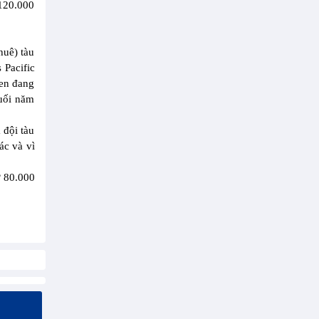
 120.000
huê) tàu
 Pacific
een đang
cuối năm
 đội tàu
ác và vì
ừ 80.000