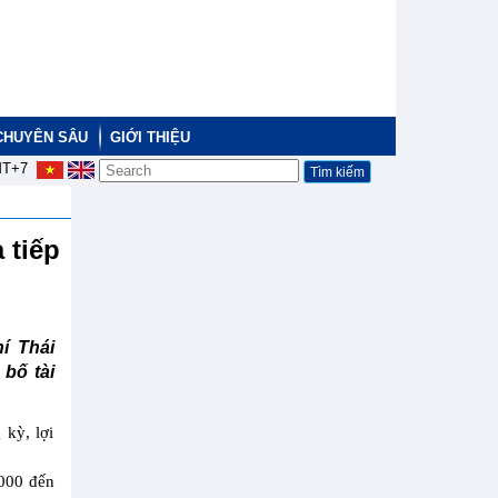
CHUYÊN SÂU
GIỚI THIỆU
T+7
 tiếp
í Thái
bố tài
 kỳ, lợi
.000 đến