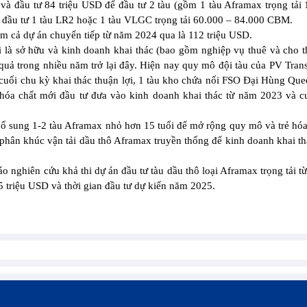
và đầu tư 84 triệu USD để đầu tư 2 tàu (gồm 1 tàu Aframax trọng tải
đầu tư 1 tàu LR2 hoặc 1 tàu VLGC trọng tải 60.000 – 84.000 CBM.
ồm cả dự án chuyển tiếp từ năm 2024 qua là 112 triệu USD.
i là sở hữu và kinh doanh khai thác (bao gồm nghiệp vụ thuê và cho t
uả trong nhiều năm trở lại đây. Hiện nay quy mô đội tàu của PV Trans
 cuối chu kỳ khai thác thuận lợi, 1 tàu kho chứa nối FSO Đại Hùng Qu
 hóa chất mới đầu tư đưa vào kinh doanh khai thác từ năm 2023 và 
 bổ sung 1-2 tàu Aframax nhỏ hơn 15 tuổi để mở rộng quy mô và trẻ hóa
 phân khúc vận tải dầu thô Aframax truyền thống để kinh doanh khai th
o nghiên cứu khả thi dự án đầu tư tàu dầu thô loại Aframax trọng tải t
triệu USD và thời gian đầu tư dự kiến năm 2025.