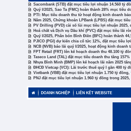
Sacombank (STB) đặt mục tiêu lợi nhuận 14.560 tỷ đồ
Quý I/2025, Sao Ta (FMC) hoàn thành 28% mục tiêu 
PTI: Mục tiêu doanh thu từ hoạt động kinh doanh bảo
Năm 2025, Chứng khoán LPBank (LPBS) đặt mục tiêu l
PV Drilling (PVD) cài số lùi mục tiêu lợi nhuận 2025,
Hoá chất và Dịch vụ Dầu khí (PVC) đặt mục tiêu lãi r
Quý I/2025, Phân bón Bình Điền (BFC) hoàn thành 44,
PJICO (PGI) dự kiến chia cổ tức 12%, đặt mục tiêu l
NCB (NVB) báo lãi quý I/2025, hoạt động kinh doanh t
FPT Retail (FRT) lên kế hoạch doanh thu 48.100 tỷ đ
Taseco Land (TAL) đặt mục tiêu doanh thu tăng 157%
Nhựa Bình Minh (BMP) lên kế hoạch lãi năm 2025 tă
ĐHCĐ Vietcap (VCI): Lãi trước thuế quý I gần 400 tỷ
Vietbank (VBB) đặt mục tiêu lợi nhuận 1.750 tỷ đồng
PNJ đặt mục tiêu lợi nhuận 1.960 tỷ đồng trong 2025
DOANH NGHIỆP
LIÊN KẾT WEBSITE