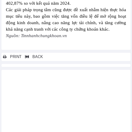
402,87% so với kết quả năm 2024.
Các giải pháp trọng tâm cũng được đề xuất nhằm hiện thực hóa
mục tiêu này, bao gồm việc tăng vốn điều lệ để mở rộng hoạt
động kinh doanh, nâng cao năng lực tài chính, và tăng cường
khả năng cạnh tranh với các công ty chứng khoán khác.
Nguồn: Tinnhanhchungkhoan.vn
PRINT
BACK
Các tin khác...
Pinaco (PAC) lên kế hoạch kinh doanh thận trọng, lợi nhuận dự
kiến tăng trưởng 1%
PV Trans Pacific (PVP) lên kế hoạch lãi 245 tỷ đồng trong năm
2025 và tiếp tục đầu tư mở rộng đội tàu
Sacombank (STB) đặt mục tiêu lợi nhuận 14.560 tỷ đồng trước
thuế trong 2025
Quý I/2025, Sao Ta (FMC) hoàn thành 28% mục tiêu doanh số cả
năm
PTI: Mục tiêu doanh thu từ hoạt động kinh doanh bảo hiểm năm