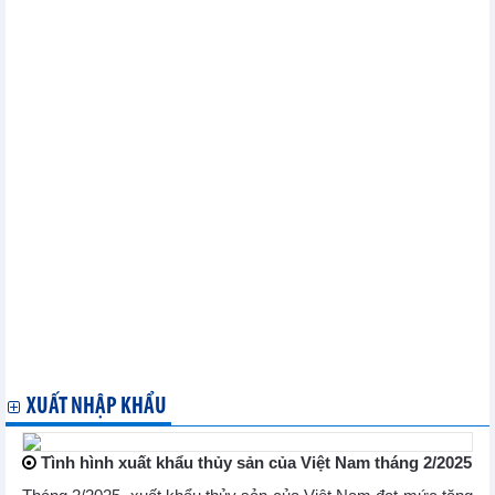
2025 đạt 4.550 tỷ đồng, không chia cổ tức
PV Drilling (PVD) cài số lùi mục tiêu lợi nhuận 2025, dành 2.292
tỷ đồng cho hoạt động đầu tư
Hoá chất và Dịch vụ Dầu khí (PVC) đặt mục tiêu lãi ròng gấp đôi
trong năm 2025
Quý I/2025, Phân bón Bình Điền (BFC) hoàn thành 44,5% chỉ
tiêu lợi nhuận năm
PJICO (PGI) dự kiến chia cổ tức 12%, đặt mục tiêu lợi nhuận
năm 2025 tăng trưởng 5%
NCB (NVB) báo lãi quý I/2025, hoạt động kinh doanh tăng
trưởng rất tích cực
FPT Retail (FRT) lên kế hoạch doanh thu 48.100 tỷ đồng trong
năm 2025 và tiếp tục mở rộng chuỗi Long Châu
Taseco Land (TAL) đặt mục tiêu doanh thu tăng 157%
Nhựa Bình Minh (BMP) lên kế hoạch lãi năm 2025 tăng 6%
ĐHCĐ Vietcap (VCI): Lãi trước thuế quý I gần 400 tỷ đồng,
không tham gia tư vấn thương vụ bán vốn STB
Vietbank (VBB) đặt mục tiêu lợi nhuận 1.750 tỷ đồng, tăng 55%
trong năm 2025
XUẤT NHẬP KHẨU
Tình hình xuất khẩu thủy sản của Việt Nam tháng 2/2025