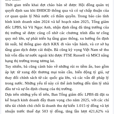
Thời gian triển khai đợt chào bán sẽ được Hội đồng quản trị
quyết định sau khi ĐHĐCĐ thông qua và có sự chấp thuận của
cơ quan quản lý Nhà nước có thẩm quyền. Trong báo cáo tình
hình kinh doanh năm 2024 và kế hoạch năm 2025, Tổng giám
đốc LPBS, bà Vũ Ngọc Anh, nhận định rằng đà tăng trưởng của
thị trường sẽ được củng cố nhờ các chương trình đầu tư công
quy mô lớn, sự phát triển hạ tầng giao thông, xu hướng ổn định
lãi suất, hệ thống giao dịch KRX đi vào vận hành, và cơ sở hạ
tầng giao dịch được cải thiện. Bà cũng kỳ vọng Việt Nam sẽ thu
hút vốn đầu tư nước ngoài khi được FTSE Russell và MSCI nâng
hạng thị trường trong tương lai.
Tuy nhiên, bà cũng cảnh báo về những rủi ro tiềm ẩn, bao gồm
áp lực từ xung đột thương mại toàn cầu, biến động tỷ giá, sự
thay đổi chính sách từ các quốc gia lớn, và các vấn đề pháp lý
trong nước. Những yếu tố này có thể ảnh hưởng đến tâm lý nhà
đầu tư và sự ổn định chung của thị trường.
Dựa trên những yếu tố trên, Ban Tổng giám đốc LPBS đã đặt ra
kế hoạch kinh doanh đầy tham vọng cho năm 2025, với các chỉ
tiêu tài chính chủ chốt là doanh thu dự kiến 1.015 tỷ đồng và lợi
nhuận trước thuế đạt 503 tỷ đồng, tăng lần lượt 421,62% và