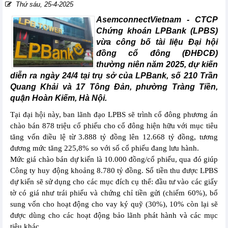
Thứ sáu, 25-4-2025
AsemconnectVietnam -
CTCP
Chứng khoán LPBank (LPBS)
vừa công bố tài liệu Đại hội
đồng cổ đông (ĐHĐCĐ)
thường niên năm 2025, dự kiến
diễn ra ngày 24/4 tại trụ sở của LPBank, số 210 Trần
Quang Khải và 17 Tông Đản, phường Tràng Tiền,
quận Hoàn Kiếm, Hà Nội.
Tại đại hội này, ban lãnh đạo LPBS sẽ trình cổ đông phương án
chào bán 878 triệu cổ phiếu cho cổ đông hiện hữu với mục tiêu
tăng vốn điều lệ từ 3.888 tỷ đồng lên 12.668 tỷ đồng, tương
đương mức tăng 225,8% so với số cổ phiếu đang lưu hành.
Mức giá chào bán dự kiến là 10.000 đồng/cổ phiếu, qua đó giúp
Công ty huy động khoảng 8.780 tỷ đồng. Số tiền thu được LPBS
dự kiến sẽ sử dụng cho các mục đích cụ thể: đầu tư vào các giấy
tờ có giá như trái phiếu và chứng chỉ tiền gửi (chiếm 60%), bổ
sung vốn cho hoạt động cho vay ký quỹ (30%), 10% còn lại sẽ
được dùng cho các hoạt động bảo lãnh phát hành và các mục
tiêu khác.