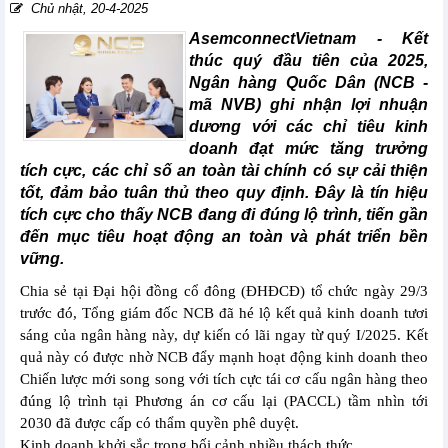
Chủ nhật, 20-4-2025
AsemconnectVietnam -
Kết
thúc quý đầu tiên của 2025,
Ngân hàng Quốc Dân (NCB -
mã NVB) ghi nhận lợi nhuận
dương với các chỉ tiêu kinh
doanh đạt mức tăng trưởng
tích cực, các chỉ số an toàn tài chính có sự cải thiện
tốt, đảm bảo tuân thủ theo quy định. Đây là tín hiệu
tích cực cho thấy NCB đang đi đúng lộ trình, tiến gần
đến mục tiêu hoạt động an toàn và phát triển bền
vững.
Chia sẻ tại Đại hội đồng cổ đông (ĐHĐCĐ) tổ chức ngày 29/3
trước đó, Tổng giám đốc NCB đã hé lộ kết quả kinh doanh tươi
sáng của ngân hàng này, dự kiến có lãi ngay từ quý I/2025. Kết
quả này có được nhờ NCB đẩy mạnh hoạt động kinh doanh theo
Chiến lược mới song song với tích cực tái cơ cấu ngân hàng theo
đúng lộ trình tại Phương án cơ cấu lại (PACCL) tầm nhìn tới
2030 đã được cấp có thẩm quyền phê duyệt.
Kinh doanh khởi sắc trong bối cảnh nhiều thách thức