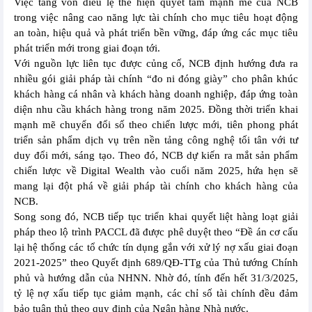
Việc tăng vốn điều lệ thể hiện quyết tâm mạnh mẽ của NCB
trong việc nâng cao năng lực tài chính cho mục tiêu hoạt động
an toàn, hiệu quả và phát triển bền vững, đáp ứng các mục tiêu
phát triển mới trong giai đoạn tới.
Với nguồn lực liên tục được củng cố, NCB định hướng đưa ra
nhiều gói giải pháp tài chính “đo ni đóng giày” cho phân khúc
khách hàng cá nhân và khách hàng doanh nghiệp, đáp ứng toàn
diện nhu cầu khách hàng trong năm 2025. Đồng thời triển khai
mạnh mẽ chuyển đổi số theo chiến lược mới, tiên phong phát
triển sản phẩm dịch vụ trên nền tảng công nghệ tối tân với tư
duy đổi mới, sáng tạo. Theo đó, NCB dự kiến ra mắt sản phẩm
chiến lược về Digital Wealth vào cuối năm 2025, hứa hẹn sẽ
mang lại đột phá về giải pháp tài chính cho khách hàng của
NCB.
Song song đó, NCB tiếp tục triển khai quyết liệt hàng loạt giải
pháp theo lộ trình PACCL đã được phê duyệt theo “Đề án cơ cấu
lại hệ thống các tổ chức tín dụng gắn với xử lý nợ xấu giai đoạn
2021-2025” theo Quyết định 689/QĐ-TTg của Thủ tướng Chính
phủ và hướng dẫn của NHNN. Nhờ đó, tính đến hết 31/3/2025,
tỷ lệ nợ xấu tiếp tục giảm mạnh, các chỉ số tài chính đều đảm
bảo tuân thủ theo quy định của Ngân hàng Nhà nước.