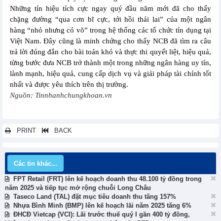
Những tín hiệu tích cực ngay quý đầu năm mới đã cho thấy
chặng đường “qua cơn bĩ cực, tới hồi thái lai” của một ngân
hàng “nhỏ nhưng có võ” trong hệ thống các tổ chức tín dụng tại
Việt Nam. Đây cũng là minh chứng cho thấy NCB đã tìm ra câu
trả lời đúng đắn cho bài toán khó và thực thi quyết liệt, hiệu quả,
từng bước đưa NCB trở thành một trong những ngân hàng uy tín,
lành mạnh, hiệu quả, cung cấp dịch vụ và giải pháp tài chính tốt
nhất và được yêu thích trên thị trường.
Nguồn: Tinnhanhchungkhoan.vn
PRINT
BACK
Các tin khác...
FPT Retail (FRT) lên kế hoạch doanh thu 48.100 tỷ đồng trong
năm 2025 và tiếp tục mở rộng chuỗi Long Châu
Taseco Land (TAL) đặt mục tiêu doanh thu tăng 157%
Nhựa Bình Minh (BMP) lên kế hoạch lãi năm 2025 tăng 6%
ĐHCĐ Vietcap (VCI): Lãi trước thuế quý I gần 400 tỷ đồng,