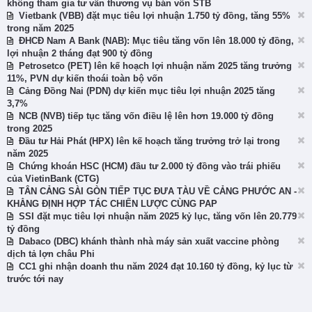
không tham gia tư vấn thương vụ bán vốn STB
Vietbank (VBB) đặt mục tiêu lợi nhuận 1.750 tỷ đồng, tăng 55%
trong năm 2025
ĐHCĐ Nam A Bank (NAB): Mục tiêu tăng vốn lên 18.000 tỷ đồng,
lợi nhuận 2 tháng đạt 900 tỷ đồng
Petrosetco (PET) lên kế hoạch lợi nhuận năm 2025 tăng trưởng
11%, PVN dự kiến thoái toàn bộ vốn
Cảng Đồng Nai (PDN) dự kiến mục tiêu lợi nhuận 2025 tăng
3,7%
NCB (NVB) tiếp tục tăng vốn điều lệ lên hơn 19.000 tỷ đồng
trong 2025
Đầu tư Hải Phát (HPX) lên kế hoạch tăng trưởng trở lại trong
năm 2025
Chứng khoán HSC (HCM) đầu tư 2.000 tỷ đồng vào trái phiếu
của VietinBank (CTG)
TÂN CẢNG SÀI GÒN TIẾP TỤC ĐƯA TÀU VỀ CẢNG PHƯỚC AN -
KHẲNG ĐỊNH HỢP TÁC CHIẾN LƯỢC CÙNG PAP
SSI đặt mục tiêu lợi nhuận năm 2025 kỷ lục, tăng vốn lên 20.779
tỷ đồng
Dabaco (DBC) khánh thành nhà máy sản xuất vaccine phòng
dịch tả lợn châu Phi
CC1 ghi nhận doanh thu năm 2024 đạt 10.160 tỷ đồng, kỷ lục từ
trước tới nay