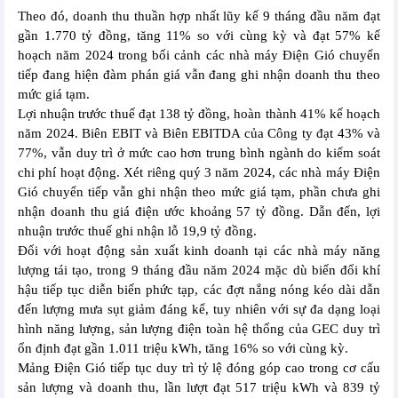
Theo đó, doanh thu thuần hợp nhất lũy kế 9 tháng đầu năm đạt
gần 1.770 tỷ đồng, tăng 11% so với cùng kỳ và đạt 57% kế
hoạch năm 2024 trong bối cảnh các nhà máy Điện Gió chuyển
tiếp đang hiện đàm phán giá vẫn đang ghi nhận doanh thu theo
mức giá tạm.
Lợi nhuận trước thuế đạt 138 tỷ đồng, hoàn thành 41% kế hoạch
năm 2024. Biên EBIT và Biên EBITDA của Công ty đạt 43% và
77%, vẫn duy trì ở mức cao hơn trung bình ngành do kiểm soát
chi phí hoạt động. Xét riêng quý 3 năm 2024, các nhà máy Điện
Gió chuyển tiếp vẫn ghi nhận theo mức giá tạm, phần chưa ghi
nhận doanh thu giá điện ước khoảng 57 tỷ đồng. Dẫn đến, lợi
nhuận trước thuế ghi nhận lỗ 19,9 tỷ đồng.
Đối với hoạt động sản xuất kinh doanh tại các nhà máy năng
lượng tái tạo, trong 9 tháng đầu năm 2024 mặc dù biến đổi khí
hậu tiếp tục diễn biến phức tạp, các đợt nắng nóng kéo dài dẫn
đến lượng mưa sụt giảm đáng kể, tuy nhiên với sự đa dạng loại
hình năng lượng, sản lượng điện toàn hệ thống của GEC duy trì
ổn định đạt gần 1.011 triệu kWh, tăng 16% so với cùng kỳ.
Mảng Điện Gió tiếp tục duy trì tỷ lệ đóng góp cao trong cơ cấu
sản lượng và doanh thu, lần lượt đạt 517 triệu kWh và 839 tỷ