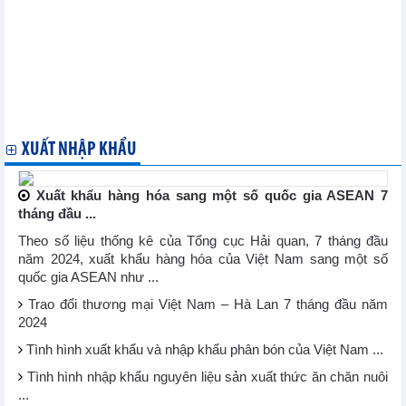
đã "cán đích"
Becamex IJC (IJC): Lợi nhuận quý III/2024 tăng nhờ lãi công ty
liên doanh, liên kết
Lợi nhuận trong quý III/2023 của Siba Group (SBG) tăng nhờ
bán thanh lý tài sản
DIC Corp (DIG): Dòng tiền âm 1.165,3 tỷ đồng khi kinh doanh đi
lùi trong 9 tháng đầu năm 2024
XUẤT NHẬP KHẨU
Xuất khẩu hàng hóa sang một số quốc gia ASEAN 7
tháng đầu ...
Theo số liệu thống kê của Tổng cục Hải quan, 7 tháng đầu
năm 2024, xuất khẩu hàng hóa của Việt Nam sang một số
quốc gia ASEAN như ...
Trao đổi thương mại Việt Nam – Hà Lan 7 tháng đầu năm
2024
Tình hình xuất khẩu và nhập khẩu phân bón của Việt Nam ...
Tình hình nhập khẩu nguyên liệu sản xuất thức ăn chăn nuôi
...