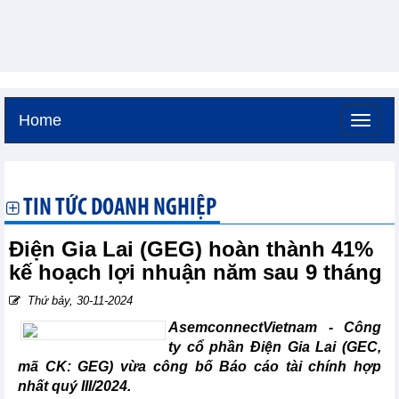
Home
Thứ năm, 6-8-2026 -
23:37
GMT+7
TIN TỨC DOANH NGHIỆP
Điện Gia Lai (GEG) hoàn thành 41%
kế hoạch lợi nhuận năm sau 9 tháng
Thứ bảy, 30-11-2024
AsemconnectVietnam -
Công
ty cổ phần Điện Gia Lai (GEC,
mã CK: GEG) vừa công bố Báo cáo tài chính hợp
nhất quý III/2024.