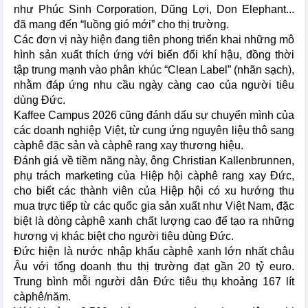
như Phúc Sinh Corporation, Dũng Lợi, Don Elephant...
đã mang đến “luồng gió mới” cho thị trường.
Các đơn vị này hiện đang tiên phong triển khai những mô
hình sản xuất thích ứng với biến đổi khí hậu, đồng thời
tập trung mạnh vào phân khúc “Clean Label” (nhãn sạch),
nhằm đáp ứng nhu cầu ngày càng cao của người tiêu
dùng Đức.
Kaffee Campus 2026 cũng đánh dấu sự chuyển mình của
các doanh nghiệp Việt, từ cung ứng nguyên liệu thô sang
càphê đặc sản và càphê rang xay thương hiệu.
Đánh giá về tiềm năng này, ông Christian Kallenbrunnen,
phụ trách marketing của Hiệp hội càphê rang xay Đức,
cho biết các thành viên của Hiệp hội có xu hướng thu
mua trực tiếp từ các quốc gia sản xuất như Việt Nam, đặc
biệt là dòng càphê xanh chất lượng cao để tạo ra những
hương vị khác biệt cho người tiêu dùng Đức.
Đức hiện là nước nhập khẩu càphê xanh lớn nhất châu
Âu với tổng doanh thu thị trường đạt gần 20 tỷ euro.
Trung bình mỗi người dân Đức tiêu thụ khoảng 167 lít
càphê/năm.