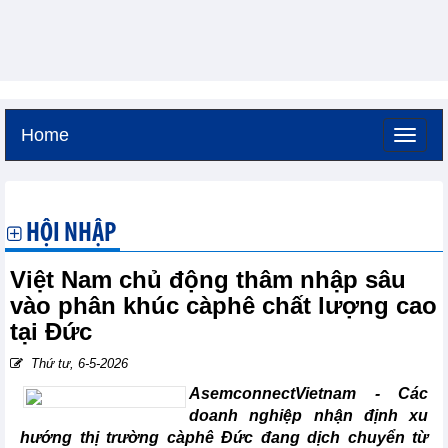
Home
Thứ sáu, 7-8-2026 -
4:26
GMT+7
HỘI NHẬP
Việt Nam chủ động thâm nhập sâu
vào phân khúc càphê chất lượng cao
tại Đức
Thứ tư, 6-5-2026
AsemconnectVietnam -
Các
doanh nghiệp nhận định xu
hướng thị trường càphê Đức đang dịch chuyển từ