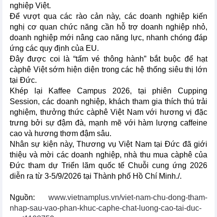
nghiệp Việt.
Để vượt qua các rào cản này, các doanh nghiệp kiến
nghị cơ quan chức năng cần hỗ trợ doanh nghiệp nhỏ,
doanh nghiệp mới nâng cao năng lực, nhanh chóng đáp
ứng các quy định của EU.
Đây được coi là “tấm vé thông hành” bắt buộc để hạt
càphê Việt sớm hiện diện trong các hệ thống siêu thị lớn
tại Đức.
Khép lại Kaffee Campus 2026, tại phiên Cupping
Session, các doanh nghiệp, khách tham gia thích thú trải
nghiệm, thưởng thức càphê Việt Nam với hương vị đặc
trưng bởi sự đậm đà, mạnh mẽ với hàm lượng caffeine
cao và hương thơm đậm sâu.
Nhân sự kiện này, Thương vụ Việt Nam tại Đức đã giới
thiệu và mời các doanh nghiệp, nhà thu mua càphê của
Đức tham dự Triển lãm quốc tế Chuỗi cung ứng 2026
diễn ra từ 3-5/9/2026 tại Thành phố Hồ Chí Minh./.
Nguồn:
www.vietnamplus.vn/viet-nam-chu-dong-tham-
nhap-sau-vao-phan-khuc-caphe-chat-luong-cao-tai-duc-