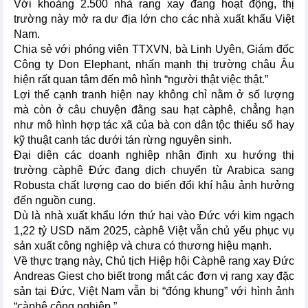
Với khoảng 2.500 nhà rang xay đang hoạt động, thị
trường này mở ra dư địa lớn cho các nhà xuất khẩu Việt
Nam.
Chia sẻ với phóng viên TTXVN, bà Linh Uyên, Giám đốc
Công ty Don Elephant, nhấn mạnh thị trường châu Âu
hiện rất quan tâm đến mô hình “người thật việc thật.”
Lợi thế cạnh tranh hiện nay không chỉ nằm ở số lượng
mà còn ở câu chuyện đằng sau hạt càphê, chẳng hạn
như mô hình hợp tác xã của bà con dân tộc thiểu số hay
kỹ thuật canh tác dưới tán rừng nguyên sinh.
Đại diện các doanh nghiệp nhận định xu hướng thị
trường càphê Đức đang dịch chuyển từ Arabica sang
Robusta chất lượng cao do biến đổi khí hậu ảnh hưởng
đến nguồn cung.
Dù là nhà xuất khẩu lớn thứ hai vào Đức với kim ngạch
1,22 tỷ USD năm 2025, càphê Việt vẫn chủ yếu phục vụ
sản xuất công nghiệp và chưa có thương hiệu mạnh.
Về thực trạng này, Chủ tịch Hiệp hội Càphê rang xay Đức
Andreas Giest cho biết trong mắt các đơn vị rang xay đặc
sản tại Đức, Việt Nam vẫn bị “đóng khung” với hình ảnh
“càphê công nghiệp.”