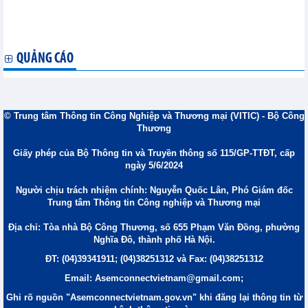
Việt Nam và Campuchia triển khai kết nối hai nền kinh tế
Thành phố Hồ Chí Minh và Vùng lãnh thổ Bắc Australia thúc
đẩy hợp tác
QUẢNG CÁO
© Trung tâm Thông tin Công Nghiệp và Thương mại (VITIC) - Bộ Công
Thương
Giấy phép của Bộ Thông tin và Truyền thông số 115/GP-TTĐT, cấp
ngày 5/6/2024
Người chịu trách nhiệm chính: Nguyễn Quốc Lân, Phó Giám đốc
Trung tâm Thông tin Công nghiệp và Thương mại
Địa chỉ: Tòa nhà Bộ Công Thương, số 655 Phạm Văn Đồng, phường
Nghĩa Đô, thành phố Hà Nội.
ĐT: (04)39341911; (04)38251312 và Fax: (04)38251312
Email: Asemconnectvietnam@gmail.com;
Ghi rõ nguồn "Asemconnectvietnam.gov.vn" khi đăng lại thông tin từ