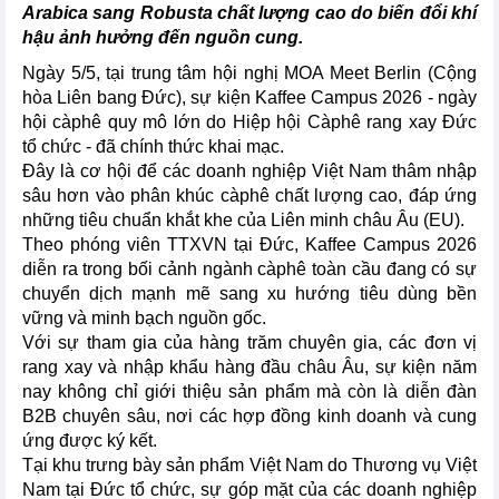
Arabica sang Robusta chất lượng cao do biến đổi khí
hậu ảnh hưởng đến nguồn cung.
Ngày 5/5, tại trung tâm hội nghị MOA Meet Berlin (Cộng
hòa Liên bang Đức), sự kiện Kaffee Campus 2026 - ngày
hội càphê quy mô lớn do Hiệp hội Càphê rang xay Đức
tổ chức - đã chính thức khai mạc.
Đây là cơ hội để các doanh nghiệp Việt Nam thâm nhập
sâu hơn vào phân khúc càphê chất lượng cao, đáp ứng
những tiêu chuẩn khắt khe của Liên minh châu Âu (EU).
Theo phóng viên TTXVN tại Đức, Kaffee Campus 2026
diễn ra trong bối cảnh ngành càphê toàn cầu đang có sự
chuyển dịch mạnh mẽ sang xu hướng tiêu dùng bền
vững và minh bạch nguồn gốc.
Với sự tham gia của hàng trăm chuyên gia, các đơn vị
rang xay và nhập khẩu hàng đầu châu Âu, sự kiện năm
nay không chỉ giới thiệu sản phẩm mà còn là diễn đàn
B2B chuyên sâu, nơi các hợp đồng kinh doanh và cung
ứng được ký kết.
Tại khu trưng bày sản phẩm Việt Nam do Thương vụ Việt
Nam tại Đức tổ chức, sự góp mặt của các doanh nghiệp