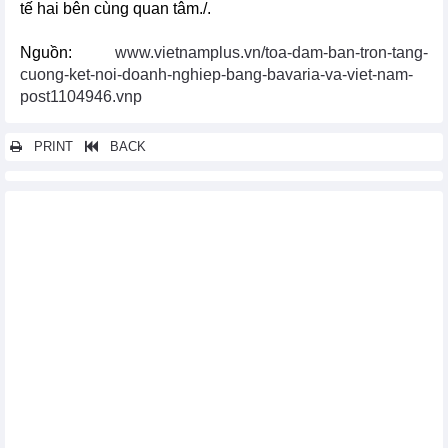
tế hai bên cùng quan tâm./.
Nguồn:
www.vietnamplus.vn/toa-dam-ban-tron-tang-
cuong-ket-noi-doanh-nghiep-bang-bavaria-va-viet-nam-
post1104946.vnp
PRINT
BACK
Các tin khác...
Thủ tướng Singapore và Phu nhân thăm chính thức Việt Nam
Đẩy mạnh xuất khẩu hàng hóa sang Liên minh Kinh tế Á – Âu
khi Hiệp định VCUFTA có hiệu lực
EC lại áp 10% thuế chống bán phá giá giày mũ da nhập từ Việt
Nam
Thúc đẩy quan hệ hợp tác song phương Việt Nam-Hoa Kỳ
Thủ tướng Nguyễn Tấn Dũng tham dự Hội nghị Cấp cao đặc
biệt ASEAN- Hoa Kỳ
Tác động của TPP đến quan hệ thương mại Việt Nam và Úc
Gia nhập WTO giúp Hải Dương gặt hái nhiều thành công
Ngành dệt may Đà Nẵng bị sẵn sàng đón TPP
TPP: Cơ hội thu hút FDI vào Việt Nam