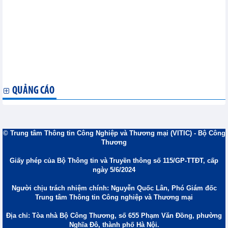
Hiệp định Thương mại tự do EU- Việt Nam: Cơ hội và Thách
thức
HSBC: Việt Nam sẽ có được lợi ích to lớn từ TPP
Doanh nghiệp ASEAN-Ấn Độ có cổng kinh doanh trực tuyến
Xây dựng chứng nhận tiêu chuẩn chung cho tôm ASEAN
Việt Nam và Campuchia triển khai kết nối hai nền kinh tế
Thành phố Hồ Chí Minh và Vùng lãnh thổ Bắc Australia thúc
đẩy hợp tác
QUẢNG CÁO
© Trung tâm Thông tin Công Nghiệp và Thương mại (VITIC) - Bộ Công
Thương
Giấy phép của Bộ Thông tin và Truyền thông số 115/GP-TTĐT, cấp
ngày 5/6/2024
Người chịu trách nhiệm chính: Nguyễn Quốc Lân, Phó Giám đốc
Trung tâm Thông tin Công nghiệp và Thương mại
Địa chỉ: Tòa nhà Bộ Công Thương, số 655 Phạm Văn Đồng, phường
Nghĩa Đô, thành phố Hà Nội.