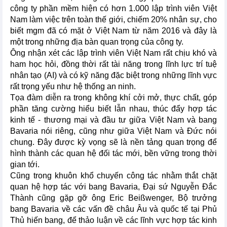
công ty phần mềm hiện có hơn 1.000 lập trình viên Việt
Nam làm việc trên toàn thế giới, chiếm 20% nhân sự, cho
biết mgm đã có mặt ở Việt Nam từ năm 2016 và đây là
một trong những địa bàn quan trọng của công ty.
Ông nhận xét các lập trình viên Việt Nam rất chịu khó và
ham học hỏi, đồng thời rất tài năng trong lĩnh lực trí tuệ
nhân tạo (AI) và có kỹ năng đặc biệt trong những lĩnh vực
rất trọng yếu như hệ thống an ninh.
Tọa đàm diễn ra trong không khí cởi mở, thực chất, góp
phần tăng cường hiểu biết lẫn nhau, thúc đẩy hợp tác
kinh tế - thương mại và đầu tư giữa Việt Nam và bang
Bavaria nói riêng, cũng như giữa Việt Nam và Đức nói
chung. Đây được kỳ vọng sẽ là nền tảng quan trọng để
hình thành các quan hệ đối tác mới, bền vững trong thời
gian tới.
Cũng trong khuôn khổ chuyến công tác nhằm thắt chặt
quan hệ hợp tác với bang Bavaria, Đại sứ Nguyễn Đắc
Thành cũng gặp gỡ ông Eric Beißwenger, Bộ trưởng
bang Bavaria về các vấn đề châu Âu và quốc tế tại Phủ
Thủ hiến bang, để thảo luận về các lĩnh vực hợp tác kinh