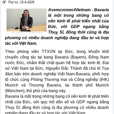
Thứ tư, 15-4-2026
AsemconnectVietnam -
Bavaria
là một trong những bang có
nền kinh tế phát triển nhất của
Đức, với GDP ngang bằng
Thuỵ Sĩ, đồng thời cũng là địa
phương có nhiều doanh nghiệp đang đầu tư và hợp
tác với Việt Nam.
Theo phóng viên TTXVN tại Đức, trong khuôn khổ
chuyến công tác tại bang Bavaria (Bayern), Đông Nam
nước Đức, nhằm thắt chặt quan hệ hợp tác kinh tế, Đại
sứ Việt Nam tại Đức, Nguyễn Đắc Thành đã chủ trì Tọa
đàm bàn tròn doanh nghiệp Việt Nam-Bavaria, phối hợp
tổ chức cùng Phòng Thương mại và Công nghiệp (IHK)
Munich và Thượng Bavaria, tại thành phố Munich
(München), thủ phủ của bang này.
Bavaria là một trong những bang có nền kinh tế phát triển
nhất của Đức, với quy mô dân số và GDP ngang bằng
Thuỵ Sĩ, đồng thời cũng là địa phương có nhiều doanh
nghiệp đang đầu tư và hợp tác với Việt Nam.