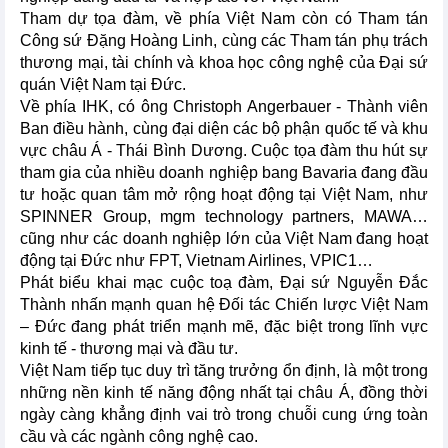
Tham dự tọa đàm, về phía Việt Nam còn có Tham tán
Công sứ Đặng Hoàng Linh, cùng các Tham tán phụ trách
thương mại, tài chính và khoa học công nghệ của Đại sứ
quán Việt Nam tại Đức.
Về phía IHK, có ông Christoph Angerbauer - Thành viên
Ban điều hành, cùng đại diện các bộ phận quốc tế và khu
vực châu Á - Thái Bình Dương. Cuộc tọa đàm thu hút sự
tham gia của nhiều doanh nghiệp bang Bavaria đang đầu
tư hoặc quan tâm mở rộng hoạt động tại Việt Nam, như
SPINNER Group, mgm technology partners, MAWA…
cũng như các doanh nghiệp lớn của Việt Nam đang hoạt
động tại Đức như FPT, Vietnam Airlines, VPIC1…
Phát biểu khai mạc cuộc toạ đàm, Đại sứ Nguyễn Đắc
Thành nhấn mạnh quan hệ Đối tác Chiến lược Việt Nam
– Đức đang phát triển mạnh mẽ, đặc biệt trong lĩnh vực
kinh tế - thương mại và đầu tư.
Việt Nam tiếp tục duy trì tăng trưởng ổn định, là một trong
những nền kinh tế năng động nhất tại châu Á, đồng thời
ngày càng khẳng định vai trò trong chuỗi cung ứng toàn
cầu và các ngành công nghệ cao.