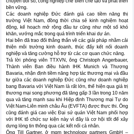
chuyển đổi số, công nghiệp chế biến chế tạo và phát triển
bền vững.
Các doanh nghiệp Đức đánh giá cao tiềm năng thị
trường Việt Nam, đồng thời chia sẻ kinh nghiệm hoạt
động, kế hoạch mở rộng đầu tư cũng như một số khó
khăn, vướng mắc trong quá trình triển khai dự án.
Hai bên đã trao đổi thẳng thắn về các giải pháp nhằm cải
thiện môi trường kinh doanh, thúc đẩy kết nối doanh
nghiệp và tăng cường hỗ trợ từ các cơ quan chức năng.
Trả lời phóng viên TTXVN, ông Christoph Angerbauer,
Thành viên Ban điều hành IHK Munich và Thượng
Bavaria, nhận định tiềm năng hợp tác thương mại và đầu
tư giữa các doanh nghiệp Đức cũng như doanh nghiệp
bang Bavaria với Việt Nam là rất lớn, thể hiện qua giá trị
thương mại song phương đã tăng gấp 3 lần trong 10 năm
qua và tăng mạnh sau khi Hiệp định Thương mại Tự do
Việt Nam-Liên minh châu Âu (EVFTA) được thực thi. Ông
cũng đánh giá cao việc Đại sứ quán Việt Nam phối hợp
với IHK tổ chức sự kiện này vì đây là cơ hội tốt để xây
dựng lòng tin thông qua các kết nối cá nhân.
Ông Till Gartner, ở mgm technology partners GmbH –