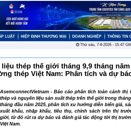
ÁP LUẬT
HIỆP ĐỊNH THƯƠNG MẠI
DOANH NGHIỆP
THÔNG TIN 
Thứ sáu, 7-8-2026 -
15:47
GM
liệu thép thế giới tháng 9,9 tháng năm
rường thép Việt Nam: Phân tích và dự b
AsemconnectVietnam -
Báo cáo phân tích toàn cảnh thị 
thép và nguyên liệu sản xuất thép trên thế giới trong tháng
tháng đầu năm 2025, phân tích xu hướng diễn biến giá, sả
xuất khẩu, nhập khẩu, tiêu thụ, chính sách trên thị trư
giới, từ đó rút ra dự báo và đánh giá tác động tới thị trườ
Việt Nam.