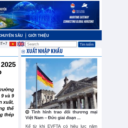
CHUYÊN SÂU
GIỚI THIỆU
T+7
XUẤT NHẬP KHẨU
 2025
áo
trường
 9 và 9
n xuất,
ờng thế
Tình hình trao đổi thương mại
ng thép
Việt Nam – Đức giai đoạn ...
Kể từ khi EVFTA có hiệu lực năm