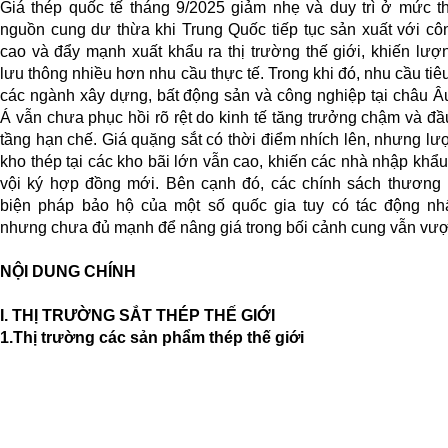
Giá thép quốc tế tháng 9/2025 giảm nhẹ và duy trì ở mức t
nguồn cung dư thừa khi Trung Quốc tiếp tục sản xuất với cô
cao và đẩy mạnh xuất khẩu ra thị trường thế giới, khiến lượ
lưu thông nhiều hơn nhu cầu thực tế. Trong khi đó, nhu cầu tiêu
các ngành xây dựng, bất động sản và công nghiệp tại châu Â
Á vẫn chưa phục hồi rõ rệt do kinh tế tăng trưởng chậm và đầ
tầng hạn chế. Giá quặng sắt có thời điểm nhích lên, nhưng lư
kho thép tại các kho bãi lớn vẫn cao, khiến các nhà nhập khẩ
vội ký hợp đồng mới. Bên cạnh đó, các chính sách thương
biện pháp bảo hộ của một số quốc gia tuy có tác động nh
nhưng chưa đủ mạnh để nâng giá trong bối cảnh cung vẫn vượ
NỘI DUNG CHÍNH
I. THỊ TRƯỜNG SẮT THÉP THẾ GIỚI
1.Thị trường các sản phẩm thép thế giới