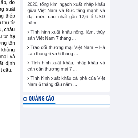
hấp, do
2020, tổng kim ngạch xuất nhập khẩu
ng suất
giữa Việt Nam và Đức tăng mạnh và
ng thép
đạt mức cao nhất gần 12,6 tỉ USD
 thụ từ
năm ...
u, châu
Tình hình xuất khẩu nông, lâm, thủy
u tư hạ
sản Việt Nam 7 tháng ...
ợng tồn
Trao đổi thương mại Việt Nam – Hà
u không
Lan tháng 6 và 6 tháng ...
 mại và
Tình hình xuất khẩu, nhập khẩu và
ất định
cán cân thương mại 7 ...
t cầu.
Tình hình xuất khẩu cà phê của Việt
Nam 6 tháng đầu năm ...
QUẢNG CÁO