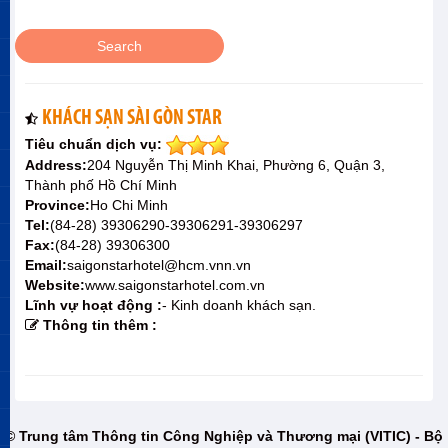
KHÁCH SẠN SÀI GÒN STAR
Tiêu chuẩn dịch vụ:
Address:
204 Nguyễn Thị Minh Khai, Phường 6, Quận 3,
Thành phố Hồ Chí Minh
Province:
Ho Chi Minh
Tel:
(84-28) 39306290-39306291-39306297
Fax:
(84-28) 39306300
Email:
saigonstarhotel@hcm.vnn.vn
Website:
www.saigonstarhotel.com.vn
Lĩnh vự hoạt động :
- Kinh doanh khách sạn.
Thông tin thêm :
© Trung tâm Thông tin Công Nghiệp và Thương mại (VITIC) - Bộ