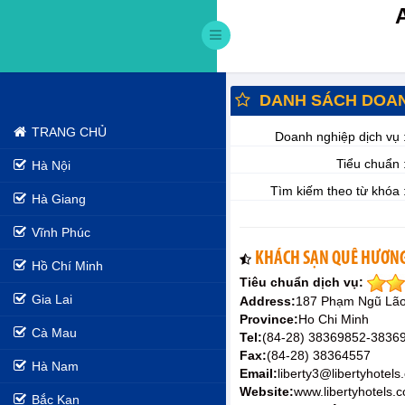
DANH SÁCH DOAN
TRANG CHỦ
Doanh nghiệp dịch vụ 
Tiểu chuẩn 
Hà Nội
Tìm kiếm theo từ khóa 
Hà Giang
Vĩnh Phúc
KHÁCH SẠN QUÊ HƯƠNG
Hồ Chí Minh
Tiêu chuẩn dịch vụ:
Gia Lai
Address:
187 Phạm Ngũ Lão
Province:
Ho Chi Minh
Cà Mau
Tel:
(84-28) 38369852-3836
Fax:
(84-28) 38364557
Hà Nam
Email:
liberty3@libertyhotel
Website:
www.libertyhotels.
Bắc Kạn