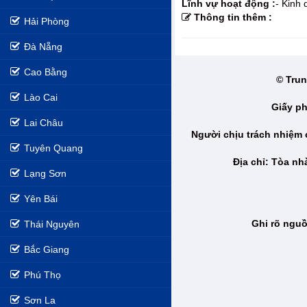
Lĩnh vự hoạt động :
- Kinh
Thông tin thêm :
Hải Phòng
Đà Nẵng
Cao Bằng
© Trun
Lào Cai
Giấy ph
Lai Châu
Người chịu trách nhiệm
Tuyên Quang
Địa chỉ: Tòa n
Lạng Sơn
Yên Bái
Ghi rõ nguồ
Thái Nguyên
Bắc Giang
Phú Thọ
Sơn La