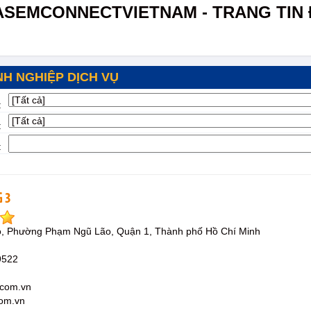
ASEMCONNECTVIETNAM - TRANG TIN 
H NGHIỆP DỊCH VỤ
:
:
:
 3
, Phường Phạm Ngũ Lão, Quận 1, Thành phố Hồ Chí Minh
9522
s.com.vn
com.vn