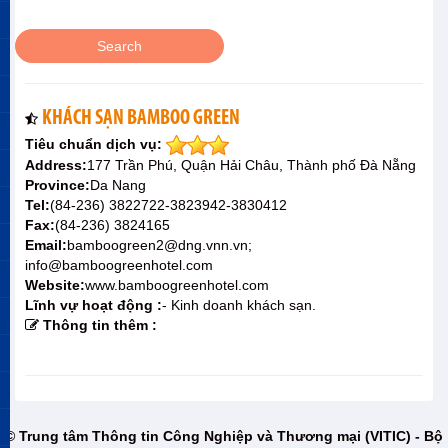
KHÁCH SẠN BAMBOO GREEN
Tiêu chuẩn dịch vụ:
Address:
177 Trần Phú, Quận Hải Châu, Thành phố Đà Nẵng
Province:
Da Nang
Tel:
(84-236) 3822722-3823942-3830412
Fax:
(84-236) 3824165
Email:
bamboogreen2@dng.vnn.vn;
info@bamboogreenhotel.com
Website:
www.bamboogreenhotel.com
Lĩnh vự hoạt động :
- Kinh doanh khách sạn.
Thông tin thêm :
© Trung tâm Thông tin Công Nghiệp và Thương mại (VITIC) - Bộ