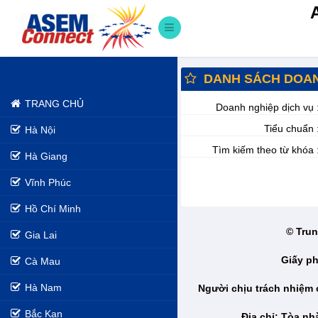
DANH SÁCH DOAN
TRANG CHỦ
Doanh nghiệp dịch vụ 
Tiểu chuẩn 
Hà Nội
Tìm kiếm theo từ khóa 
Hà Giang
Vĩnh Phúc
Hồ Chí Minh
© Trun
Gia Lai
Giấy ph
Cà Mau
Hà Nam
Người chịu trách nhiệm
Bắc Kạn
Địa chỉ: Tòa n