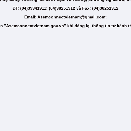
ĐT: (04)39341911; (04)38251312 và Fax: (04)38251312
Email: Asemconnectvietnam@gmail.com;
n "Asemconnectvietnam.gov.vn" khi đăng lại thông tin từ kênh t