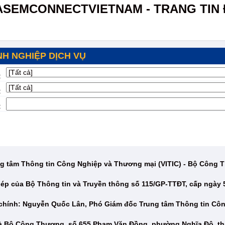
ASEMCONNECTVIETNAM - TRANG TIN 
H NGHIỆP DỊCH VỤ
:
:
:
g tâm Thông tin Công Nghiệp và Thương mại (VITIC) - Bộ Công
ép của Bộ Thông tin và Truyền thông số 115/GP-TTĐT, cấp ngày 
 chính: Nguyễn Quốc Lân, Phó Giám đốc Trung tâm Thông tin Cô
hà Bộ Công Thương, số 655 Phạm Văn Đồng, phường Nghĩa Đô, th