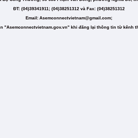
ĐT: (04)39341911; (04)38251312 và Fax: (04)38251312
Email: Asemconnectvietnam@gmail.com;
n "Asemconnectvietnam.gov.vn" khi đăng lại thông tin từ kênh t