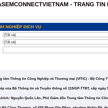
ASEMCONNECTVIETNAM - TRANG TIN 
H NGHIỆP DỊCH VỤ
:
:
:
g tâm Thông tin Công Nghiệp và Thương mại (VITIC) - Bộ Công
ép của Bộ Thông tin và Truyền thông số 115/GP-TTĐT, cấp ngày 
 chính: Nguyễn Quốc Lân, Phó Giám đốc Trung tâm Thông tin Cô
hà Bộ Công Thương, số 655 Phạm Văn Đồng, phường Nghĩa Đô, th