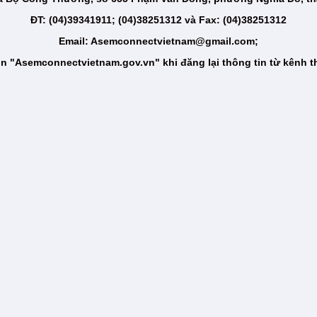
ĐT: (04)39341911; (04)38251312 và Fax: (04)38251312
Email: Asemconnectvietnam@gmail.com;
n "Asemconnectvietnam.gov.vn" khi đăng lại thông tin từ kênh t