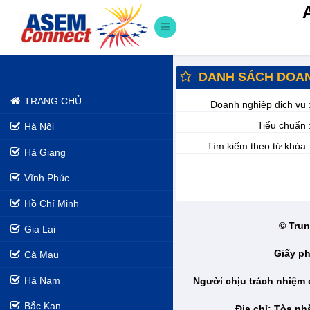
DANH SÁCH DOAN
TRANG CHỦ
Doanh nghiệp dịch vụ 
Tiểu chuẩn 
Hà Nội
Tìm kiếm theo từ khóa 
Hà Giang
Vĩnh Phúc
Hồ Chí Minh
© Trun
Gia Lai
Giấy ph
Cà Mau
Hà Nam
Người chịu trách nhiệm
Bắc Kạn
Địa chỉ: Tòa n