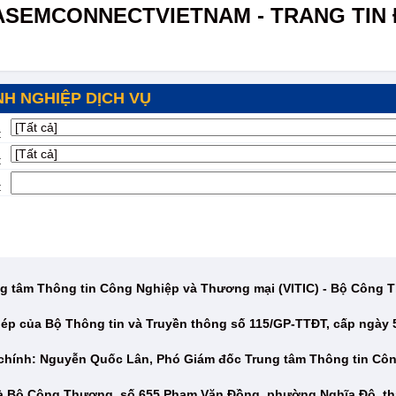
ASEMCONNECTVIETNAM - TRANG TIN 
H NGHIỆP DỊCH VỤ
:
:
:
g tâm Thông tin Công Nghiệp và Thương mại (VITIC) - Bộ Công
ép của Bộ Thông tin và Truyền thông số 115/GP-TTĐT, cấp ngày 
 chính: Nguyễn Quốc Lân, Phó Giám đốc Trung tâm Thông tin Cô
hà Bộ Công Thương, số 655 Phạm Văn Đồng, phường Nghĩa Đô, th