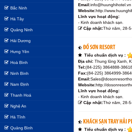
Email:
info@huunghihotel.vn
Bắc Ninh
Website:
http://www.huunghi
Lĩnh vực hoạt động:
Hà Tây
- Kinh doanh khách sạn.
Cập nhật:
Thứ năm, 28-5
Quảng Ninh
Hải Dương
ĐỒ SƠN RESORT
Hưng Yên
Tiểu chuẩn dịch vụ :
Địa chỉ:
Thung lũng Xanh, 
Hoà Bình
Tel:
(84-225) 3864888-3861
Fax:
(84-225) 3864999-386
Ninh Bình
Email:
Sales@dosonresortho
Nam Định
Website:
http://dosonresorth
Lĩnh vực hoạt động:
Thanh Hoá
- Kinh doanh khách sạn.
Cập nhật:
Thứ năm, 28-5
Nghệ An
Hà Tĩnh
KHÁCH SẠN TRAY HẢI 
Quảng Bình
Tiểu chuẩn dịch vụ :