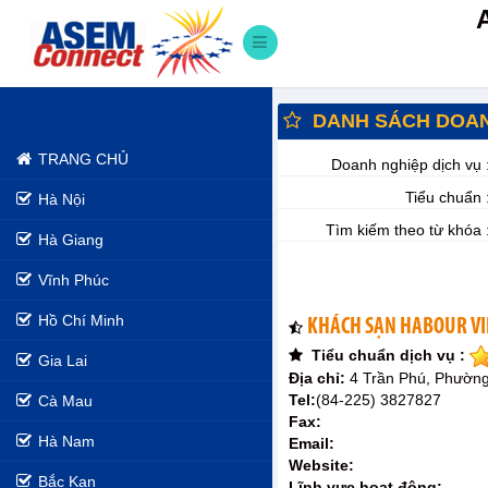
DANH SÁCH DOAN
TRANG CHỦ
Doanh nghiệp dịch vụ 
Tiểu chuẩn 
Hà Nội
Tìm kiếm theo từ khóa 
Hà Giang
Vĩnh Phúc
Hồ Chí Minh
KHÁCH SẠN HABOUR V
Tiểu chuẩn dịch vụ :
Gia Lai
Địa chỉ:
4 Trần Phú, Phườn
Tel:
(84-225) 3827827
Cà Mau
Fax:
Hà Nam
Email:
Website:
Bắc Kạn
Lĩnh vực hoạt động: