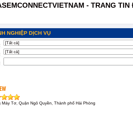
ASEMCONNECTVIETNAM - TRANG TIN 
H NGHIỆP DỊCH VỤ
:
:
:
IEW
g Máy Tơ, Quận Ngô Quyền, Thành phố Hải Phòng