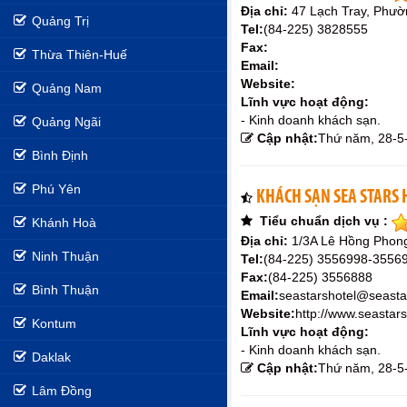
Địa chỉ:
47 Lạch Tray, Phư
Quảng Trị
Tel:
(84-225) 3828555
Fax:
Thừa Thiên-Huế
Email:
Website:
Quảng Nam
Lĩnh vực hoạt động:
- Kinh doanh khách sạn.
Quảng Ngãi
Cập nhật:
Thứ năm, 28-5
Bình Định
Phú Yên
KHÁCH SẠN SEA STARS
Tiểu chuẩn dịch vụ :
Khánh Hoà
Địa chỉ:
1/3A Lê Hồng Phon
Ninh Thuận
Tel:
(84-225) 3556998-3556
Fax:
(84-225) 3556888
Bình Thuận
Email:
seastarshotel@seasta
Website:
http://www.seastars
Kontum
Lĩnh vực hoạt động:
- Kinh doanh khách sạn.
Daklak
Cập nhật:
Thứ năm, 28-5
Lâm Đồng