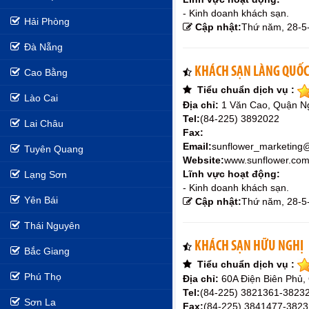
- Kinh doanh khách sạn.
Hải Phòng
Cập nhật:
Thứ năm, 28-5
Đà Nẵng
KHÁCH SẠN LÀNG QUỐC
Cao Bằng
Tiểu chuẩn dịch vụ :
Lào Cai
Địa chỉ:
1 Văn Cao, Quận N
Tel:
(84-225) 3892022
Lai Châu
Fax:
Email:
sunflower_marketing
Tuyên Quang
Website:
www.sunflower.com
Lĩnh vực hoạt động:
Lạng Sơn
- Kinh doanh khách sạn.
Yên Bái
Cập nhật:
Thứ năm, 28-5
Thái Nguyên
KHÁCH SẠN HỮU NGHỊ
Bắc Giang
Tiểu chuẩn dịch vụ :
Phú Thọ
Địa chỉ:
60A Điện Biên Phủ
Tel:
(84-225) 3821361-3823
Sơn La
Fax:
(84-225) 3841477-382