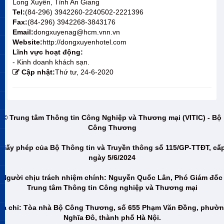
Long Xuyên, Tỉnh An Giang
Tel:
(84-296) 3942260-2240502-2221396
Fax:
(84-296) 3942268-3843176
Email:
dongxuyenag@hcm.vnn.vn
Website:
http://dongxuyenhotel.com
Lĩnh vực hoạt động:
- Kinh doanh khách sạn.
Cập nhật:
Thứ tư, 24-6-2020
© Trung tâm Thông tin Công Nghiệp và Thương mại (VITIC) - Bộ
Công Thương
Giấy phép của Bộ Thông tin và Truyền thông số 115/GP-TTĐT, cấ
ngày 5/6/2024
Người chịu trách nhiệm chính: Nguyễn Quốc Lân, Phó Giám đốc
Trung tâm Thông tin Công nghiệp và Thương mại
ịa chỉ: Tòa nhà Bộ Công Thương, số 655 Phạm Văn Đồng, phườ
Nghĩa Đô, thành phố Hà Nội.