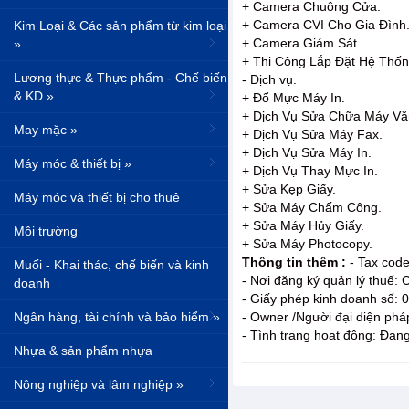
+ Camera Chuông Cửa.
+ Camera CVI Cho Gia Đình
Kim Loại & Các sản phẩm từ kim loại
+ Camera Giám Sát.
»
+ Thi Công Lắp Đặt Hệ Thố
Lương thực & Thực phẩm - Chế biến
- Dịch vụ.
& KD »
+ Đổ Mực Máy In.
+ Dịch Vụ Sửa Chữa Máy Vă
May mặc »
+ Dịch Vụ Sửa Máy Fax.
+ Dịch Vụ Sửa Máy In.
Máy móc & thiết bị »
+ Dịch Vụ Thay Mực In.
+ Sửa Kẹp Giấy.
Máy móc và thiết bị cho thuê
+ Sửa Máy Chấm Công.
+ Sửa Máy Hủy Giấy.
Môi trường
+ Sửa Máy Photocopy.
Thông tin thêm :
- Tax cod
Muối - Khai thác, chế biến và kinh
- Nơi đăng ký quản lý thuế:
doanh
- Giấy phép kinh doanh số:
Ngân hàng, tài chính và bảo hiểm »
- Owner /Người đại diện ph
- Tình trạng hoạt động: Đan
Nhựa & sản phẩm nhựa
Nông nghiệp và lâm nghiệp »