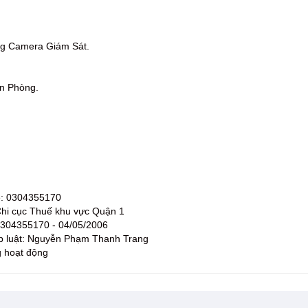
.
ng Camera Giám Sát.
n Phòng.
e: 0304355170
 Chi cục Thuế khu vực Quận 1
 0304355170 - 04/05/2006
áp luật: Nguyễn Phạm Thanh Trang
g hoạt động