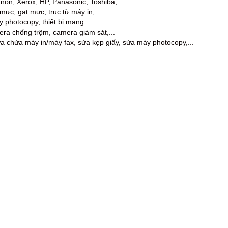
anon, Xerox, HP, Panasonic, Toshiba,...
mực, gạt mực, trục từ máy in,...
áy photocopy, thiết bị mạng.
ra chống trộm, camera giám sát,...
ửa chửa máy in/máy fax, sửa kẹp giấy, sửa máy photocopy,...
.