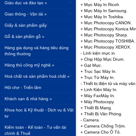
Giáo dục và đào tạo »
+ Mực Máy In Ricoh.
+ Mực Máy In Samsung.
Giao thông - Vận tải »
+ Mực Máy In Toshiba.
+ Mực Photocopy CANON.
Giấy & sản phẩm giấy
+ Mực Photocopy Konica Min
+ Mực Photocopy Sharp.
Gỗ & sản phẩm gỗ »
+ Mực Photocopy TOSHIBA.
+ Mực Photocopy XEROX.
Hàng gia dụng và hàng tiêu dùng
- Linh kiện mực in.
thông thường
+ Chip Hộp Mực Drum.
Hàng thủ công mỹ nghệ »
+ Gạt Mực.
+ Trục Sạc Máy In.
Hoá chất và sản phẩm hoá chất »
+ Trục Từ Máy In.
- Thiết bị điện tử và máy vă
Hội chợ - Triển lãm
+ Linh Kiện Máy In.
+ Máy FaxMáy In.
Khách sạn & nhà hàng »
+ Máy Photocopy.
+ Thiết Bị Mạng.
Khoa học & Kỹ thuật - Dịch vụ & Vật
+ Thiết Bị Văn Phòng.
tư
- Camera.
+ Camera Chống Trộm.
Kiểm toán - Kế toán - Tư vấn tài
+ Camera Cho Ô Tô.
chính & Thuế