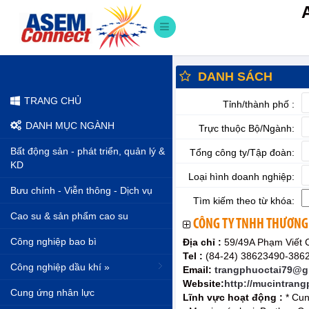
DANH SÁCH
TRANG CHỦ
Tỉnh/thành phố :
DANH MỤC NGÀNH
Trực thuộc Bộ/Ngành:
Bất động sản - phát triển, quản lý &
Tổng công ty/Tập đoàn:
KD
Loại hình doanh nghiệp:
Bưu chính - Viễn thông - Dịch vụ
Tìm kiếm theo từ khóa:
Cao su & sản phẩm cao su
CÔNG TY TNHH THƯƠNG 
Công nghiệp bao bì
Địa chỉ :
59/49A Phạm Viết 
Tel :
(84-24) 38623490-386
Công nghiệp dầu khí »
Email:
trangphuoctai79@g
Website:
http://mucintrang
Cung ứng nhân lực
Lĩnh vực hoạt động :
* Cun