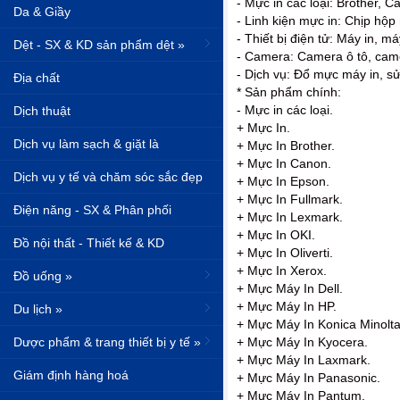
- Mực in các loại: Brother, C
Da & Giầy
- Linh kiện mực in: Chịp hộp 
- Thiết bị điện tử: Máy in, m
Dệt - SX & KD sản phẩm dệt »
- Camera: Camera ô tô, came
- Dịch vụ: Đổ mực máy in, s
Địa chất
* Sản phẩm chính:
- Mực in các loại.
Dịch thuật
+ Mực In.
Dịch vụ làm sạch & giặt là
+ Mực In Brother.
+ Mực In Canon.
Dịch vụ y tế và chăm sóc sắc đẹp
+ Mực In Epson.
+ Mực In Fullmark.
Điện năng - SX & Phân phối
+ Mực In Lexmark.
+ Mực In OKI.
Đồ nội thất - Thiết kế & KD
+ Mực In Oliverti.
+ Mực In Xerox.
Đồ uống »
+ Mực Máy In Dell.
+ Mực Máy In HP.
Du lịch »
+ Mực Máy In Konica Minolta
Dược phẩm & trang thiết bị y tế »
+ Mực Máy In Kyocera.
+ Mực Máy In Laxmark.
Giám định hàng hoá
+ Mực Máy In Panasonic.
+ Mực Máy In Pantum.