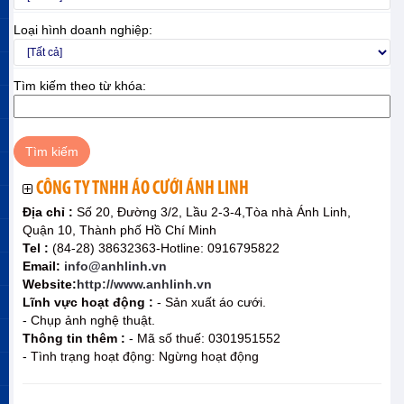
Loại hình doanh nghiệp:
Tìm kiếm theo từ khóa:
CÔNG TY TNHH ÁO CƯỚI ÁNH LINH
Địa chỉ :
Số 20, Đường 3/2, Lầu 2-3-4,Tòa nhà Ánh Linh,
Quận 10, Thành phố Hồ Chí Minh
Tel :
(84-28) 38632363-Hotline: 0916795822
Email:
info@anhlinh.vn
Website:
http://www.anhlinh.vn
Lĩnh vực hoạt động :
- Sản xuất áo cưới.
- Chụp ảnh nghệ thuật.
Thông tin thêm :
- Mã số thuế: 0301951552
- Tình trạng hoạt động: Ngừng hoạt động