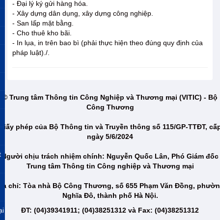
- Ðại lý ký gửi hàng hóa.
- Xây dựng dân dụng, xây dựng công nghiệp.
- San lấp mặt bằng.
- Cho thuê kho bãi.
- In lụa, in trên bao bì (phải thực hiện theo đúng quy định của
pháp luật)./.
© Trung tâm Thông tin Công Nghiệp và Thương mại (VITIC) - Bộ
Công Thương
Giấy phép của Bộ Thông tin và Truyền thông số 115/GP-TTĐT, cấ
ngày 5/6/2024
t
Người chịu trách nhiệm chính: Nguyễn Quốc Lân, Phó Giám đốc
Trung tâm Thông tin Công nghiệp và Thương mại
ịa chỉ: Tòa nhà Bộ Công Thương, số 655 Phạm Văn Đồng, phườ
Nghĩa Đô, thành phố Hà Nội.
ại
ĐT: (04)39341911; (04)38251312 và Fax: (04)38251312