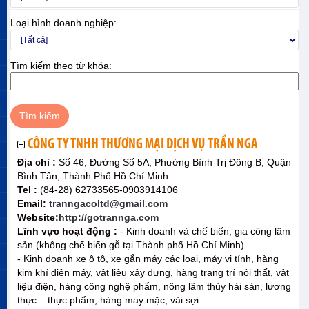
Loại hình doanh nghiệp:
Tìm kiếm theo từ khóa:
CÔNG TY TNHH THƯƠNG MẠI DỊCH VỤ TRẦN NGA
Địa chỉ :
Số 46, Đường Số 5A, Phường Bình Trị Đông B, Quận
Bình Tân, Thành Phố Hồ Chí Minh
Tel :
(84-28) 62733565-0903914106
Email:
tranngacoltd@gmail.com
Website:
http://gotrannga.com
Lĩnh vực hoạt động :
- Kinh doanh và chế biến, gia công lâm
sản (không chế biến gỗ tại Thành phố Hồ Chí Minh).
- Kinh doanh xe ô tô, xe gắn máy các loại, máy vi tính, hàng
kim khí điện máy, vật liệu xây dựng, hàng trang trí nội thất, vật
liệu điện, hàng công nghệ phẩm, nông lâm thủy hải sản, lương
thực – thực phẩm, hàng may mặc, vải sợi.