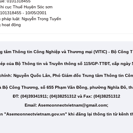
huế: 0101318455
 Chi cục Thuế Huyện Sóc sơn
 0101318455 - 10/05/2001
n pháp luật: Nguyễn Trọng Tuyến
g hoạt động
g tâm Thông tin Công Nghiệp và Thương mại (VITIC) - Bộ Công
ép của Bộ Thông tin và Truyền thông số 115/GP-TTĐT, cấp ngày 
 chính: Nguyễn Quốc Lân, Phó Giám đốc Trung tâm Thông tin Cô
hà Bộ Công Thương, số 655 Phạm Văn Đồng, phường Nghĩa Đô, th
ĐT: (04)39341911; (04)38251312 và Fax: (04)38251312
Email: Asemconnectvietnam@gmail.com;
n "Asemconnectvietnam.gov.vn" khi đăng lại thông tin từ kênh t