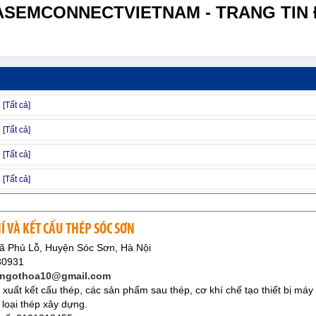
ASEMCONNECTVIETNAM - TRANG TIN 
Í VÀ KẾT CẤU THÉP SÓC SƠN
ã Phủ Lỗ, Huyện Sóc Sơn, Hà Nội
30931
 ngothoa10@gmail.com
 xuất kết cấu thép, các sản phẩm sau thép, cơ khí chế tạo thiết bị máy
 loại thép xây dựng.