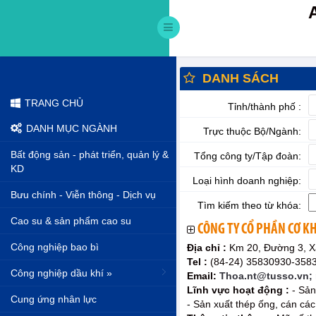
DANH SÁCH
TRANG CHỦ
Tỉnh/thành phố :
DANH MỤC NGÀNH
Trực thuộc Bộ/Ngành:
Bất động sản - phát triển, quản lý &
Tổng công ty/Tập đoàn:
KD
Loại hình doanh nghiệp:
Bưu chính - Viễn thông - Dịch vụ
Tìm kiếm theo từ khóa:
Cao su & sản phẩm cao su
CÔNG TY CỔ PHẦN CƠ KH
Công nghiệp bao bì
Địa chỉ :
Km 20, Đường 3, X
Tel :
(84-24) 35830930-358
Công nghiệp dầu khí »
Email:
Thoa.nt@tusso.vn;
Lĩnh vực hoạt động :
- Sản
Cung ứng nhân lực
- Sản xuất thép ống, cán các