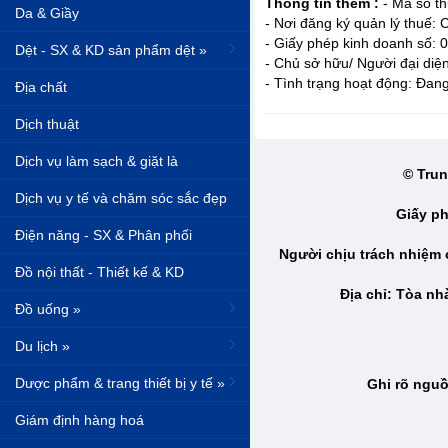
Thông tin thêm :
- Mã số t
Da & Giầy
- Nơi đăng ký quản lý thuế:
- Giấy phép kinh doanh số:
Dệt - SX & KD sản phẩm dệt »
- Chủ sở hữu/ Người đại diệ
- Tình trạng hoạt động: Đan
Địa chất
Dịch thuật
Dịch vụ làm sạch & giặt là
© Trun
Dịch vụ y tế và chăm sóc sắc đẹp
Giấy ph
Điện năng - SX & Phân phối
Người chịu trách nhiệm
Đồ nội thất - Thiết kế & KD
Địa chỉ: Tòa n
Đồ uống »
Du lịch »
Dược phẩm & trang thiết bị y tế »
Ghi rõ nguồ
Giám định hàng hoá